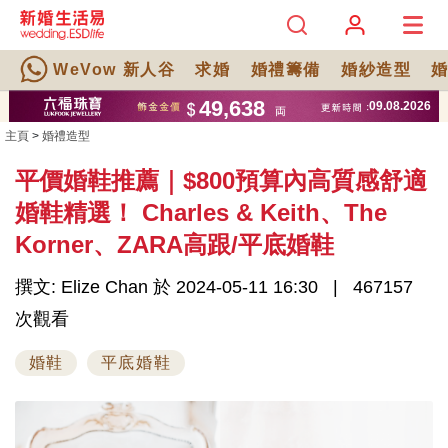
WeVow 新人谷
求婚
婚禮籌備
婚紗造型
主頁
>
婚禮造型
平價婚鞋推薦｜$800預算內高質感舒適
婚鞋精選！ Charles & Keith、The
Korner、ZARA高跟/平底婚鞋
撰文: Elize Chan 於 2024-05-11 16:30
467157
次觀看
婚鞋
平底婚鞋