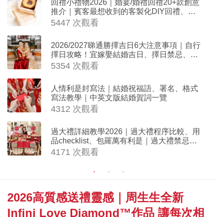
回禮小禮物2026｜婚宴/婚禮回禮20+款創意
推介｜賓客最想收到的客製化DIY回禮、姊
妹禮物（持續更新）
5447 次觀看
2026/2027睇通勝擇吉日6大注意事項｜自行
擇日攻略！宜嫁娶結婚吉日、擇日禁忌、相
沖生肖一覽
5354 次觀看
人情利是封寫法｜結婚祝福語、署名、格式
寫法教學｜中英文版結婚賀詞一覽
4312 次觀看
過大禮詳細教學2026｜過大禮程序比較、用
品checklist、包羅萬有利是｜過大禮禁忌及
吉祥說話
4171 次觀看
2026高質感送禮靈感｜周生生全新
Infini Love Diamond™作品 讓每次相