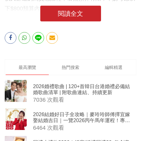
下$800預算內的婚鞋精選推介啦！
閱讀全文
最高瀏覽
熱門搜索
編輯精選
2026婚禮歌曲 | 120+首韓日台港婚禮必備結
婚歌曲清單 | 附歌曲連結、持續更新
7036 次觀看
2026結婚好日子全攻略｜麥玲玲師傅擇宜嫁
娶結婚吉日｜一覽2026丙午馬年運程！專業
擇日結婚+避開沖煞生肖指南
6464 次觀看