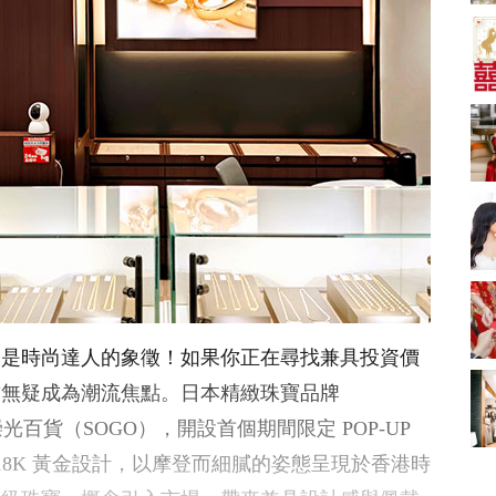
A-1 Bakery、天仁茗
茶、ROYCE'、Paul
中式婚禮敬茶吉利說
Lafayet、agnès b.
話 | 70+句兄弟姊妹團
必備結婚祝福金句 |
2664 次觀看
新娘出門、斟茶、戴
金器時金句
奢華婚宴場地 2026｜
5大全港最奢華婚宴場
地推介！四季酒店、
2048 次觀看
瑰麗酒店、麗晶酒
店、Cloud 39、合和
結婚禮物送咩好 |
酒店 打造夢幻氣派婚
2026年閨蜜新婚禮物
禮
推薦 | 8大貼心結婚送
1790 次觀看
禮靈感
Bridal Shower 7大籌
備指南Q&A丨婚前派
對主題活動、場地佈
1581 次觀看
，更是時尚達人的象徵！如果你正在尋找兼具投資價
置構思丨Bridal
Shower打卡姊妹裝靈
2026室內Pre-
飾無疑成為潮流焦點。日本精緻珠寶品牌
感＋特色場地推介
wedding邊間好？9間
崇光百貨（SOGO），開設首個期間限定 POP-UP
香港婚紗攝影Studio
1559 次觀看
推介| 婚紗相格調及價
 18K 黃金設計，以摩登而細膩的姿態呈現於香港時
錢