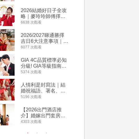
附歌曲連結、持續更
萬有利是
新
忌及吉祥
2026結婚好日子全攻
婚宴場地2
略｜麥玲玲師傅擇宜
15大酒
嫁娶結婚吉日｜一覽
廳婚禮場
6638 次觀看
4127 次觀
2026丙午馬年運程！
婚宴價錢
專業擇日結婚+避開沖
2026/2027睇通勝擇
回禮小禮
煞生肖指南
吉日6大注意事項｜自
宴/婚禮
行擇日攻略！宜嫁娶
意推介｜
6077 次觀看
4117 次觀
結婚吉日、擇日禁
到的客製
忌、相沖生肖一覽
姊妹禮物
GIA 4C品質標準必知
人情公價2
新）
分級! GIA等級指南如
結婚人情
何助你在婚前成為鑽
爐！十大
5374 次觀看
3835 次觀
石達人
額一覽｜
是封寫法
人情利是封寫法｜結
【姊妹裙
婚祝福語、署名、格
新娘大讚
式寫法教學｜中英文
裙店 度身訂造效果好
5196 次觀看
3726 次觀
版結婚賀詞一覽
過淘寶
【2026出門酒店推
禮金公價
介】婚嫁出門套房優
中位數最
惠 | 13間酒店出門套
文了解男
4303 次觀看
3380 次觀
餐及價錢
金與女家
額