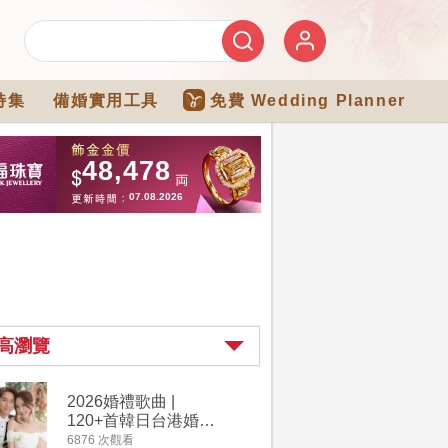
特集
備婚實用工具
免費 Wedding Planner
高瀏覽
2026婚禮歌曲 |
過大禮詳
120+首韓日台港婚禮
｜過大禮
必備結婚歌曲清單 |
用品chec
6876 次觀看
4264 次觀