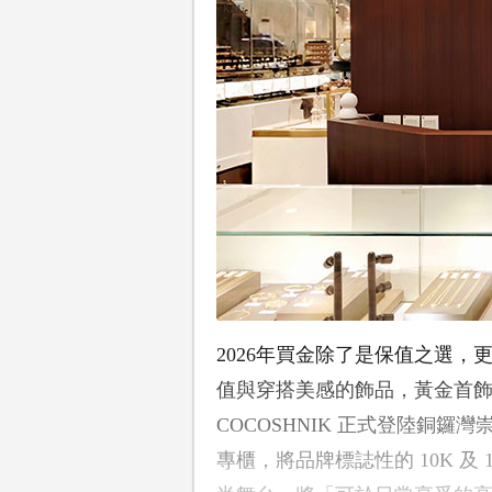
2026年買金除了是保值之選
值與穿搭美感的飾品，黃金首
COCOSHNIK 正式登陸銅鑼灣
專櫃，將品牌標誌性的 10K 及