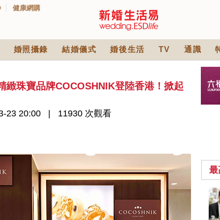
D
健康網購
婚照攝錄
結婚儀式
婚後生活
TV
通識
精緻珠寶品牌COCOSHNIK登陸香港！掀起
-23 20:00
11930 次觀看
最
2026人氣結婚餅卡禮
券一覽｜最新嫁喜餅
卡優惠折扣！奇華、
2842 次觀看