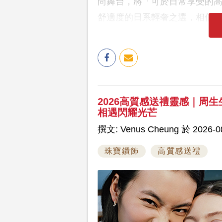
尚舞台，將「可於日常享受的
舒適度的日系輕奢之選，相信
2026高質感送禮靈感｜周生生全新
相遇閃耀光芒
撰文: Venus Cheung 於 2026-08
珠寶鑽飾
高質感送禮