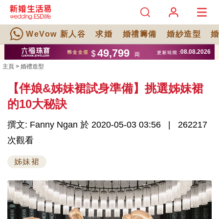
WeVow 新人谷
求婚
婚禮籌備
婚紗造型
主頁
>
婚禮造型
【伴娘&姊妹裙試身準備】挑選姊妹裙
的10大秘訣
撰文: Fanny Ngan 於 2020-05-03 03:56
262217
次觀看
姊妹裙