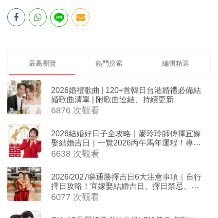
最高瀏覽
熱門搜索
編輯精選
2026婚禮歌曲 | 120+首韓日台港婚禮必備結
婚歌曲清單 | 附歌曲連結、持續更新
6876 次觀看
2026結婚好日子全攻略｜麥玲玲師傅擇宜嫁
娶結婚吉日｜一覽2026丙午馬年運程！專業
擇日結婚+避開沖煞生肖指南
6638 次觀看
2026/2027睇通勝擇吉日6大注意事項｜自行
擇日攻略！宜嫁娶結婚吉日、擇日禁忌、相
沖生肖一覽
6077 次觀看