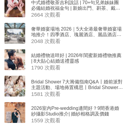
中式婚禮敬茶吉利說話 | 70+句兄弟姊妹團
必備結婚祝福金句 | 新娘出門、斟茶、戴金
器時金句
2664 次觀看
奢華婚宴場地 2026｜5大全港最奢華婚宴場
地推介！四季酒店、瑰麗酒店、麗晶酒店、
Cloud 39、合和酒店 打造夢幻氣派婚禮
2048 次觀看
結婚禮物送咩好 | 2026年閨蜜新婚禮物推薦
| 8大貼心結婚送禮靈感
1790 次觀看
Bridal Shower 7大籌備指南Q&A丨婚前派對
主題活動、場地佈置構思丨Bridal Shower打
卡姊妹裝靈感＋特色場地推介
1581 次觀看
2026室內Pre-wedding邊間好？9間香港婚
紗攝影Studio推介| 婚紗相格調及價錢
1559 次觀看