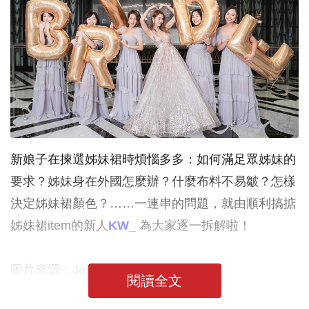
新娘子在揀選姊妹裙時煩惱多多：如何滿足眾姊妹的
要求？姊妹身在外國怎麼辦？什麼布料不易皺？怎樣
決定姊妹裙顏色？……一連串的問題，就由順利搞掂
姊妹裙item的新人
KW_
為大家逐一拆解啦！
圖片來源：Jessica Tsoi 蔡明思 IG
閱讀全文