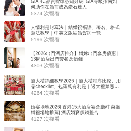
GIA 4C品質標準必知分級! GIA等級指南如
何助你在婚前成為鑽石達人
5374 次觀看
人情利是封寫法｜結婚祝福語、署名、格式
寫法教學｜中英文版結婚賀詞一覽
5196 次觀看
【2026出門酒店推介】婚嫁出門套房優惠 |
13間酒店出門套餐及價錢
4303 次觀看
過大禮詳細教學2026｜過大禮程序比較、用
品checklist、包羅萬有利是｜過大禮禁忌及
吉祥說話
4264 次觀看
婚宴場地2026| 香港15大酒店宴會廳/中菜廳
婚禮場地推薦| 酒店婚宴價錢整合
4127 次觀看