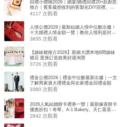
回禮小禮物2026｜婚宴/婚禮回禮20+款創意
推介｜賓客最想收到的客製化DIY回禮、姊
妹禮物（持續更新）
4117 次觀看
人情公價2026 | 最新結婚人情中位數出爐！
十大婚禮人情金額一覽｜教你人情利是封寫
法
3835 次觀看
【姊妹裙推介2026】新娘大讚本地6間姊妹
裙店 度身訂造效果好過淘寶
3726 次觀看
禮金公價2026｜禮金中位數最新出爐｜一文
了解男家過大禮禮金與女家禮金回禮金額
3380 次觀看
2026人氣結婚餅卡禮券一覽｜最新嫁喜餅卡
優惠折扣！奇華、A-1 Bakery、天仁茗茶、
ROYCE'、Paul Lafayet、agnès b.
2842 次觀看