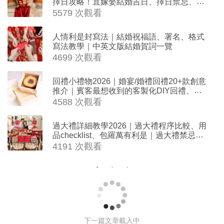
擇日攻略！宜嫁娶結婚吉日、擇日禁忌、相
沖生肖一覽
5579 次觀看
人情利是封寫法｜結婚祝福語、署名、格式
寫法教學｜中英文版結婚賀詞一覽
4699 次觀看
回禮小禮物2026｜婚宴/婚禮回禮20+款創意
推介｜賓客最想收到的客製化DIY回禮、姊
妹禮物（持續更新）
4588 次觀看
過大禮詳細教學2026｜過大禮程序比較、用
品checklist、包羅萬有利是｜過大禮禁忌及
吉祥說話
4191 次觀看
下一篇文章載入中