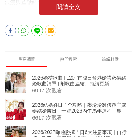
浪漫與童話結合的旋風！
閱讀全文
最高瀏覽
熱門搜索
編輯精選
2026婚禮歌曲 | 120+首韓日台港婚禮必備結
婚歌曲清單 | 附歌曲連結、持續更新
6997 次觀看
2026結婚好日子全攻略｜麥玲玲師傅擇宜嫁
娶結婚吉日｜一覽2026丙午馬年運程！專業
擇日結婚+避開沖煞生肖指南
6617 次觀看
2026/2027睇通勝擇吉日6大注意事項｜自行