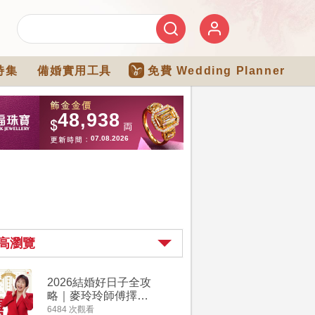
特集
備婚實用工具
免費 Wedding Planner
高瀏覽
2026結婚好日子全攻
婚宴場地2
略｜麥玲玲師傅擇宜
15大酒
嫁娶結婚吉日｜一覽
廳婚禮場
6484 次觀看
4274 次觀