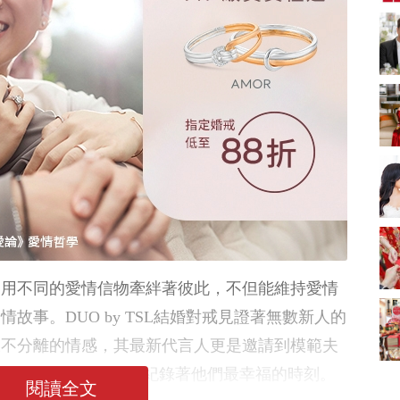
新娘出門、斟茶、戴
金器時金句
奢華婚宴場地 2026｜
5大全港最奢華婚宴場
地推介！四季酒店、
2312 次觀看
瑰麗酒店、麗晶酒
店、Cloud 39、合和
2026人氣結婚餅卡禮
酒店 打造夢幻氣派婚
券一覽｜最新嫁喜餅
禮
卡優惠折扣！奇華、
2312 次觀看
A-1 Bakery、天仁茗
茶、ROYCE'、Paul
過大禮套裝｜2026年
Lafayet、agnès b.
過大禮專門店至抵套
裝清單｜鮑魚花膠海
1764 次觀看
味籃價錢最平$1,988
起
2026室內Pre-
wedding邊間好？9間
香港婚紗攝影Studio
1721 次觀看
利用不同的愛情信物牽絆著彼此，不但能維持愛情
推介| 婚紗相格調及價
錢
結婚禮物送咩好 |
故事。DUO by TSL結婚對戒見證著無數新人的
2026年閨蜜新婚禮物
永不分離的情感，其最新代言人更是邀請到模範夫
推薦 | 8大貼心結婚送
1541 次觀看
禮靈感
詞人太太Tim Lui，以戒指紀錄著他們最幸福的時刻。
閱讀全文