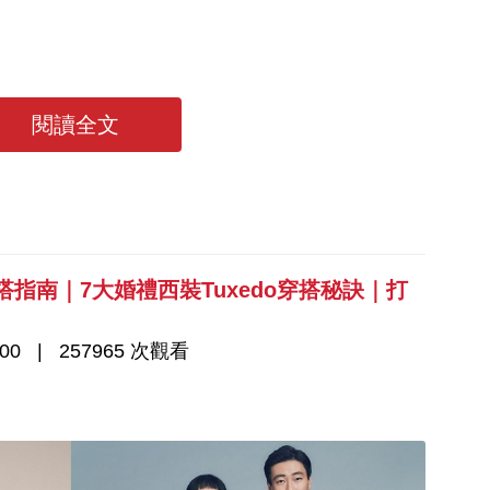
+ 11大美甲趨勢
閱讀全文
搭指南｜7大婚禮西裝Tuxedo穿搭秘訣｜打
00
257965 次觀看