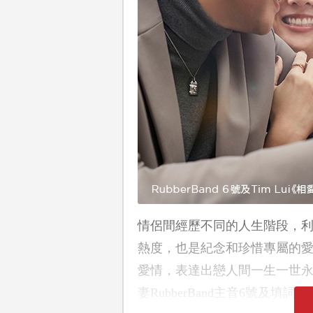
情侶間經歷不同的人生階段，
熱度，也是紀念和珍惜專屬的愛情
愛情，表達出戀人間一生一世
妻RubberBand主音6號及填