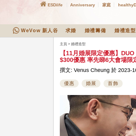
ESD
life
Anniversary
家庭
healthy
WeVow 新人谷
求婚
婚禮籌備
婚禮造型
主頁
>
婚禮造型
【11月婚展限定優惠】DUO
$300優惠 率先睇6大會
撰文: Venus Cheung 於 2023-10
優惠
婚展
首飾