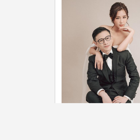
【新郎首飾推介＋禮服穿搭指
同樣是全場焦點。除了挑選合