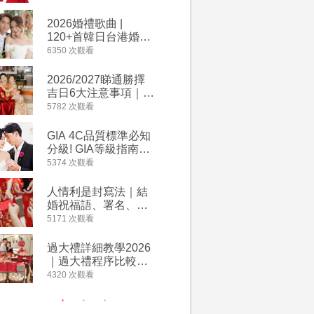
2026丙午馬年運程！
婚宴價錢
專業擇日結婚+避開沖
2026婚禮歌曲 |
【202
煞生肖指南
120+首韓日台港婚禮
介】婚嫁
必備結婚歌曲清單 |
惠 | 1
6350 次觀看
4064 次觀
附歌曲連結、持續更
餐及價錢
新
2026/2027睇通勝擇
回禮小禮
吉日6大注意事項｜自
宴/婚禮
行擇日攻略！宜嫁娶
意推介｜
5782 次觀看
4014 次觀
結婚吉日、擇日禁
到的客製
忌、相沖生肖一覽
姊妹禮物
GIA 4C品質標準必知
人情公價2
新）
分級! GIA等級指南如
結婚人情
何助你在婚前成為鑽
爐！十大
5374 次觀看
3937 次觀
石達人
額一覽｜
是封寫法
人情利是封寫法｜結
【姊妹裙
婚祝福語、署名、格
新娘大讚
式寫法教學｜中英文
裙店 度身訂造效果好
5171 次觀看
3746 次觀
版結婚賀詞一覽
過淘寶
過大禮詳細教學2026
禮金公價
｜過大禮程序比較、
中位數最
用品checklist、包羅
文了解男
4320 次觀看
3607 次觀
萬有利是｜過大禮禁
金與女家
忌及吉祥說話
額