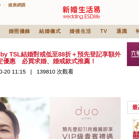
D
健康網購
婚照攝錄
結婚儀式
婚後生活
TV
通識
 by TSL結婚對戒低至88折＋預先登記享額外
場限定優惠 必買求婚、婚戒款式推薦！
-20 11:15
139810 次觀看
最
中式婚禮敬茶吉利說
話 | 70+句兄弟姊妹團
必備結婚祝福金句 |
2565 次觀看