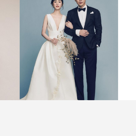
南】婚禮當天最美麗動人的無疑是新娘子，但新郎
身有型的新郎禮服，一對袖扣、一枚戒指或一隻腕