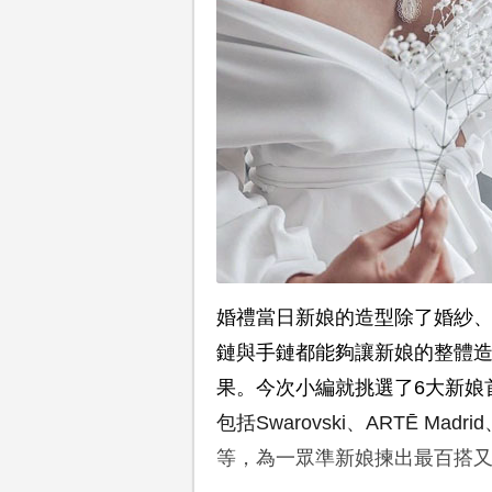
婚禮當日新娘的造型除了婚紗
鏈與手鏈都能夠讓新娘的整體
果。今次小編就挑選了6大新娘
包括Swarovski、ARTĒ Madrid、
等，為一眾準新娘揀出最百搭