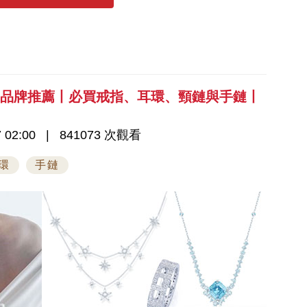
飾品牌推薦丨必買戒指、耳環、頸鏈與手鏈丨
 02:00
841073 次觀看
環
手鏈