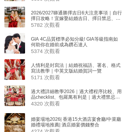
2026/2027睇通勝擇吉日6大注意事項｜自行
擇日攻略！宜嫁娶結婚吉日、擇日禁忌、相
沖生肖一覽
5782 次觀看
GIA 4C品質標準必知分級! GIA等級指南如
何助你在婚前成為鑽石達人
5374 次觀看
人情利是封寫法｜結婚祝福語、署名、格式
寫法教學｜中英文版結婚賀詞一覽
5171 次觀看
過大禮詳細教學2026｜過大禮程序比較、用
品checklist、包羅萬有利是｜過大禮禁忌及
吉祥說話
4320 次觀看
婚宴場地2026| 香港15大酒店宴會廳/中菜廳
婚禮場地推薦| 酒店婚宴價錢整合
4274 次觀看