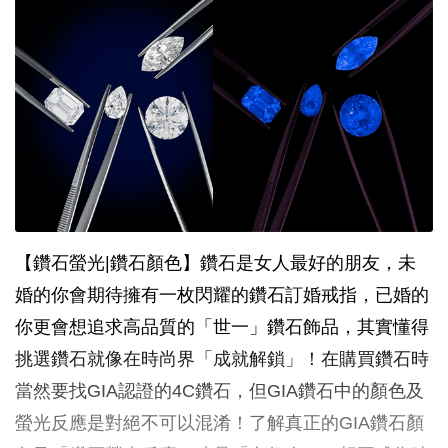
【鑽石螢光|鑽石顏色】鑽石是女人最好的朋友，未
婚的你會期待擁有一枚閃耀的鑽石訂婚戒指，已婚的
你更會想追求高品質的「世一」鑽石飾品，其實懂得
挑選鑽石就像在時尚界「成就解鎖」！在購買鑽石時
當然要找GIA認證的4C鑽石，但GIA鑽石中的顏色及
螢光反應是對絕不可以混淆！了解真正的GIA鑽石顏