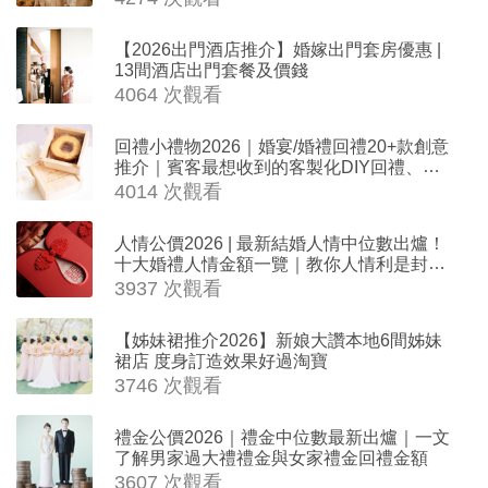
【2026出門酒店推介】婚嫁出門套房優惠 |
13間酒店出門套餐及價錢
4064 次觀看
回禮小禮物2026｜婚宴/婚禮回禮20+款創意
推介｜賓客最想收到的客製化DIY回禮、姊
妹禮物（持續更新）
4014 次觀看
人情公價2026 | 最新結婚人情中位數出爐！
十大婚禮人情金額一覽｜教你人情利是封寫
法
3937 次觀看
【姊妹裙推介2026】新娘大讚本地6間姊妹
裙店 度身訂造效果好過淘寶
3746 次觀看
禮金公價2026｜禮金中位數最新出爐｜一文
了解男家過大禮禮金與女家禮金回禮金額
3607 次觀看