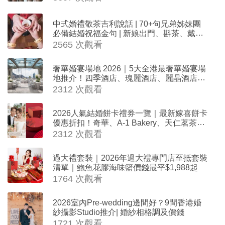
中式婚禮敬茶吉利說話 | 70+句兄弟姊妹團
必備結婚祝福金句 | 新娘出門、斟茶、戴金
器時金句
2565 次觀看
奢華婚宴場地 2026｜5大全港最奢華婚宴場
地推介！四季酒店、瑰麗酒店、麗晶酒店、
Cloud 39、合和酒店 打造夢幻氣派婚禮
2312 次觀看
2026人氣結婚餅卡禮券一覽｜最新嫁喜餅卡
優惠折扣！奇華、A-1 Bakery、天仁茗茶、
ROYCE'、Paul Lafayet、agnès b.
2312 次觀看
過大禮套裝｜2026年過大禮專門店至抵套裝
清單｜鮑魚花膠海味籃價錢最平$1,988起
1764 次觀看
2026室內Pre-wedding邊間好？9間香港婚
紗攝影Studio推介| 婚紗相格調及價錢
1721 次觀看