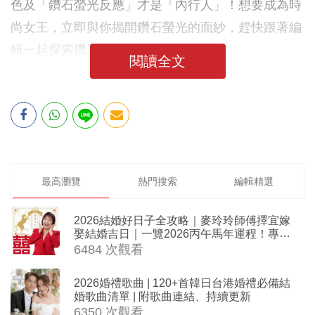
色及「鑽石螢光反應」才是「內行人」！想要成為時
尚女王，立即與你揭開鑽石螢光的面紗，趕快跟著編
輯一起探索鑽石之旅吧！
閱讀全文
最高瀏覽
熱門搜索
編輯精選
2026結婚好日子全攻略｜麥玲玲師傅擇宜嫁
娶結婚吉日｜一覽2026丙午馬年運程！專業
擇日結婚+避開沖煞生肖指南
6484 次觀看
2026婚禮歌曲 | 120+首韓日台港婚禮必備結
婚歌曲清單 | 附歌曲連結、持續更新
6350 次觀看