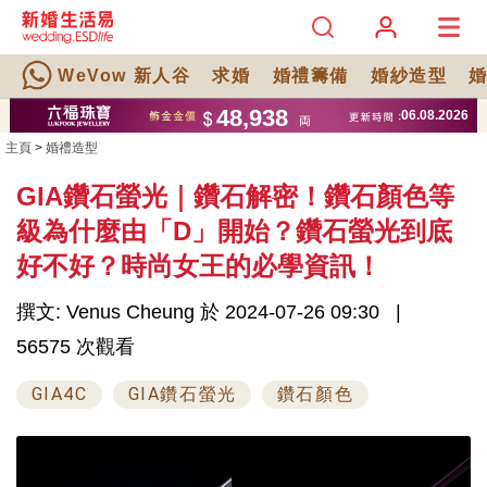
WeVow 新人谷
求婚
婚禮籌備
婚紗造型
主頁
>
婚禮造型
GIA鑽石螢光｜鑽石解密！鑽石顏色等
級為什麼由「D」開始？鑽石螢光到底
好不好？時尚女王的必學資訊！
撰文: Venus Cheung 於 2024-07-26 09:30
56575 次觀看
GIA4C
GIA鑽石螢光
鑽石顏色