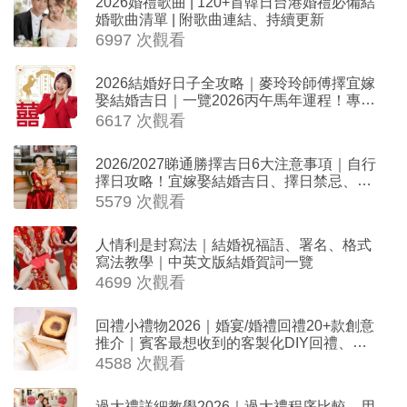
2026婚禮歌曲 | 120+首韓日台港婚禮必備結
婚歌曲清單 | 附歌曲連結、持續更新
6997 次觀看
2026結婚好日子全攻略｜麥玲玲師傅擇宜嫁
娶結婚吉日｜一覽2026丙午馬年運程！專業
擇日結婚+避開沖煞生肖指南
6617 次觀看
2026/2027睇通勝擇吉日6大注意事項｜自行
擇日攻略！宜嫁娶結婚吉日、擇日禁忌、相
沖生肖一覽
5579 次觀看
人情利是封寫法｜結婚祝福語、署名、格式
寫法教學｜中英文版結婚賀詞一覽
4699 次觀看
回禮小禮物2026｜婚宴/婚禮回禮20+款創意
推介｜賓客最想收到的客製化DIY回禮、姊
妹禮物（持續更新）
4588 次觀看
過大禮詳細教學2026｜過大禮程序比較、用