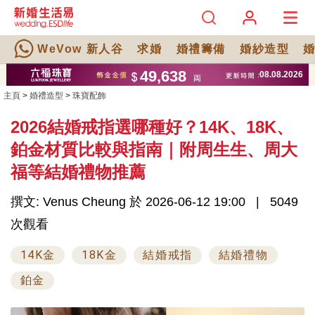
WeVow 新人谷
求婚
婚禮籌備
婚紗造型
主頁
>
婚禮造型
>
珠寶配飾
2026結婚戒指選哪種好？14K、18K、
鉑金材質比較與指南｜附周生生、周大
福等結婚禮物推薦
撰文: Venus Cheung 於 2026-06-12 19:00
5049
次觀看
14K金
18K金
結婚戒指
結婚禮物
鉑金