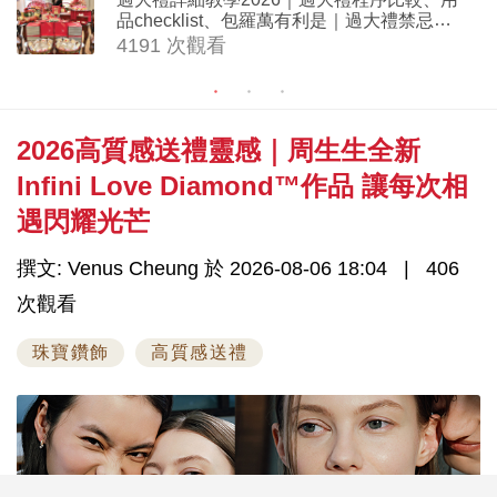
品checklist、包羅萬有利是｜過大禮禁忌及
吉祥說話
4191 次觀看
2026高質感送禮靈感｜周生生全新
Infini Love Diamond™作品 讓每次相
遇閃耀光芒
撰文: Venus Cheung 於 2026-08-06 18:04
406
次觀看
珠寶鑽飾
高質感送禮