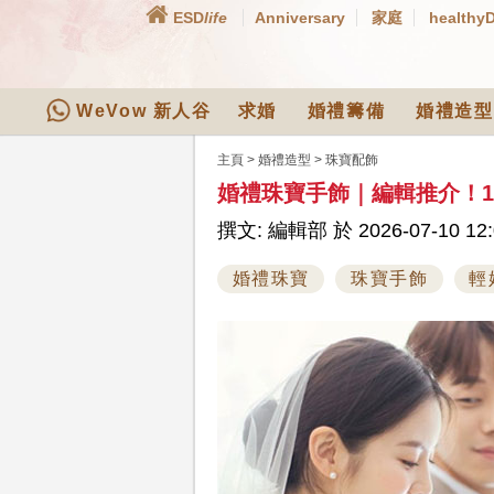
ESD
life
Anniversary
家庭
healthy
WeVow 新人谷
求婚
婚禮籌備
婚禮造型
主頁
>
婚禮造型
>
珠寶配飾
婚禮珠寶手飾｜編輯推介！
撰文: 編輯部 於 2026-07-10 12:
婚禮珠寶
珠寶手飾
輕