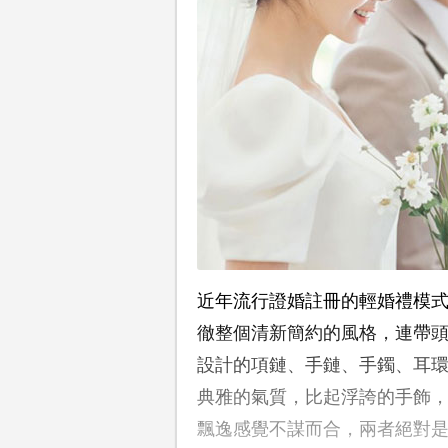
近年流行證婚註冊的輕婚禮模
徹整個清新簡約的風格，連帶
設計的項鏈、手鏈、手鐲、耳
典雅的氣質，比起浮誇的手飾
飄逸感覺不謀而合，兩者絕對是Pe