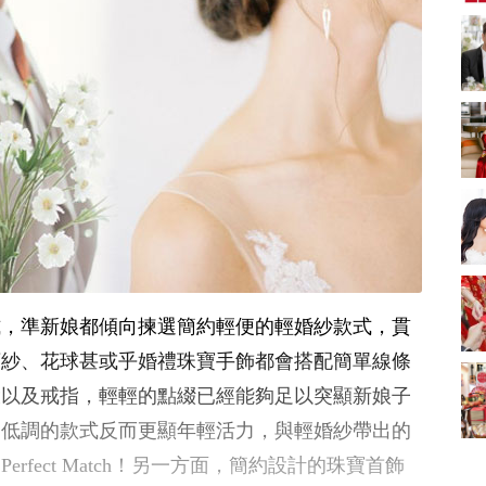
新娘出門、斟茶、戴
金器時金句
奢華婚宴場地 2026｜
5大全港最奢華婚宴場
地推介！四季酒店、
2312 次觀看
瑰麗酒店、麗晶酒
店、Cloud 39、合和
2026人氣結婚餅卡禮
酒店 打造夢幻氣派婚
券一覽｜最新嫁喜餅
禮
卡優惠折扣！奇華、
2312 次觀看
A-1 Bakery、天仁茗
茶、ROYCE'、Paul
過大禮套裝｜2026年
Lafayet、agnès b.
過大禮專門店至抵套
裝清單｜鮑魚花膠海
1764 次觀看
味籃價錢最平$1,988
起
2026室內Pre-
wedding邊間好？9間
式，準新娘都傾向揀選簡約輕便的輕婚紗款式，貫
香港婚紗攝影Studio
1721 次觀看
推介| 婚紗相格調及價
頭紗、花球甚或乎婚禮珠寶手飾都會搭配簡單線條
錢
結婚禮物送咩好 |
環以及戒指，輕輕的點綴已經能夠足以突顯新娘子
2026年閨蜜新婚禮物
推薦 | 8大貼心結婚送
1541 次觀看
，低調的款式反而更顯年輕活力，與輕婚紗帶出的
禮靈感
rfect Match！另一方面，簡約設計的珠寶首飾