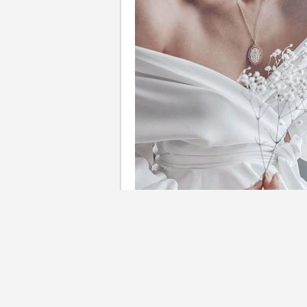
婚禮當日新娘的造型除了婚紗
鏈與手鏈都能夠讓新娘的整體
果。今次小編就挑選了6大新娘