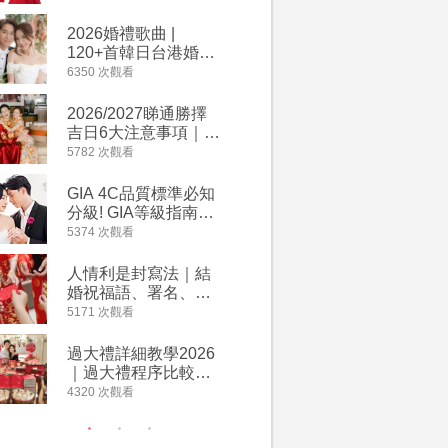
2026丙午馬年運程！
婚宴價錢
專業擇日結婚+避開沖
2026婚禮歌曲 |
【202
煞生肖指南
120+首韓日台港婚禮
介】婚嫁
必備結婚歌曲清單 |
惠 | 1
6350 次觀看
4064 次觀
附歌曲連結、持續更
餐及價錢
新
2026/2027睇通勝擇
回禮小禮
吉日6大注意事項｜自
宴/婚禮
行擇日攻略！宜嫁娶
意推介｜
5782 次觀看
4014 次觀
結婚吉日、擇日禁
到的客製
忌、相沖生肖一覽
姊妹禮物
GIA 4C品質標準必知
人情公價2
新）
分級! GIA等級指南如
結婚人情
何助你在婚前成為鑽
爐！十大
5374 次觀看
3937 次觀
石達人
額一覽｜
是封寫法
人情利是封寫法｜結
【姊妹裙
婚祝福語、署名、格
新娘大讚
式寫法教學｜中英文
裙店 度身訂造效果好
5171 次觀看
3746 次觀
版結婚賀詞一覽
過淘寶
過大禮詳細教學2026
禮金公價
｜過大禮程序比較、
中位數最
用品checklist、包羅
文了解男
4320 次觀看
3607 次觀
萬有利是｜過大禮禁
金與女家
忌及吉祥說話
額