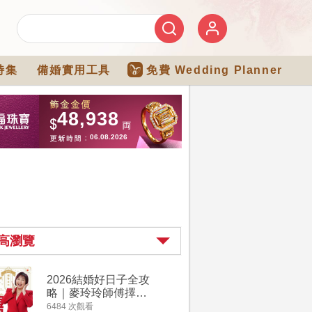
特集
備婚實用工具
免費 Wedding Planner
高瀏覽
2026結婚好日子全攻
婚宴場地2
略｜麥玲玲師傅擇宜
15大酒
嫁娶結婚吉日｜一覽
廳婚禮場
6484 次觀看
4274 次觀