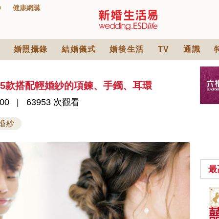
D
健康網購
婚照攝錄
結婚儀式
婚後生活
TV
通識
15款搭配輕婚紗的項鍊、手鐲、耳環
00
63953 次觀看
婚紗
最
中式婚禮敬茶吉利說
話 | 70+句兄弟姊妹團
必備結婚祝福金句 |
2565 次觀看