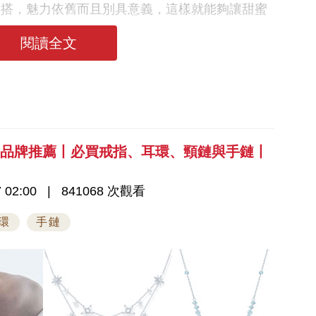
穿搭，魅力依舊而且別具意義，這樣就能夠讓甜蜜
閱讀全文
飾品牌推薦丨必買戒指、耳環、頸鏈與手鏈丨
 02:00
841068 次觀看
環
手鏈