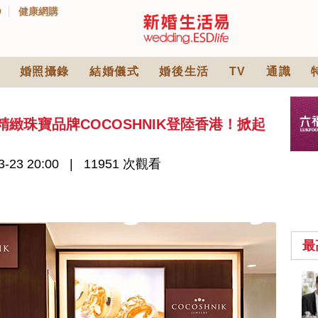
D
健康網購
婚照攝錄
結婚儀式
婚後生活
TV
通識
精緻珠寶品牌COCOSHNIK登陸香港！掀起
-23 20:00
11951 次觀看
最
小型婚宴場地酒店
2026| 8間酒店小型婚
禮推介| 婚宴套餐/證
2430 次觀看