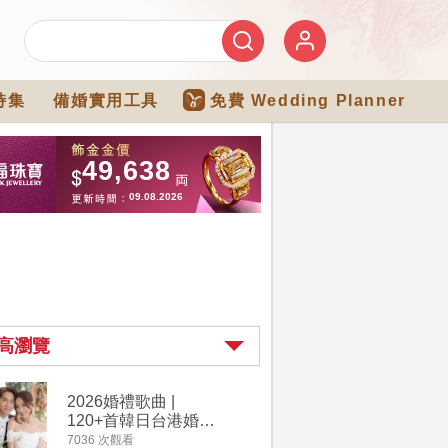
特集
備婚實用工具
免費 Wedding Planner
高瀏覽
2026婚禮歌曲 |
【202
120+首韓日台港婚禮
介】婚嫁
必備結婚歌曲清單 |
惠 | 1
7036 次觀看
4111 次觀