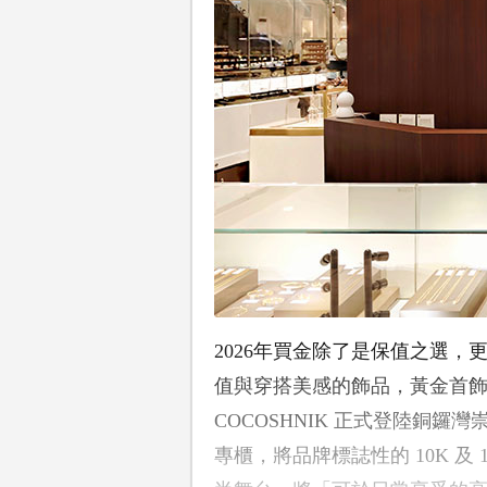
2026年買金除了是保值之選
值與穿搭美感的飾品，黃金首
COCOSHNIK 正式登陸銅鑼灣
專櫃，將品牌標誌性的 10K 及