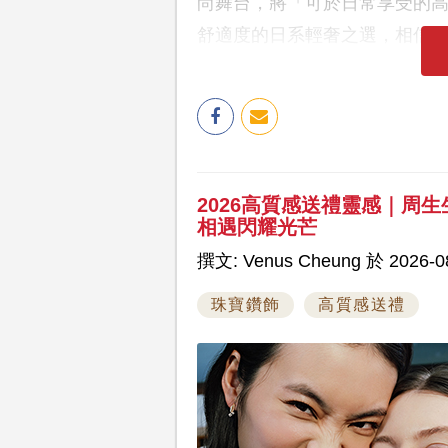
尚舞台，將「可於日常享受的
舒適度的日系輕奢之選，相信
2026高質感送禮靈感｜周生生全新
相遇閃耀光芒
撰文: Venus Cheung 於 2026-08
珠寶鑽飾
高質感送禮