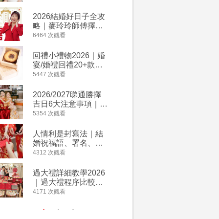
附歌曲連結、持續更
餐及價錢
新
2026結婚好日子全攻
人情公價2
略｜麥玲玲師傅擇宜
結婚人情
嫁娶結婚吉日｜一覽
爐！十大
6464 次觀看
4023 次觀
2026丙午馬年運程！
額一覽｜
專業擇日結婚+避開沖
是封寫法
回禮小禮物2026｜婚
婚宴場地2
煞生肖指南
宴/婚禮回禮20+款創
15大酒
意推介｜賓客最想收
廳婚禮場
5447 次觀看
3898 次觀
到的客製化DIY回禮、
婚宴價錢
姊妹禮物（持續更
2026/2027睇通勝擇
2026
新）
吉日6大注意事項｜自
券一覽｜
行擇日攻略！宜嫁娶
卡優惠折
5354 次觀看
3640 次觀
結婚吉日、擇日禁
A-1 Ba
忌、相沖生肖一覽
茶、ROY
人情利是封寫法｜結
【姊妹裙
Lafayet
婚祝福語、署名、格
新娘大讚
式寫法教學｜中英文
裙店 度身訂造效果好
4312 次觀看
3310 次觀
版結婚賀詞一覽
過淘寶
過大禮詳細教學2026
禮金公價
｜過大禮程序比較、
中位數最
用品checklist、包羅
文了解男
4171 次觀看
3042 次觀
萬有利是｜過大禮禁
金與女家
忌及吉祥說話
額