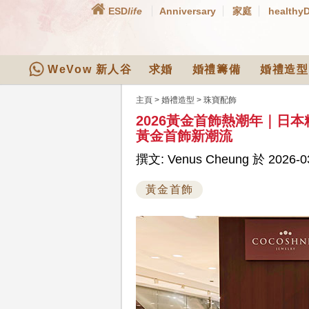
ESD
life
Anniversary
家庭
healthy
WeVow 新人谷
求婚
婚禮籌備
婚禮造型
主頁
>
婚禮造型
>
珠寶配飾
2026黃金首飾熱潮年｜日本
黃金首飾新潮流
撰文: Venus Cheung 於 2026-03
黃金首飾