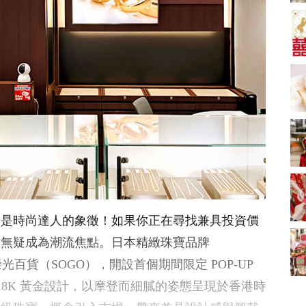
婚套餐收費
中式婚禮敬茶吉利說
話 | 70+句兄弟姊妹團
必備結婚祝福金句 |
2243 次觀看
新娘出門、斟茶、戴
金器時金句
奢華婚宴場地 2026｜
5大全港最奢華婚宴場
地推介！四季酒店、
2104 次觀看
瑰麗酒店、麗晶酒
店、Cloud 39、合和
結婚預算要準備多
酒店 打造夢幻氣派婚
少？婚禮項目支出完
禮
整收費清單
1605 次觀看
Bridal Shower 7大籌
備指南Q&A丨婚前派
對主題活動、場地佈
1516 次觀看
，更是時尚達人的象徵！如果你正在尋找兼具投資價
置構思丨Bridal
Shower打卡姊妹裝靈
過大禮套裝｜2026年
飾無疑成為潮流焦點。日本精緻珠寶品牌
感＋特色場地推介
過大禮專門店至抵套
崇光百貨（SOGO），開設首個期間限定 POP-UP
裝清單｜鮑魚花膠海
1513 次觀看
味籃價錢最平$1,988
 18K 黃金設計，以摩登而細膩的姿態呈現於香港時
起