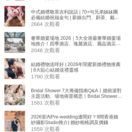
中式婚禮敬茶吉利說話 | 70+句兄弟姊妹團
必備結婚祝福金句 | 新娘出門、斟茶、戴金
器時金句
2664 次觀看
奢華婚宴場地 2026｜5大全港最奢華婚宴場
地推介！四季酒店、瑰麗酒店、麗晶酒店、
Cloud 39、合和酒店 打造夢幻氣派婚禮
2048 次觀看
結婚禮物送咩好 | 2026年閨蜜新婚禮物推薦
| 8大貼心結婚送禮靈感
1790 次觀看
Bridal Shower 7大籌備指南Q&A丨婚前派對
主題活動、場地佈置構思丨Bridal Shower打
卡姊妹裝靈感＋特色場地推介
1581 次觀看
2026室內Pre-wedding邊間好？9間香港婚
紗攝影Studio推介| 婚紗相格調及價錢
1559 次觀看