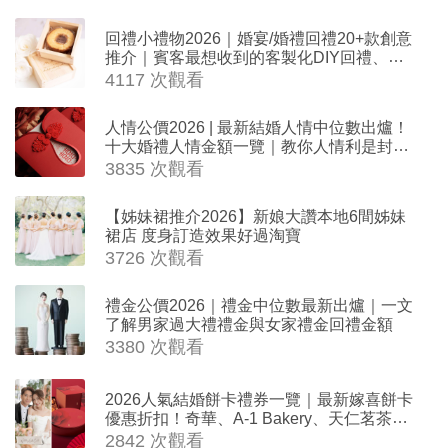
回禮小禮物2026｜婚宴/婚禮回禮20+款創意
推介｜賓客最想收到的客製化DIY回禮、姊
妹禮物（持續更新）
4117 次觀看
人情公價2026 | 最新結婚人情中位數出爐！
十大婚禮人情金額一覽｜教你人情利是封寫
法
3835 次觀看
【姊妹裙推介2026】新娘大讚本地6間姊妹
裙店 度身訂造效果好過淘寶
3726 次觀看
禮金公價2026｜禮金中位數最新出爐｜一文
了解男家過大禮禮金與女家禮金回禮金額
3380 次觀看
2026人氣結婚餅卡禮券一覽｜最新嫁喜餅卡
優惠折扣！奇華、A-1 Bakery、天仁茗茶、
ROYCE'、Paul Lafayet、agnès b.
2842 次觀看