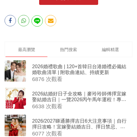
最高瀏覽
熱門搜索
編輯精選
2026婚禮歌曲 | 120+首韓日台港婚禮必備結
婚歌曲清單 | 附歌曲連結、持續更新
6876 次觀看
2026結婚好日子全攻略｜麥玲玲師傅擇宜嫁
娶結婚吉日｜一覽2026丙午馬年運程！專業
擇日結婚+避開沖煞生肖指南
6638 次觀看
2026/2027睇通勝擇吉日6大注意事項｜自行
擇日攻略！宜嫁娶結婚吉日、擇日禁忌、相
沖生肖一覽
6077 次觀看