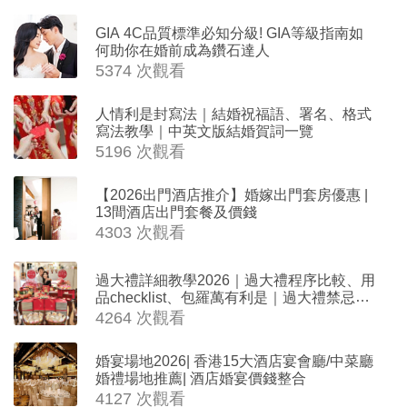
GIA 4C品質標準必知分級! GIA等級指南如
何助你在婚前成為鑽石達人
5374 次觀看
人情利是封寫法｜結婚祝福語、署名、格式
寫法教學｜中英文版結婚賀詞一覽
5196 次觀看
【2026出門酒店推介】婚嫁出門套房優惠 |
13間酒店出門套餐及價錢
4303 次觀看
過大禮詳細教學2026｜過大禮程序比較、用
品checklist、包羅萬有利是｜過大禮禁忌及
吉祥說話
4264 次觀看
婚宴場地2026| 香港15大酒店宴會廳/中菜廳
婚禮場地推薦| 酒店婚宴價錢整合
4127 次觀看