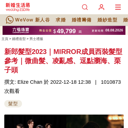
WeVow 新人谷
求婚
婚禮籌備
婚紗造型
主頁
>
婚禮造型
>
男士禮服
新郎髮型2023｜MIRROR成員西裝髮型
參考｜微曲髮、凌亂感、逗點瀏海、栗
子頭
撰文: Elize Chan 於 2022-12-18 12:38
1010873
次觀看
髮型