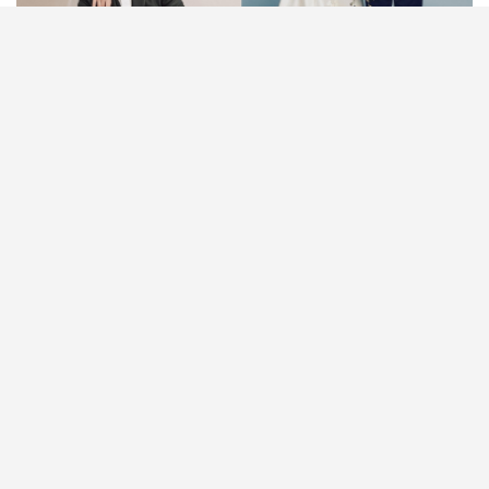
【新郎首飾推介＋禮服穿搭指南】婚禮當天最美麗動
人的無疑是新娘子，但新郎同樣是全場焦點。除了挑
選合身有型的新郎禮服，一對袖扣、一枚戒指或一隻
腕錶等新郎首飾細節，同樣能為整體造型大大加分。
要選到屬於自己的The One男士禮服，並配搭得宜的
首飾單品，絕對是一門學問！小編整理了以下七大男
士婚禮穿搭秘訣，無論是新郎禮服還是伴郎西裝，只
要跟足攻略，保證婚禮當日英氣逼人。準新郎與兄弟
團在Big Day前，不妨先參考這份新郎首飾與禮服穿
搭指南，打造完美婚禮造型！