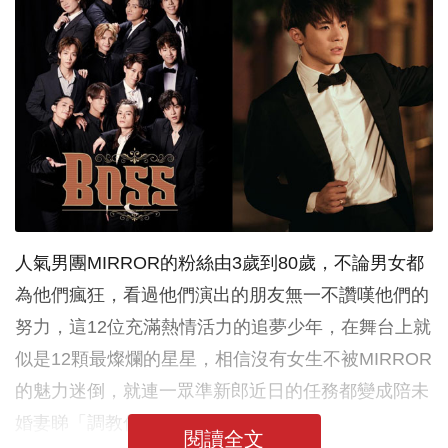
人氣男團MIRROR的粉絲由3歲到80歲，不論男女都
為他們瘋狂，看過他們演出的朋友無一不讚嘆他們的
努力，這12位充滿熱情活力的追夢少年，在舞台上就
似是12顆最燦爛的星星，相信沒有女生不被MIRROR
的魅力迷倒，就連一眾準新郎近日的任務都變成陪未
婚妻睇「調教你MIRROR」！
閱讀全文