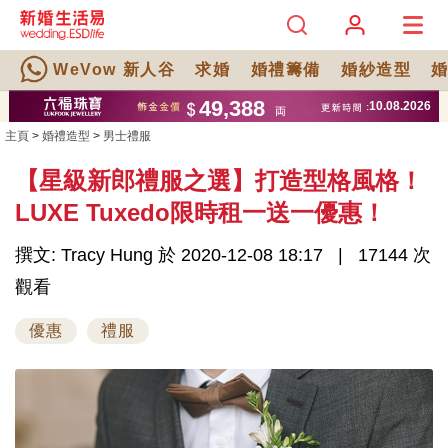
WeVow 新人谷
求婚
婚禮籌備
婚紗造型
主頁
>
婚禮造型
>
男士禮服
【星級新郎禮服之選】打造型格風格！
LUXE Tuxedo限時租一送一優惠！
撰文: Tracy Hung 於 2020-12-08 18:17
17144 次
觀看
優惠
禮服