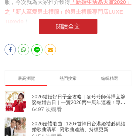
服，今次就為大家推介獲得
「新婚生活易大賞2020」
之「新人至愛男士禮服」的男士禮服專門店LUXE
Tuxedo
！
閱讀全文
最高瀏覽
熱門搜索
編輯精選
2026結婚好日子全攻略｜麥玲玲師傅擇宜嫁
娶結婚吉日｜一覽2026丙午馬年運程！專業
擇日結婚+避開沖煞生肖指南
6497 次觀看
2026婚禮歌曲 | 120+首韓日台港婚禮必備結
婚歌曲清單 | 附歌曲連結、持續更新