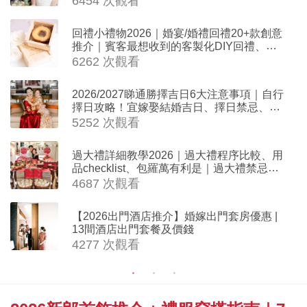
6454 次觀看
回禮小禮物2026｜婚宴/婚禮回禮20+款創意
推介｜賓客最想收到的客製化DIY回禮、姊
妹禮物（持續更新）
6262 次觀看
2026/2027睇通勝擇吉日6大注意事項｜自行
擇日攻略！宜嫁娶結婚吉日、擇日禁忌、相
沖生肖一覽
5252 次觀看
過大禮詳細教學2026｜過大禮程序比較、用
品checklist、包羅萬有利是｜過大禮禁忌及
吉祥說話
4687 次觀看
【2026出門酒店推介】婚嫁出門套房優惠 |
13間酒店出門套餐及價錢
4277 次觀看