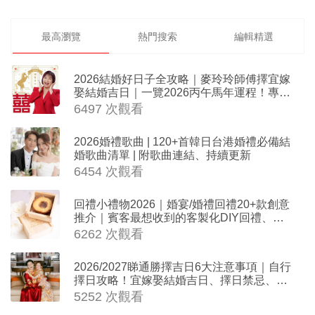
最高瀏覽
熱門搜索
編輯精選
2026結婚好日子全攻略｜麥玲玲師傅擇宜嫁
娶結婚吉日｜一覽2026丙午馬年運程！專業
擇日結婚+避開沖煞生肖指南
6497 次觀看
2026婚禮歌曲 | 120+首韓日台港婚禮必備結
婚歌曲清單 | 附歌曲連結、持續更新
6454 次觀看
回禮小禮物2026｜婚宴/婚禮回禮20+款創意
推介｜賓客最想收到的客製化DIY回禮、姊
妹禮物（持續更新）
6262 次觀看
2026/2027睇通勝擇吉日6大注意事項｜自行
擇日攻略！宜嫁娶結婚吉日、擇日禁忌、相
沖生肖一覽
5252 次觀看