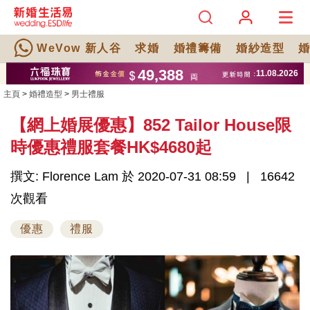
WeVow 新人谷
求婚
婚禮籌備
婚紗造型
主頁
>
婚禮造型
>
男士禮服
【網上婚展優惠】852 Tailor House限
時優惠禮服套餐HK$4680起
撰文: Florence Lam 於 2020-07-31 08:59
16642
次觀看
優惠
禮服