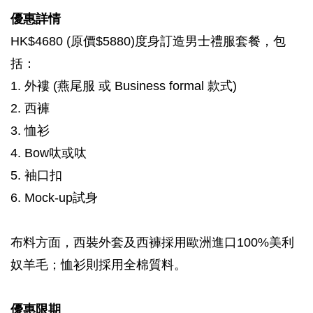
優惠詳情
HK$4680 (原價$5880)度身訂造男士禮服套餐，包
括：
1. 外褸 (燕尾服 或 Business formal 款式)
2. 西褲
3. 恤衫
4. Bow呔或呔
5. 袖口扣
6. Mock-up試身
布料方面，西裝外套及西褲採用歐洲進口100%美利
奴羊毛；恤衫則採用全棉質料。
優惠限期