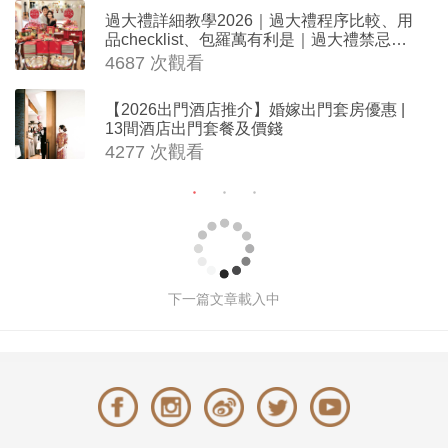
過大禮詳細教學2026｜過大禮程序比較、用
品checklist、包羅萬有利是｜過大禮禁忌及
吉祥說話
4687 次觀看
【2026出門酒店推介】婚嫁出門套房優惠 |
13間酒店出門套餐及價錢
4277 次觀看
2026新郎首飾推介＋禮服穿搭指南｜7
大婚禮西裝Tuxedo穿搭秘訣｜打造完
美婚禮造型
撰文: 編輯部 於 2026-05-15 04:00
258504 次觀
看
禮服
新郎首飾