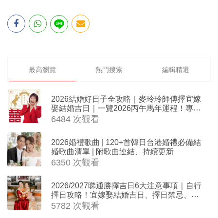
最高瀏覽
熱門搜索
編輯精選
2026結婚好日子全攻略｜麥玲玲師傅擇宜嫁
娶結婚吉日｜一覽2026丙午馬年運程！專業
擇日結婚+避開沖煞生肖指南
6484 次觀看
2026婚禮歌曲 | 120+首韓日台港婚禮必備結
婚歌曲清單 | 附歌曲連結、持續更新
6350 次觀看
2026/2027睇通勝擇吉日6大注意事項｜自行
擇日攻略！宜嫁娶結婚吉日、擇日禁忌、相
沖生肖一覽
5782 次觀看