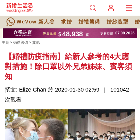
WeVow 新人谷
求婚
婚禮籌備
婚紗造型
主頁
>
婚禮籌備
>
其他
【婚禮防疫指南】給新人參考的4大應
對措施！除口罩以外兄弟姊妹、賓客須
知
撰文: Elize Chan 於 2020-01-30 02:59
101042
次觀看