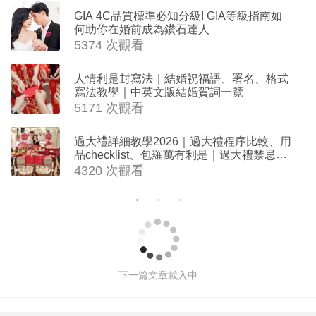
GIA 4C品質標準必知分級! GIA等級指南如
何助你在婚前成為鑽石達人
5374 次觀看
人情利是封寫法｜結婚祝福語、署名、格式
寫法教學｜中英文版結婚賀詞一覽
5171 次觀看
過大禮詳細教學2026｜過大禮程序比較、用
品checklist、包羅萬有利是｜過大禮禁忌及
吉祥說話
4320 次觀看
Bridal Shower 7大籌備指南Q&A丨婚
前派對主題活動、場地佈置構思丨
Bridal Shower打卡姊妹裝靈感＋特色
場地推介