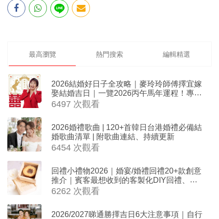
最高瀏覽
熱門搜索
編輯精選
2026結婚好日子全攻略｜麥玲玲師傅擇宜嫁
娶結婚吉日｜一覽2026丙午馬年運程！專業
擇日結婚+避開沖煞生肖指南
6497 次觀看
2026婚禮歌曲 | 120+首韓日台港婚禮必備結
婚歌曲清單 | 附歌曲連結、持續更新
6454 次觀看
回禮小禮物2026｜婚宴/婚禮回禮20+款創意
推介｜賓客最想收到的客製化DIY回禮、姊
妹禮物（持續更新）
6262 次觀看
2026/2027睇通勝擇吉日6大注意事項｜自行