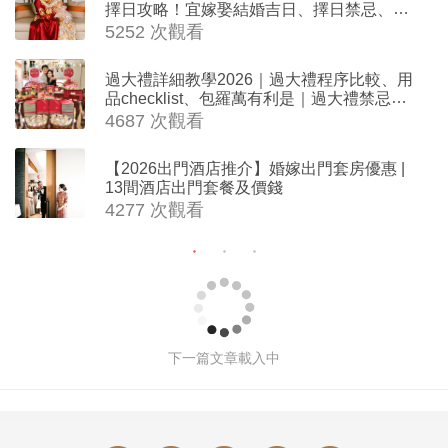
擇日攻略！宜嫁娶結婚吉日、擇日禁忌、相
沖生肖一覽
5252 次觀看
過大禮詳細教學2026｜過大禮程序比較、用
品checklist、包羅萬有利是｜過大禮禁忌及
吉祥說話
4687 次觀看
【2026出門酒店推介】婚嫁出門套房優惠 |
13間酒店出門套餐及價錢
4277 次觀看
Bridal Shower 7大籌備指南Q&A丨婚
前派對主題活動、場地佈置構思丨
Bridal Shower打卡姊妹裝靈感＋特色
場地推介
撰文: 編輯部 於 2026-05-22 10:00
1037492 次觀