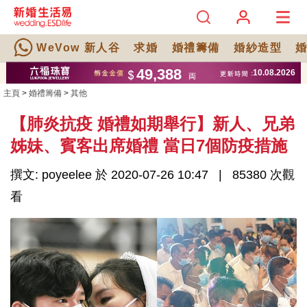
WeVow 新人谷
求婚
婚禮籌備
婚紗造型
主頁
>
婚禮籌備
>
其他
【肺炎抗疫 婚禮如期舉行】新人、兄弟
姊妹、賓客出席婚禮 當日7個防疫措施
撰文: poyeelee 於 2020-07-26 10:47
85380 次觀
看