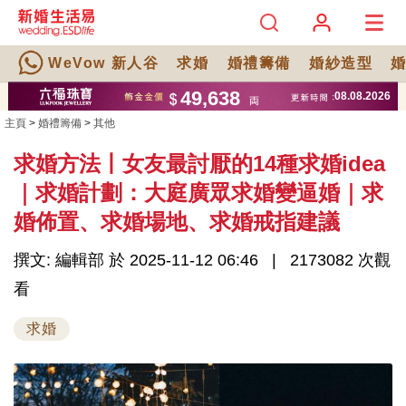
WeVow 新人谷
求婚
婚禮籌備
婚紗造型
主頁
>
婚禮籌備
>
其他
求婚方法丨女友最討厭的14種求婚idea
｜求婚計劃：大庭廣眾求婚變逼婚｜求
婚佈置、求婚場地、求婚戒指建議
撰文: 編輯部 於 2025-11-12 06:46
2173082 次觀
看
求婚