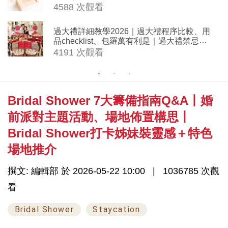
妹禮物（持續更新）
4588 次觀看
過大禮詳細教學2026｜過大禮程序比較、用
品checklist、包羅萬有利是｜過大禮禁忌及
吉祥說話
4191 次觀看
Bridal Shower 7大籌備指南Q&A丨婚
前派對主題活動、場地佈置構思丨
Bridal Shower打卡姊妹裝靈感＋特色
場地推介
撰文: 編輯部 於 2026-05-22 10:00
1036785 次觀
看
Bridal Shower
Staycation