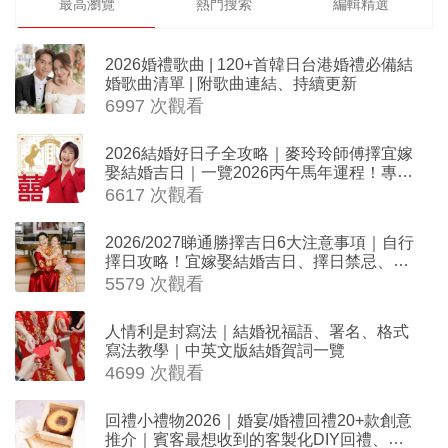
最高瀏覽
熱門搜索
編輯精選
2026婚禮歌曲 | 120+首韓日台港婚禮必備結
婚歌曲清單 | 附歌曲連結、持續更新
6997 次觀看
2026結婚好日子全攻略｜麥玲玲師傅擇宜嫁
娶結婚吉日｜一覽2026丙午馬年運程！專業
擇日結婚+避開沖煞生肖指南
6617 次觀看
2026/2027睇通勝擇吉日6大注意事項｜自行
擇日攻略！宜嫁娶結婚吉日、擇日禁忌、相
沖生肖一覽
5579 次觀看
人情利是封寫法｜結婚祝福語、署名、格式
寫法教學｜中英文版結婚賀詞一覽
4699 次觀看
回禮小禮物2026｜婚宴/婚禮回禮20+款創意
推介｜賓客最想收到的客製化DIY回禮、姊