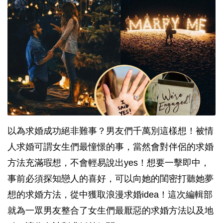
以為求婚成功絕非難事？男友們千萬別這樣想！被情
人求婚可謂女生們最憧憬的事，當然會對伴侶的求婚
方法充滿瑕想，不會輕易說出yes！想要一擊即中，
事前必須探知戀人的喜好，可以向她的閨密打聽她夢
想的求婚方法，從中獲取浪漫求婚idea！這次編輯部
就為一眾男友整合了女生們最厭惡的求婚方法以及地