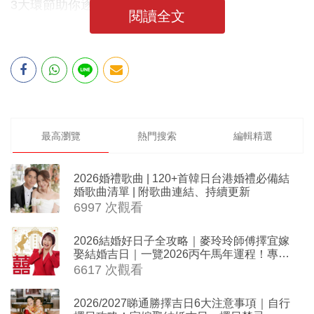
3大環節助你逐一看清！
閱讀全文
最高瀏覽
熱門搜索
編輯精選
2026婚禮歌曲 | 120+首韓日台港婚禮必備結
婚歌曲清單 | 附歌曲連結、持續更新
6997 次觀看
2026結婚好日子全攻略｜麥玲玲師傅擇宜嫁
娶結婚吉日｜一覽2026丙午馬年運程！專業
擇日結婚+避開沖煞生肖指南
6617 次觀看
2026/2027睇通勝擇吉日6大注意事項｜自行