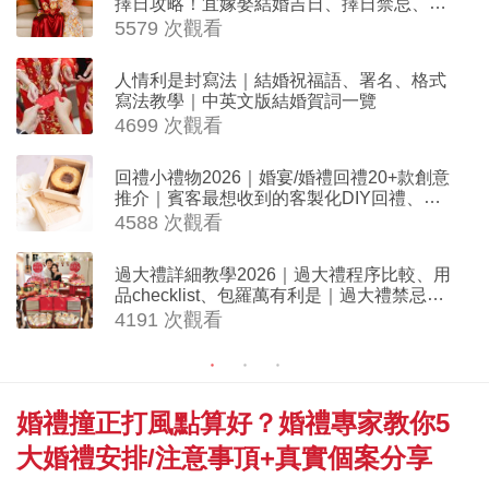
擇日攻略！宜嫁娶結婚吉日、擇日禁忌、相
沖生肖一覽
5579 次觀看
人情利是封寫法｜結婚祝福語、署名、格式
寫法教學｜中英文版結婚賀詞一覽
4699 次觀看
回禮小禮物2026｜婚宴/婚禮回禮20+款創意
推介｜賓客最想收到的客製化DIY回禮、姊
妹禮物（持續更新）
4588 次觀看
過大禮詳細教學2026｜過大禮程序比較、用
品checklist、包羅萬有利是｜過大禮禁忌及
吉祥說話
4191 次觀看
婚禮撞正打風點算好？婚禮專家教你5
大婚禮安排/注意事頂+真實個案分享