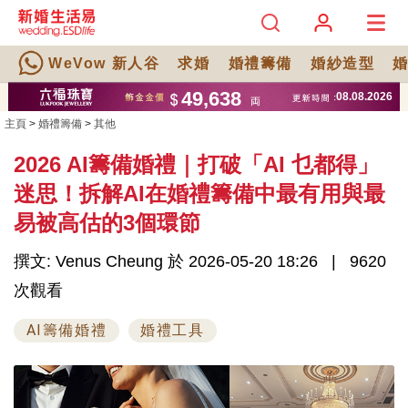
WeVow 新人谷
求婚
婚禮籌備
婚紗造型
主頁
>
婚禮籌備
>
其他
2026 AI籌備婚禮｜打破「AI 乜都得」
迷思！拆解AI在婚禮籌備中最有用與最
易被高估的3個環節
撰文: Venus Cheung 於 2026-05-20 18:26
9620
次觀看
AI籌備婚禮
婚禮工具