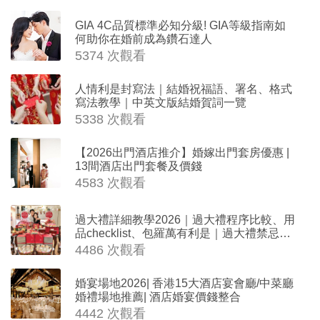
GIA 4C品質標準必知分級! GIA等級指南如
何助你在婚前成為鑽石達人
5374 次觀看
人情利是封寫法｜結婚祝福語、署名、格式
寫法教學｜中英文版結婚賀詞一覽
5338 次觀看
【2026出門酒店推介】婚嫁出門套房優惠 |
13間酒店出門套餐及價錢
4583 次觀看
過大禮詳細教學2026｜過大禮程序比較、用
品checklist、包羅萬有利是｜過大禮禁忌及
吉祥說話
4486 次觀看
婚宴場地2026| 香港15大酒店宴會廳/中菜廳
婚禮場地推薦| 酒店婚宴價錢整合
4442 次觀看