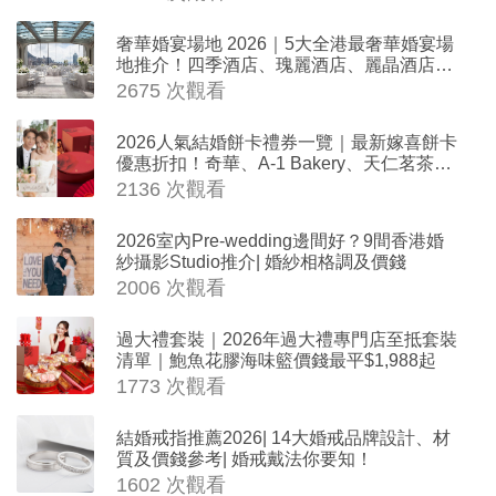
奢華婚宴場地 2026｜5大全港最奢華婚宴場
地推介！四季酒店、瑰麗酒店、麗晶酒店、
Cloud 39、合和酒店 打造夢幻氣派婚禮
2675 次觀看
2026人氣結婚餅卡禮券一覽｜最新嫁喜餅卡
優惠折扣！奇華、A-1 Bakery、天仁茗茶、
ROYCE'、Paul Lafayet、agnès b.
2136 次觀看
2026室內Pre-wedding邊間好？9間香港婚
紗攝影Studio推介| 婚紗相格調及價錢
2006 次觀看
過大禮套裝｜2026年過大禮專門店至抵套裝
清單｜鮑魚花膠海味籃價錢最平$1,988起
1773 次觀看
結婚戒指推薦2026| 14大婚戒品牌設計、材
質及價錢參考| 婚戒戴法你要知！
1602 次觀看