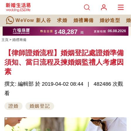
WeVow 新人谷
求婚
婚禮籌備
婚紗造型
主頁
>
婚禮籌備
【律師證婚流程】婚姻登記處證婚準備
須知、當日流程及揀婚姻監禮人考慮因
素
撰文: 編輯部 於 2019-04-02 08:44
482486 次觀
看
證婚
婚姻登記