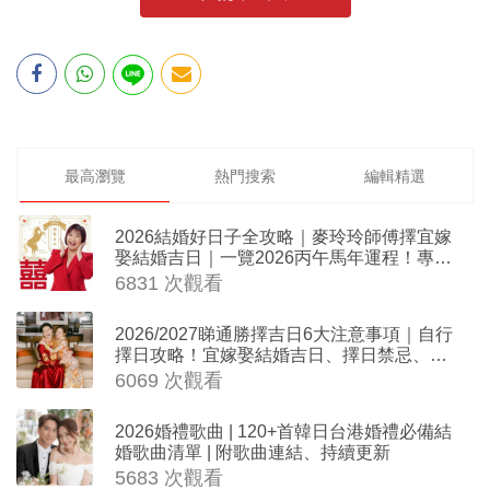
最高瀏覽
熱門搜索
編輯精選
2026結婚好日子全攻略｜麥玲玲師傅擇宜嫁
娶結婚吉日｜一覽2026丙午馬年運程！專業
擇日結婚+避開沖煞生肖指南
6831 次觀看
2026/2027睇通勝擇吉日6大注意事項｜自行
擇日攻略！宜嫁娶結婚吉日、擇日禁忌、相
沖生肖一覽
6069 次觀看
2026婚禮歌曲 | 120+首韓日台港婚禮必備結
婚歌曲清單 | 附歌曲連結、持續更新
5683 次觀看