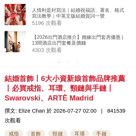
人情利是封寫法｜結婚祝福語、署名、格式
寫法教學｜中英文版結婚賀詞一覽
5196 次觀看
【2026出門酒店推介】婚嫁出門套房優惠 |
13間酒店出門套餐及價錢
4303 次觀看
結婚首飾丨6大小資新娘首飾品牌推薦
丨必買戒指、耳環、頸鏈與手鏈丨
Swarovski、ARTĒ Madrid
撰文: Elize Chan 於 2026-07-27 02:00
841539
次觀看
戒指
首飾
頸鏈
耳環
手鏈