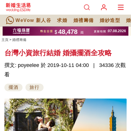
WeVow 新人谷
求婚
婚禮籌備
婚紗造型
主頁
>
婚禮籌備
台灣小資旅行結婚 婚攝擺酒全攻略
撰文: poyeelee 於 2019-10-11 04:00
34336 次觀
看
擺酒
旅行