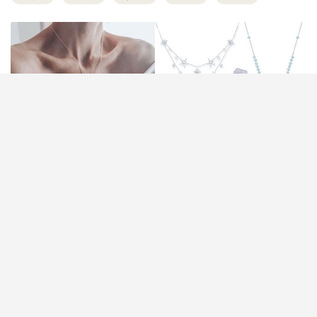
婚禮當日新娘的造型除了婚紗、晚裝之外，結婚首飾
也很重要，戒指、耳環、頸鏈與手鏈都能夠讓新娘的
整體造型更完整，更可以達到修飾臉型和襯托髮型的
效果。今次小編就挑選了6大新娘首飾品牌，集結人