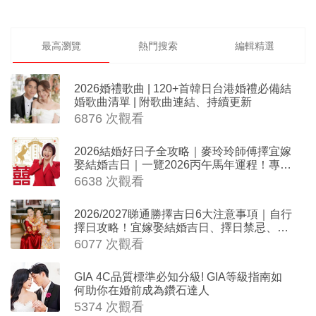
最高瀏覽
熱門搜索
編輯精選
2026婚禮歌曲 | 120+首韓日台港婚禮必備結
婚歌曲清單 | 附歌曲連結、持續更新
6876 次觀看
2026結婚好日子全攻略｜麥玲玲師傅擇宜嫁
娶結婚吉日｜一覽2026丙午馬年運程！專業
擇日結婚+避開沖煞生肖指南
6638 次觀看
2026/2027睇通勝擇吉日6大注意事項｜自行
擇日攻略！宜嫁娶結婚吉日、擇日禁忌、相
沖生肖一覽
6077 次觀看
GIA 4C品質標準必知分級! GIA等級指南如
何助你在婚前成為鑽石達人
5374 次觀看