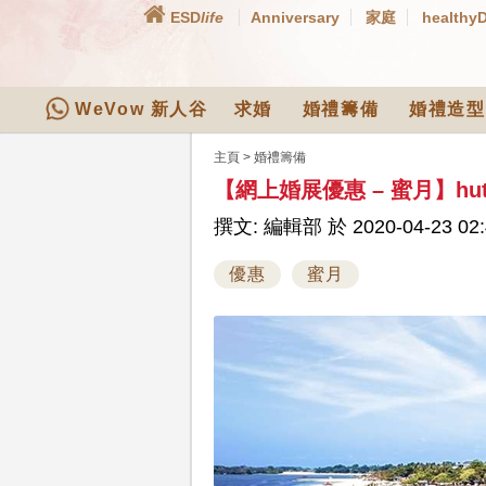
ESD
life
Anniversary
家庭
healthy
WeVow 新人谷
求婚
婚禮籌備
婚禮造型
主頁
>
婚禮籌備
【網上婚展優惠 – 蜜月】hu
撰文: 編輯部 於 2020-04-23 02:
優惠
蜜月