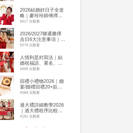
附歌曲連結、持續更
餐及價錢
新
2026結婚好日子全攻
人情公價2
略｜麥玲玲師傅擇宜
結婚人情
嫁娶結婚吉日｜一覽
爐！十大
6617 次觀看
4135 次觀
2026丙午馬年運程！
額一覽｜
專業擇日結婚+避開沖
是封寫法
2026/2027睇通勝擇
婚宴場地2
煞生肖指南
吉日6大注意事項｜自
15大酒
行擇日攻略！宜嫁娶
廳婚禮場
5579 次觀看
4024 次觀
結婚吉日、擇日禁
婚宴價錢
忌、相沖生肖一覽
人情利是封寫法｜結
【姊妹裙
婚祝福語、署名、格
新娘大讚
式寫法教學｜中英文
裙店 度身訂造效果好
4699 次觀看
3421 次觀
版結婚賀詞一覽
過淘寶
回禮小禮物2026｜婚
2026
宴/婚禮回禮20+款創
券一覽｜
意推介｜賓客最想收
卡優惠折
4588 次觀看
3313 次觀
到的客製化DIY回禮、
A-1 Ba
姊妹禮物（持續更
茶、ROY
過大禮詳細教學2026
禮金公價
新）
Lafayet
｜過大禮程序比較、
中位數最
用品checklist、包羅
文了解男
4191 次觀看
3196 次觀
萬有利是｜過大禮禁
金與女家
忌及吉祥說話
額