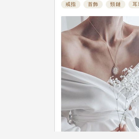
戒指
首飾
頸鏈
耳