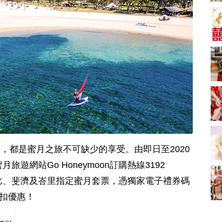
新娘出門、斟茶、戴
金器時金句
奢華婚宴場地 2026｜
5大全港最奢華婚宴場
地推介！四季酒店、
2181 次觀看
瑰麗酒店、麗晶酒
店、Cloud 39、合和
小型婚宴場地酒店
酒店 打造夢幻氣派婚
2026| 8間酒店小型婚
禮
禮推介| 婚宴套餐/證
2116 次觀看
婚套餐收費
結婚禮物送咩好 |
2026年閨蜜新婚禮物
推薦 | 8大貼心結婚送
1697 次觀看
禮靈感
過大禮套裝｜2026年
過大禮專門店至抵套
，都是蜜月之旅不可缺少的享受。由即日至2020
裝清單｜鮑魚花膠海
1575 次觀看
味籃價錢最平$1,988
蜜月旅遊網站Go Honeymoon訂購熱線3192
起
結婚預算要準備多
喀比、斐濟及峇里指定蜜月套票，憑獨家電子禮券碼
少？婚禮項目支出完
整收費清單
1535 次觀看
0折扣優惠！