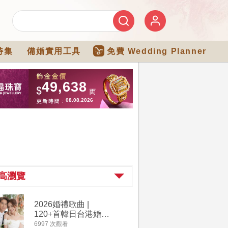
特集
備婚實用工具
免費 Wedding Planner
高瀏覽
2026婚禮歌曲 |
【202
120+首韓日台港婚禮
介】婚嫁
必備結婚歌曲清單 |
惠 | 1
6997 次觀看
4182 次觀