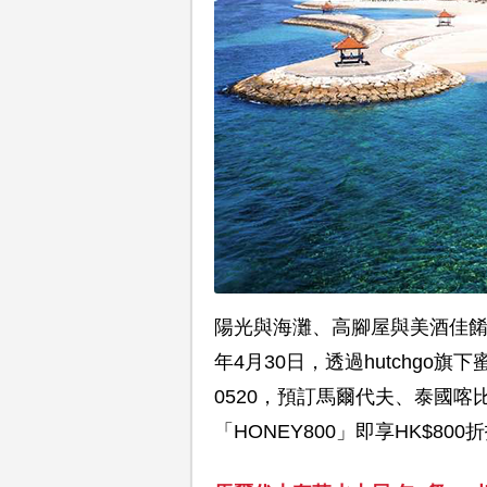
陽光與海灘、高腳屋與美酒佳餚
年4月30日，透過hutchgo旗下
0520，預訂馬爾代夫、泰國
「HONEY800」即享HK$80