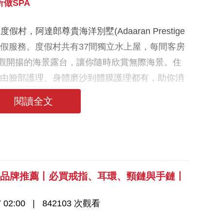
做SPA
，阿達郎尊貴海洋別墅(Adaaran Prestige
全包式度假服務。度假村共有37間獨立水上屋，每間客房
景觀開揚的海景露台，讓你隨時欣賞無際海景。住
，由臉部護理、身體磨沙到體膜護理都有，助你消
閱讀全文
飾品牌推薦丨必買戒指、耳環、頸鏈與手鏈丨
 02:00
842103 次觀看