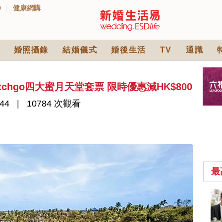
D
健康網購
婚照攝錄
結婚儀式
婚後生活
TV
通識
tchgo四大蜜月天堂套票 限時優惠減HK$800
44
10784 次觀看
最
中式婚禮敬茶吉利說
話 | 70+句兄弟姊妹團
必備結婚祝福金句 |
2570 次觀看