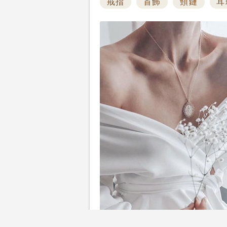
戒指
首飾
頸鏈
耳