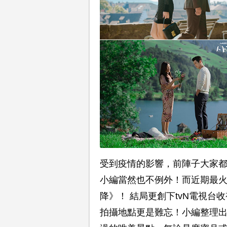
受到疫情的影響，前陣子大家
小編當然也不例外！而近期最
降》！ 結局更創下tvN電視
拍攝地點更是難忘！小編整理出