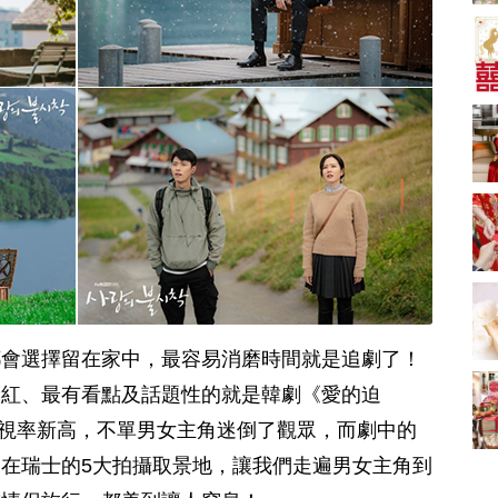
新娘出門、斟茶、戴
金器時金句
奢華婚宴場地 2026｜
5大全港最奢華婚宴場
地推介！四季酒店、
2181 次觀看
瑰麗酒店、麗晶酒
店、Cloud 39、合和
小型婚宴場地酒店
酒店 打造夢幻氣派婚
2026| 8間酒店小型婚
禮
禮推介| 婚宴套餐/證
2116 次觀看
婚套餐收費
結婚禮物送咩好 |
2026年閨蜜新婚禮物
推薦 | 8大貼心結婚送
1697 次觀看
禮靈感
過大禮套裝｜2026年
過大禮專門店至抵套
裝清單｜鮑魚花膠海
1575 次觀看
都會選擇留在家中，最容易消磨時間就是追劇了！
味籃價錢最平$1,988
起
結婚預算要準備多
火紅、最有看點及話題性的就是韓劇《愛的迫
少？婚禮項目支出完
台收視率新高，不單男女主角迷倒了觀眾，而劇中的
整收費清單
1535 次觀看
在瑞士的5大拍攝取景地，讓我們走遍男女主角到