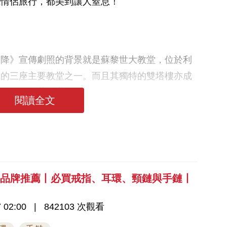
或情侶旅行，都美到讓人窒息！
迫降》宣傳劇照的背景就是蘇黎世大教堂，位於利
城的三座主要教堂之一。而且其獨特的雙塔樓亦成
立刻聯想起
蘇黎世
了！
閱讀全文
飾品牌推薦丨必買戒指、耳環、頸鏈與手鏈丨
 02:00
842103 次觀看