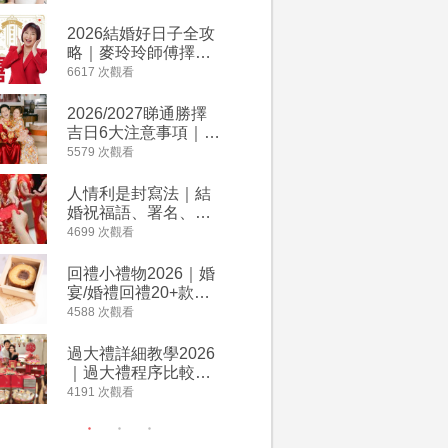
附歌曲連結、持續更
餐及價錢
新
2026結婚好日子全攻
人情公價2
略｜麥玲玲師傅擇宜
結婚人情
嫁娶結婚吉日｜一覽
爐！十大
6617 次觀看
4135 次觀
2026丙午馬年運程！
額一覽｜
專業擇日結婚+避開沖
是封寫法
2026/2027睇通勝擇
婚宴場地2
煞生肖指南
吉日6大注意事項｜自
15大酒
行擇日攻略！宜嫁娶
廳婚禮場
5579 次觀看
4024 次觀
結婚吉日、擇日禁
婚宴價錢
忌、相沖生肖一覽
人情利是封寫法｜結
【姊妹裙
婚祝福語、署名、格
新娘大讚
式寫法教學｜中英文
裙店 度身訂造效果好
4699 次觀看
3421 次觀
版結婚賀詞一覽
過淘寶
回禮小禮物2026｜婚
2026
宴/婚禮回禮20+款創
券一覽｜
意推介｜賓客最想收
卡優惠折
4588 次觀看
3313 次觀
到的客製化DIY回禮、
A-1 Ba
姊妹禮物（持續更
茶、ROY
過大禮詳細教學2026
禮金公價
新）
Lafayet
｜過大禮程序比較、
中位數最
用品checklist、包羅
文了解男
4191 次觀看
3196 次觀
萬有利是｜過大禮禁
金與女家
忌及吉祥說話
額