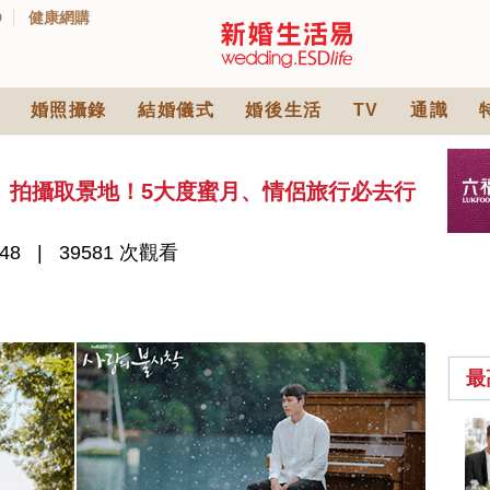
D
健康網購
婚照攝錄
結婚儀式
婚後生活
TV
通識
》拍攝取景地！5大度蜜月、情侶旅行必去行
48
39581 次觀看
最
中式婚禮敬茶吉利說
話 | 70+句兄弟姊妹團
必備結婚祝福金句 |
2570 次觀看