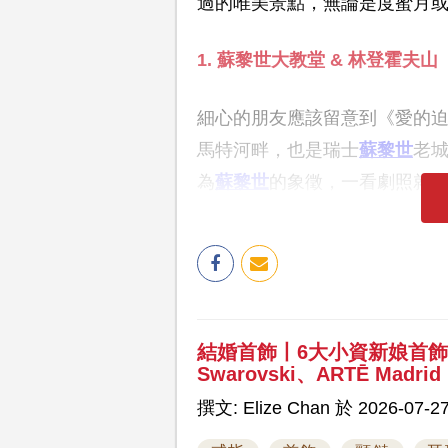
過的唯美景點，無論是度蜜月
1. 蘇黎世大教堂 & 林登霍夫山
細心的朋友應該留意到《愛的
馬特河畔，也是瑞士
蘇黎世
老
為
蘇黎世
的象徵，一看劇照就
結婚首飾丨6大小資新娘首
Swarovski、ARTĒ Madrid
撰文: Elize Chan 於 2026-07-27