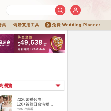
特集
備婚實用工具
免費 Wedding Planner
高瀏覽
2026婚禮歌曲 |
【202
120+首韓日台港婚禮
介】婚嫁
必備結婚歌曲清單 |
惠 | 1
6997 次觀看
4182 次觀