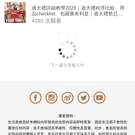
過大禮詳細教學2026｜過大禮程序比較、用
品checklist、包羅萬有利是｜過大禮禁忌及
吉祥說話
4191 次觀看
結婚首飾丨6大小資新娘首飾品牌推薦
丨必買戒指、耳環、頸鏈與手鏈丨
Swarovski、ARTĒ Madrid
撰文: Elize Chan 於 2026-07-27 02:00
842094
次觀看
戒指
首飾
頸鏈
耳環
手鏈
婚禮當日新娘的造型除了婚紗、晚裝之外，結婚首飾
也很重要，戒指、耳環、頸鏈與手鏈都能夠讓新娘的