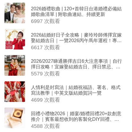
2026婚禮歌曲 | 120+首韓日台港婚禮必備結
婚歌曲清單 | 附歌曲連結、持續更新
6997 次觀看
2026結婚好日子全攻略｜麥玲玲師傅擇宜嫁
娶結婚吉日｜一覽2026丙午馬年運程！專業
擇日結婚+避開沖煞生肖指南
6617 次觀看
2026/2027睇通勝擇吉日6大注意事項｜自行
擇日攻略！宜嫁娶結婚吉日、擇日禁忌、相
沖生肖一覽
5579 次觀看
人情利是封寫法｜結婚祝福語、署名、格式
寫法教學｜中英文版結婚賀詞一覽
4699 次觀看
回禮小禮物2026｜婚宴/婚禮回禮20+款創意
推介｜賓客最想收到的客製化DIY回禮、姊
妹禮物（持續更新）
4588 次觀看