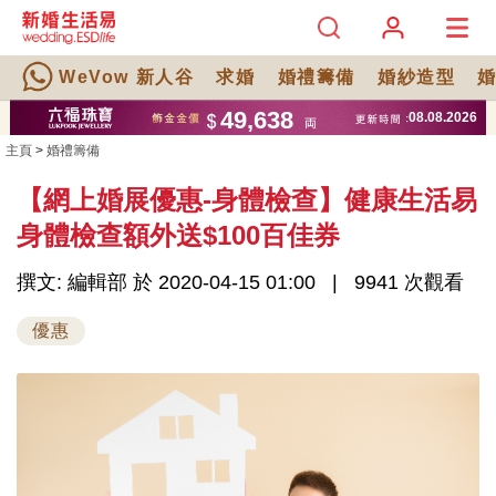
WeVow 新人谷
求婚
婚禮籌備
婚紗造型
主頁
>
婚禮籌備
【網上婚展優惠-身體檢查】健康生活易
身體檢查額外送$100百佳券
撰文: 編輯部 於 2020-04-15 01:00
9941 次觀看
優惠