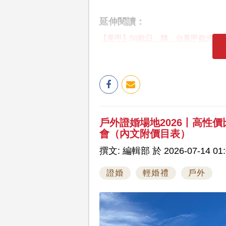
延伸閱讀：
【美甲】50款日、韓、台美甲款式圖輯 
戶外證婚場地2026丨高性
會（內文附價目表）
撰文: 編輯部 於 2026-07-14 01:
證婚
輕婚禮
戶外