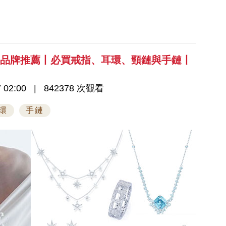
飾品牌推薦丨必買戒指、耳環、頸鏈與手鏈丨
 02:00
842378 次觀看
環
手鏈