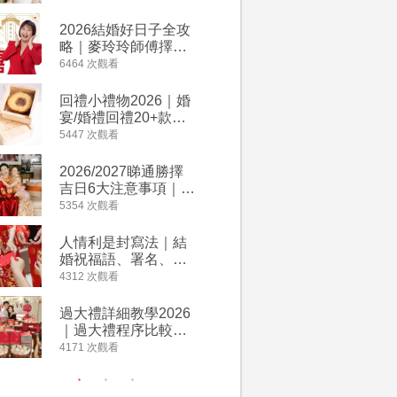
附歌曲連結、持續更
餐及價錢
新
2026結婚好日子全攻
人情公價2
略｜麥玲玲師傅擇宜
結婚人情
嫁娶結婚吉日｜一覽
爐！十大
6464 次觀看
4023 次觀
2026丙午馬年運程！
額一覽｜
專業擇日結婚+避開沖
是封寫法
回禮小禮物2026｜婚
婚宴場地2
煞生肖指南
宴/婚禮回禮20+款創
15大酒
意推介｜賓客最想收
廳婚禮場
5447 次觀看
3898 次觀
到的客製化DIY回禮、
婚宴價錢
姊妹禮物（持續更
2026/2027睇通勝擇
2026
新）
吉日6大注意事項｜自
券一覽｜
行擇日攻略！宜嫁娶
卡優惠折
5354 次觀看
3640 次觀
結婚吉日、擇日禁
A-1 Ba
忌、相沖生肖一覽
茶、ROY
人情利是封寫法｜結
【姊妹裙
Lafayet
婚祝福語、署名、格
新娘大讚
式寫法教學｜中英文
裙店 度身訂造效果好
4312 次觀看
3310 次觀
版結婚賀詞一覽
過淘寶
過大禮詳細教學2026
禮金公價
｜過大禮程序比較、
中位數最
用品checklist、包羅
文了解男
4171 次觀看
3042 次觀
萬有利是｜過大禮禁
金與女家
忌及吉祥說話
額