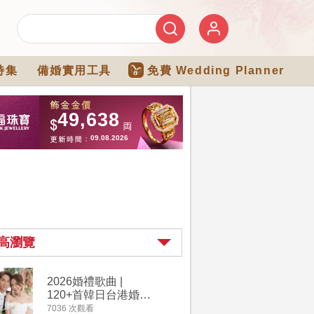
特集
備婚實用工具
免費 Wedding Planner
高瀏覽
2026婚禮歌曲 |
【202
120+首韓日台港婚禮
介】婚嫁
必備結婚歌曲清單 |
惠 | 1
7036 次觀看
4111 次觀