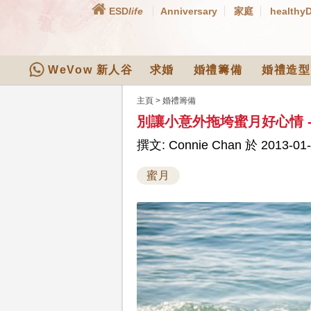
ESD
life
Anniversary
家庭
healthy
WeVow 新人谷
求婚
婚禮籌備
婚禮造型
主頁
>
婚禮籌備
別讓小意外拖垮蜜月好心情 -
撰文: Connie Chan 於 2013-01-
蜜月