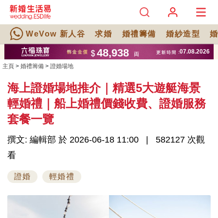
WeVow 新人谷
求婚
婚禮籌備
婚紗造型
主頁
>
婚禮籌備
>
證婚場地
海上證婚場地推介｜精選5大遊艇海景
輕婚禮｜船上婚禮價錢收費、證婚服務
套餐一覽
撰文: 編輯部 於 2026-06-18 11:00
582127 次觀
看
證婚
輕婚禮