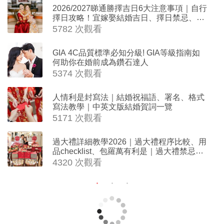
2026/2027睇通勝擇吉日6大注意事項｜自行
擇日攻略！宜嫁娶結婚吉日、擇日禁忌、相
沖生肖一覽
5782 次觀看
GIA 4C品質標準必知分級! GIA等級指南如
何助你在婚前成為鑽石達人
5374 次觀看
人情利是封寫法｜結婚祝福語、署名、格式
寫法教學｜中英文版結婚賀詞一覽
5171 次觀看
過大禮詳細教學2026｜過大禮程序比較、用
品checklist、包羅萬有利是｜過大禮禁忌及
吉祥說話
4320 次觀看
小型婚宴場地酒店2026| 8間酒店小型婚