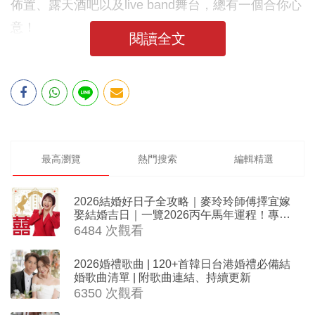
佈置、露天酒吧以及live band舞台，總有一個合你心
意！
閱讀全文
最高瀏覽
熱門搜索
編輯精選
2026結婚好日子全攻略｜麥玲玲師傅擇宜嫁
娶結婚吉日｜一覽2026丙午馬年運程！專業
擇日結婚+避開沖煞生肖指南
6484 次觀看
2026婚禮歌曲 | 120+首韓日台港婚禮必備結
婚歌曲清單 | 附歌曲連結、持續更新
6350 次觀看