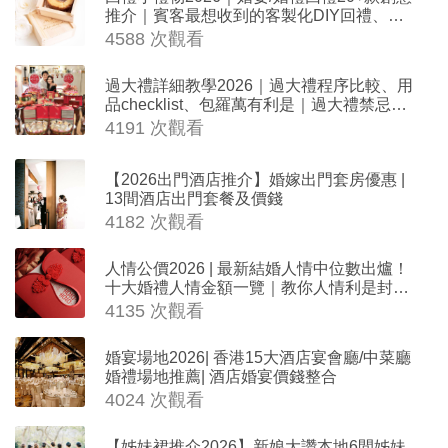
推介｜賓客最想收到的客製化DIY回禮、姊
妹禮物（持續更新）
4588 次觀看
過大禮詳細教學2026｜過大禮程序比較、用
品checklist、包羅萬有利是｜過大禮禁忌及
吉祥說話
4191 次觀看
【2026出門酒店推介】婚嫁出門套房優惠 |
13間酒店出門套餐及價錢
4182 次觀看
人情公價2026 | 最新結婚人情中位數出爐！
十大婚禮人情金額一覽｜教你人情利是封寫
法
4135 次觀看
婚宴場地2026| 香港15大酒店宴會廳/中菜廳
婚禮場地推薦| 酒店婚宴價錢整合
4024 次觀看
【姊妹裙推介2026】新娘大讚本地6間姊妹