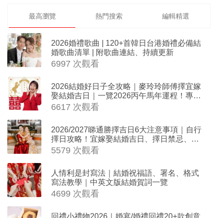
最高瀏覽
熱門搜索
編輯精選
2026婚禮歌曲 | 120+首韓日台港婚禮必備結
婚歌曲清單 | 附歌曲連結、持續更新
6997 次觀看
2026結婚好日子全攻略｜麥玲玲師傅擇宜嫁
娶結婚吉日｜一覽2026丙午馬年運程！專業
擇日結婚+避開沖煞生肖指南
6617 次觀看
2026/2027睇通勝擇吉日6大注意事項｜自行
擇日攻略！宜嫁娶結婚吉日、擇日禁忌、相
沖生肖一覽
5579 次觀看
人情利是封寫法｜結婚祝福語、署名、格式
寫法教學｜中英文版結婚賀詞一覽
4699 次觀看
回禮小禮物2026｜婚宴/婚禮回禮20+款創意