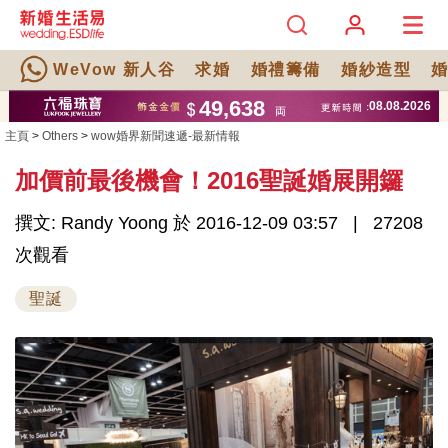
WeVow 新人谷
求婚
婚禮籌備
婚紗造型
主頁
>
Others
>
wow婚界新聞速遞-最新情報
加價前最後機會！2016聖誕婚展開鑼
撰文: Randy Yoong 於 2016-12-09 03:57
27208
次觀看
聖誕