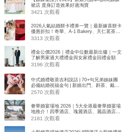
裙店 度身訂造效果好過淘寶
3421 次觀看
2026人氣結婚餅卡禮券一覽｜最新嫁喜餅卡
優惠折扣！奇華、A-1 Bakery、天仁茗茶、
ROYCE'、Paul Lafayet、agnès b.
3313 次觀看
禮金公價2026｜禮金中位數最新出爐｜一文
了解男家過大禮禮金與女家禮金回禮金額
3196 次觀看
中式婚禮敬茶吉利說話 | 70+句兄弟姊妹團
必備結婚祝福金句 | 新娘出門、斟茶、戴金
器時金句
2570 次觀看
奢華婚宴場地 2026｜5大全港最奢華婚宴場
地推介！四季酒店、瑰麗酒店、麗晶酒店、
Cloud 39、合和酒店 打造夢幻氣派婚禮
2181 次觀看