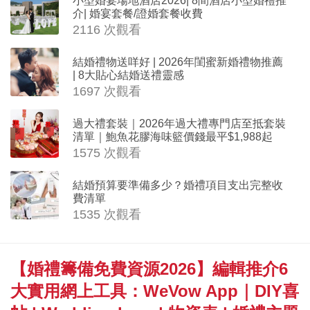
小型婚宴場地酒店2026| 8間酒店小型婚禮推
介| 婚宴套餐/證婚套餐收費
2116 次觀看
結婚禮物送咩好 | 2026年閨蜜新婚禮物推薦
| 8大貼心結婚送禮靈感
1697 次觀看
過大禮套裝｜2026年過大禮專門店至抵套裝
清單｜鮑魚花膠海味籃價錢最平$1,988起
1575 次觀看
結婚預算要準備多少？婚禮項目支出完整收
費清單
1535 次觀看
【婚禮籌備免費資源2026】編輯推介6
大實用網上工具：WeVow App｜DIY喜