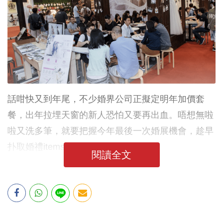
話咁快又到年尾，不少婚界公司正擬定明年加價套
餐，出年拉埋天窗的新人恐怕又要再出血。唔想無啦
啦又洗多筆，就要把握今年最後一次婚展機會，趁早
扑取婚禮items!
閱讀全文