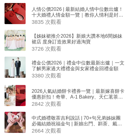
人情公價2026 | 最新結婚人情中位數出爐！
十大婚禮人情金額一覽｜教你人情利是封寫
法
3835 次觀看
【姊妹裙推介2026】新娘大讚本地6間姊妹
裙店 度身訂造效果好過淘寶
3726 次觀看
禮金公價2026｜禮金中位數最新出爐｜一文
了解男家過大禮禮金與女家禮金回禮金額
3380 次觀看
2026人氣結婚餅卡禮券一覽｜最新嫁喜餅卡
優惠折扣！奇華、A-1 Bakery、天仁茗茶、
ROYCE'、Paul Lafayet、agnès b.
2842 次觀看
中式婚禮敬茶吉利說話 | 70+句兄弟姊妹團
必備結婚祝福金句 | 新娘出門、斟茶、戴金
器時金句
2664 次觀看