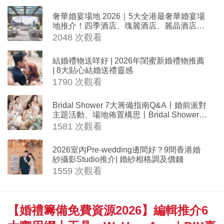
奢華婚宴場地 2026｜5大全港最奢華婚宴場
地推介！四季酒店、瑰麗酒店、麗晶酒店、
Cloud 39、合和酒店 打造夢幻氣派婚禮
2048 次觀看
結婚禮物送咩好 | 2026年閨蜜新婚禮物推薦
| 8大貼心結婚送禮靈感
1790 次觀看
Bridal Shower 7大籌備指南Q&A丨婚前派對
主題活動、場地佈置構思丨Bridal Shower打
卡姊妹裝靈感＋特色場地推介
1581 次觀看
2026室內Pre-wedding邊間好？9間香港婚
紗攝影Studio推介| 婚紗相格調及價錢
1559 次觀看
【婚禮籌備免費資源2026】編輯推介6