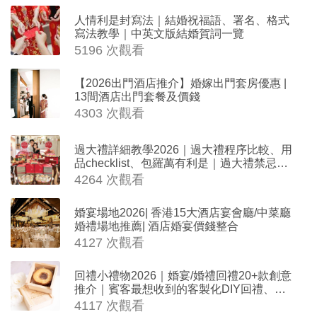
人情利是封寫法｜結婚祝福語、署名、格式
寫法教學｜中英文版結婚賀詞一覽
5196 次觀看
【2026出門酒店推介】婚嫁出門套房優惠 |
13間酒店出門套餐及價錢
4303 次觀看
過大禮詳細教學2026｜過大禮程序比較、用
品checklist、包羅萬有利是｜過大禮禁忌及
吉祥說話
4264 次觀看
婚宴場地2026| 香港15大酒店宴會廳/中菜廳
婚禮場地推薦| 酒店婚宴價錢整合
4127 次觀看
回禮小禮物2026｜婚宴/婚禮回禮20+款創意
推介｜賓客最想收到的客製化DIY回禮、姊
妹禮物（持續更新）
4117 次觀看