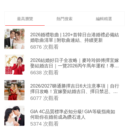
最高瀏覽
熱門搜索
編輯精選
2026婚禮歌曲 | 120+首韓日台港婚禮必備結
婚歌曲清單 | 附歌曲連結、持續更新
6876 次觀看
2026結婚好日子全攻略｜麥玲玲師傅擇宜嫁
娶結婚吉日｜一覽2026丙午馬年運程！專業
擇日結婚+避開沖煞生肖指南
6638 次觀看
2026/2027睇通勝擇吉日6大注意事項｜自行
擇日攻略！宜嫁娶結婚吉日、擇日禁忌、相
沖生肖一覽
6077 次觀看
GIA 4C品質標準必知分級! GIA等級指南如
何助你在婚前成為鑽石達人
5374 次觀看