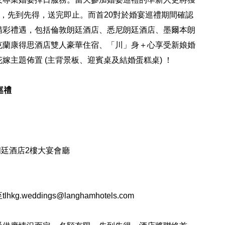
 b. 的禮品，先到先得，送完即止。而首20對於婚宴巡禮期間確認
精彩禮遇，包括倫敦朗廷酒店、悉尼朗廷酒店、墨爾本朗
克蘭康得思酒店雙人豪華住宿、「川」身＋心享受新娘婚
嫁主題佈置 (主背景板、迎賓桌及結婚蛋糕桌) ！
宴巡禮
朗廷酒店2樓大宴會廳
g.weddings@langhamhotels.com