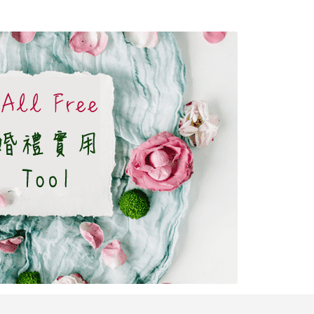
賓客、預算樣樣都要親力親為？其實只要用啱工