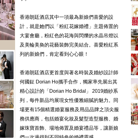
新娘出門、斟茶、戴
金器時金句
奢華婚宴場地 2026｜
5大全港最奢華婚宴場
香港朗廷酒店其中一項最為新娘們喜愛的設
地推介！四季酒店、
2181 次觀看
計，就是她們以「粉紅花嫁婚禮」主題佈置的
瑰麗酒店、麗晶酒
店、Cloud 39、合和
小型婚宴場地酒店
大宴會廳，粉紅色的花海與閃爍的水晶吊燈以
酒店 打造夢幻氣派婚
2026| 8間酒店小型婚
及美輪美奐的花藝裝飾完美結合。喜愛粉紅系
禮
禮推介| 婚宴套餐/證
2116 次觀看
婚套餐收費
列的新娘們，肯定看到心心眼！
結婚禮物送咩好 |
2026年閨蜜新婚禮物
推薦 | 8大貼心結婚送
1697 次觀看
香港朗廷酒店更首度與著名時裝及婚紗設計師
禮靈感
何國鉦 Dorian Ho攜手合作，獨家率先展出其
過大禮套裝｜2026年
過大禮專門店至抵套
精心設計的「Dorian Ho Bridal」 2019婚紗系
裝清單｜鮑魚花膠海
1575 次觀看
列，每件新品均展現女性優雅細膩的魅力。同
味籃價錢最平$1,988
起
結婚預算要準備多
場更有15個精選婚宴服務及用品品牌之頂尖服
少？婚禮項目支出完
務供應商，包括婚宴化妝及髮型造型服務、婚
整收費清單
1535 次觀看
嫁珠寶首飾、場地佈置及婚宴禮品等，讓新娘
們一次過得到不同特色的婚禮靈感。