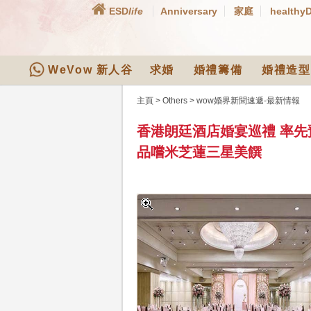
ESD
life
Anniversary
家庭
healthy
WeVow 新人谷
求婚
婚禮籌備
婚禮造型
主頁
>
Others
>
wow婚界新聞速遞-最新情報
香港朗廷酒店婚宴巡禮 率先預覽「
品嚐米芝蓮三星美饌