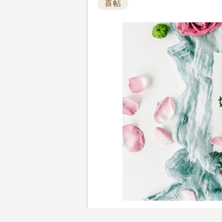
喜帖
婚禮籌備瑣碎又繁雜，場地、