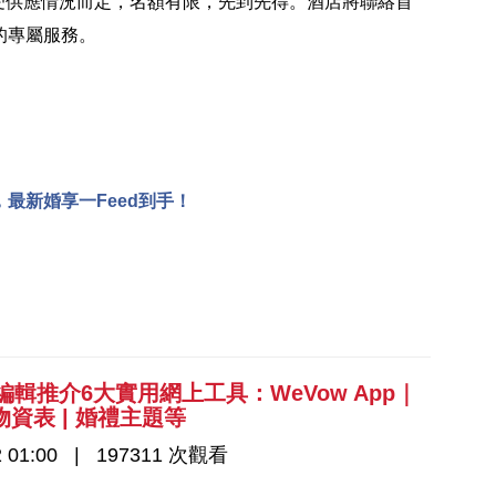
受供應情況而定，名額有限，先到先得。酒店將聯絡首
的專屬服務。
，最新婚享一Feed到手！
編輯推介6大實用網上工具：WeVow App｜
 | 物資表 | 婚禮主題等
 01:00
197311 次觀看