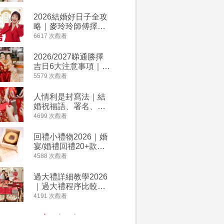
附歌曲連結、持續更
餐及價錢
新
2026結婚好日子全攻
人情公價2
略｜麥玲玲師傅擇宜
結婚人情
嫁娶結婚吉日｜一覽
爐！十大
6617 次觀看
4135 次觀
2026丙午馬年運程！
額一覽｜
專業擇日結婚+避開沖
是封寫法
2026/2027睇通勝擇
婚宴場地2
煞生肖指南
吉日6大注意事項｜自
15大酒
行擇日攻略！宜嫁娶
廳婚禮場
5579 次觀看
4024 次觀
結婚吉日、擇日禁
婚宴價錢
忌、相沖生肖一覽
人情利是封寫法｜結
【姊妹裙
婚祝福語、署名、格
新娘大讚
式寫法教學｜中英文
裙店 度身訂造效果好
4699 次觀看
3421 次觀
版結婚賀詞一覽
過淘寶
回禮小禮物2026｜婚
2026
宴/婚禮回禮20+款創
券一覽｜
意推介｜賓客最想收
卡優惠折
4588 次觀看
3313 次觀
到的客製化DIY回禮、
A-1 Ba
姊妹禮物（持續更
茶、ROY
過大禮詳細教學2026
禮金公價
新）
Lafayet
｜過大禮程序比較、
中位數最
用品checklist、包羅
文了解男
4191 次觀看
3196 次觀
萬有利是｜過大禮禁
金與女家
忌及吉祥說話
額