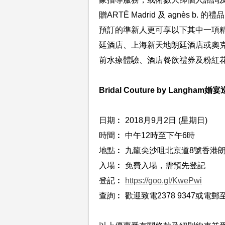
贈ARTĒ Madrid 及 agnès
預訂的準新人更可享以下其中一項
廷酒店、上海新天地朗廷酒店或奧
前水療體驗、酒店餐飲禮券及粉紅花
Bridal Couture by Langham婚
日期︰ 2018月9月2日 (星期日)
時間︰ 中午12時至下午6時
地點︰ 九龍尖沙咀北京道8號香港
入場︰ 免費入場，需預先登記
登記︰
https://goo.gl/KwePwi
查詢︰ 歡迎致電2378 9347或電郵至tlhk