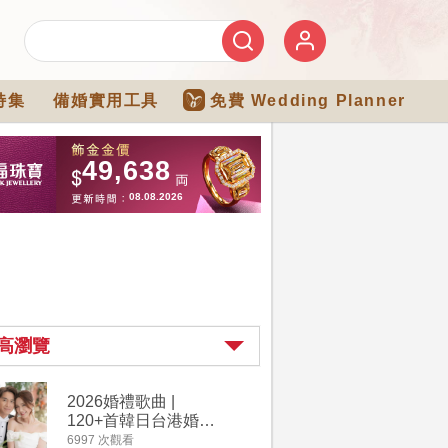
特集
備婚實用工具
免費 Wedding Planner
高瀏覽
2026婚禮歌曲 |
【202
120+首韓日台港婚禮
介】婚嫁
必備結婚歌曲清單 |
惠 | 1
6997 次觀看
4182 次觀