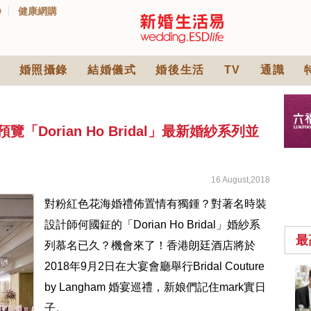
D
健康網購
婚照攝錄
結婚儀式
婚後生活
TV
通識
Dorian Ho Bridal」最新婚紗系列並
16 August,2018
對粉紅色花海婚禮佈置情有獨鍾？對著名時裝
設計師何國鉦的「Dorian Ho Bridal」婚紗系
最
列慕名已久？機會來了！香港朗廷酒店將於
2018年9月2日在大宴會廳舉行Bridal Couture
中式婚禮敬茶吉利說
by Langham 婚宴巡禮，新娘們記住mark實日
話 | 70+句兄弟姊妹團
必備結婚祝福金句 |
2570 次觀看
子。