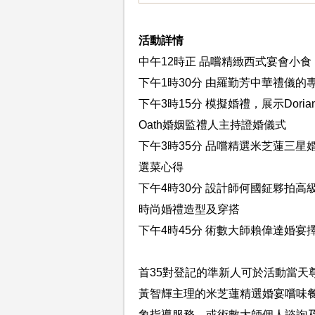
活動詳情
中午12時正 品嚐精緻西式宴會小食
下午1時30分 由羅勤芳中華禮儀
下午3時15分 模擬婚禮，展示Dorian 
Oath婚姻監禮人主持證婚儀式
下午3時35分 品嚐精選米芝蓮三
選菜心得
下午4時30分 設計師何國鉦夥拍高級珠寶A
時尚婚禮造型及穿搭
下午4時45分 術數大師賴偉達婚宴
首35對登記的準新人可於活動當天
黃智輝主理的米芝蓮精選婚宴嚐味餐
象指導服務，或術數大師個人諮詢