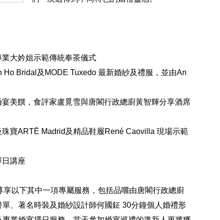
的專業大妗姐示範傳統奉茶儀式
Ho Bridal及MODE Tuxedo 最新婚紗及禮服，並由An
星婚宴美饌，食評家盧覓雪與唐閣行政總廚黃智輝分享酒席
RTĒ Madrid及精品鞋履René Caovilla 現場示範
擇日講座
尊享以下其中一項專屬服務，包括品嚐由唐閣行政總廚
單、著名時裝及婚紗設計師何國鉦 30分鐘個人婚禮形
及專業婚宴擇日服務。當天參加婚宴巡禮的準新人更將獲