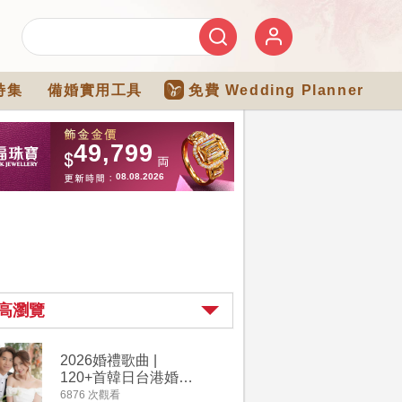
特集
備婚實用工具
免費 Wedding Planner
高瀏覽
2026婚禮歌曲 |
過大禮詳
120+首韓日台港婚禮
｜過大禮
必備結婚歌曲清單 |
用品chec
6876 次觀看
4264 次觀