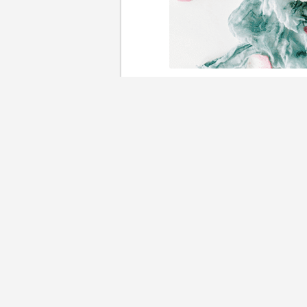
婚禮籌備瑣碎又繁雜，場地、
具，新人都可以輕鬆DIY，就
網上工具，包括人氣《
結婚及婚
算管理、商戶智能配對到賓客名
喜帖、創作Wedding log
屬婚禮主題！每個工具都實用
更多精彩內容：
HOT！最新婚