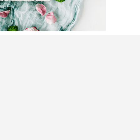
賓客、預算樣樣都要親力親為？其實只要用啱工
能慳時間又慳錢！編輯特別推介6個超實用免費婚禮
禮籌備工具 WeVow
》App，由婚禮倒數日程、預
單統籌，全都一App搞掂！此外，亦有輕鬆設計
o、整理物資表、修圖排版，甚至靈感滿滿地打造你的專
又易上手，立即收藏起來！
禮潮流
閱讀全文