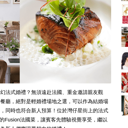
A-1 Bakery、天仁茗
茶、ROYCE'、Paul
中式婚禮敬茶吉利說
Lafayet、agnès b.
話 | 70+句兄弟姊妹團
必備結婚祝福金句 |
2664 次觀看
新娘出門、斟茶、戴
金器時金句
奢華婚宴場地 2026｜
5大全港最奢華婚宴場
地推介！四季酒店、
2048 次觀看
瑰麗酒店、麗晶酒
店、Cloud 39、合和
結婚禮物送咩好 |
酒店 打造夢幻氣派婚
2026年閨蜜新婚禮物
禮
推薦 | 8大貼心結婚送
1790 次觀看
禮靈感
Bridal Shower 7大籌
備指南Q&A丨婚前派
對主題活動、場地佈
1581 次觀看
夢幻法式婚禮？無須遠赴法國、重金邀請親友觀
置構思丨Bridal
Shower打卡姊妹裝靈
2026室內Pre-
場餐廳，絕對是輕婚禮場地之選，可以作為結婚場
感＋特色場地推介
wedding邊間好？9間
馨，同時也符合新人預算！位於灣仔星街上的法式
香港婚紗攝影Studio
1559 次觀看
推介| 婚紗相格調及價
特色的Fusion法國菜，讓賓客先體驗視覺享受，繼以
錢