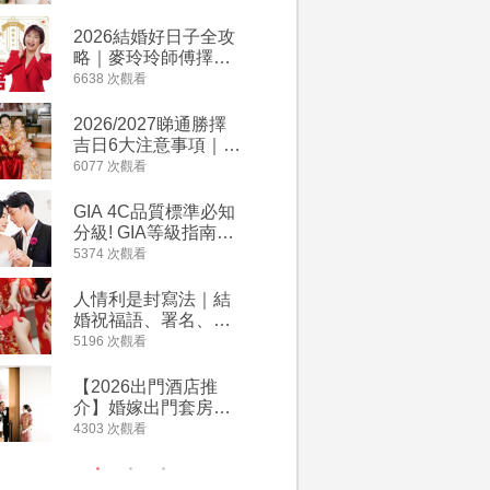
附歌曲連結、持續更
萬有利是
新
忌及吉祥
2026結婚好日子全攻
婚宴場地2
略｜麥玲玲師傅擇宜
15大酒
嫁娶結婚吉日｜一覽
廳婚禮場
6638 次觀看
4127 次觀
2026丙午馬年運程！
婚宴價錢
專業擇日結婚+避開沖
2026/2027睇通勝擇
回禮小禮
煞生肖指南
吉日6大注意事項｜自
宴/婚禮
行擇日攻略！宜嫁娶
意推介｜
6077 次觀看
4117 次觀
結婚吉日、擇日禁
到的客製
忌、相沖生肖一覽
姊妹禮物
GIA 4C品質標準必知
人情公價2
新）
分級! GIA等級指南如
結婚人情
何助你在婚前成為鑽
爐！十大
5374 次觀看
3835 次觀
石達人
額一覽｜
是封寫法
人情利是封寫法｜結
【姊妹裙
婚祝福語、署名、格
新娘大讚
式寫法教學｜中英文
裙店 度身訂造效果好
5196 次觀看
3726 次觀
版結婚賀詞一覽
過淘寶
【2026出門酒店推
禮金公價
介】婚嫁出門套房優
中位數最
惠 | 13間酒店出門套
文了解男
4303 次觀看
3380 次觀
餐及價錢
金與女家
額