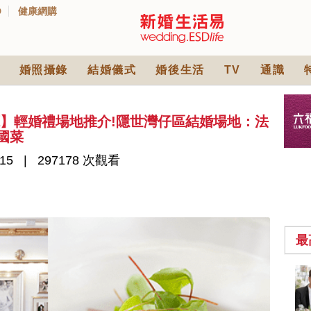
D
健康網購
婚照攝錄
結婚儀式
婚後生活
TV
通識
包場餐廳】輕婚禮場地推介!隱世灣仔區結婚場地：法
法國菜
15
297178 次觀看
最
2026人氣結婚餅卡禮
券一覽｜最新嫁喜餅
卡優惠折扣！奇華、
2842 次觀看