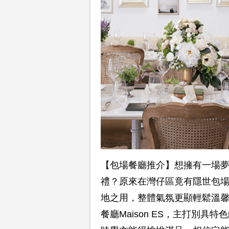
【包場餐廳推介】想擁有一場
禮？原來在灣仔區竟有隱世包
地之用，整體氣氛更顯輕鬆溫
餐廳Maison ES，主打別具