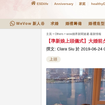
ESD
life
Anniversary
家庭
healthy
WeVow 新人谷
求婚
婚禮籌備
婚禮造型
主頁
>
Others
>
wow婚界新聞速遞-最新情報
【準新娘上頭儀式】大婚前
撰文: Clara Siu 於 2019-06-24 
上頭