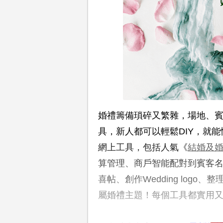
婚禮籌備瑣碎又繁雜，場地、
具，新人都可以輕鬆DIY，就
網上工具，包括人氣《
結婚及婚
算管理、商戶智能配對到賓客名
喜帖、創作Wedding log
屬婚禮主題！每個工具都實用