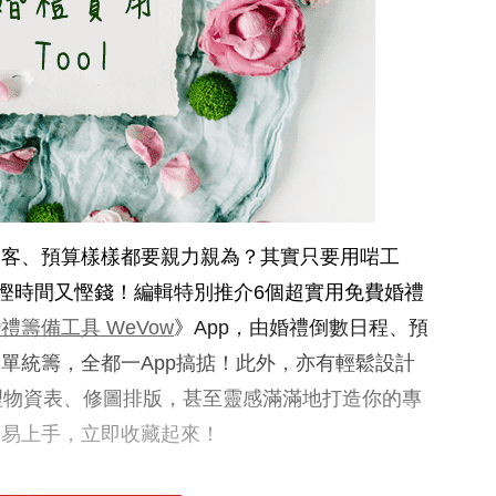
賓客、預算樣樣都要親力親為？其實只要用啱工
能慳時間又慳錢！編輯特別推介6個超實用免費婚禮
禮籌備工具 WeVow
》App，由婚禮倒數日程、預
單統籌，全都一App搞掂！此外，亦有輕鬆設計
o、整理物資表、修圖排版，甚至靈感滿滿地打造你的專
又易上手，立即收藏起來！