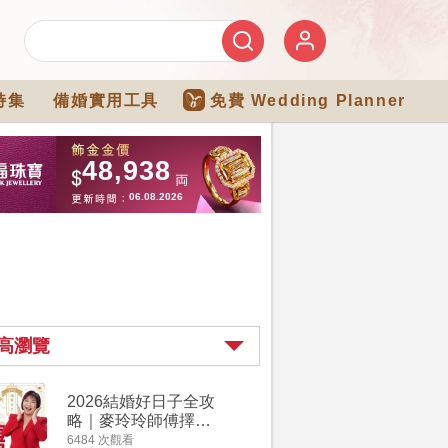
特集
備婚實用工具
免費 Wedding Planner
高瀏覽
2026結婚好日子全攻
婚宴場地2
略｜麥玲玲師傅擇宜
15大酒
嫁娶結婚吉日｜一覽
廳婚禮場
6484 次觀看
4274 次觀