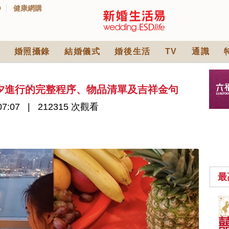
D
健康網購
婚照攝錄
結婚儀式
婚後生活
TV
通識
夕進行的完整程序、物品清單及吉祥金句
07:07
212315 次觀看
最
中式婚禮敬茶吉利說
話 | 70+句兄弟姊妹團
必備結婚祝福金句 |
2565 次觀看