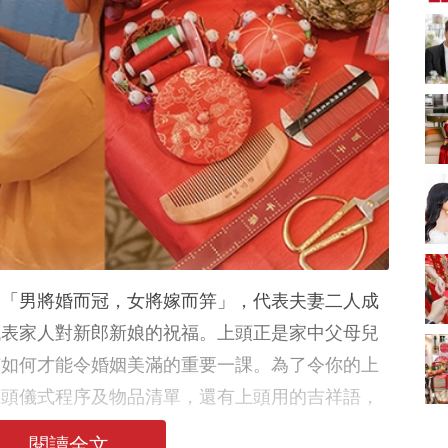
新娘出門、斟茶、戴
金器時金句
奢華婚宴場地 2026｜
5大全港最奢華婚宴場
地推介！四季酒店、
2312 次觀看
瑰麗酒店、麗晶酒
店、Cloud 39、合和
2026人氣結婚餅卡禮
酒店 打造夢幻氣派婚
券一覽｜最新嫁喜餅
禮
卡優惠折扣！奇華、
2312 次觀看
A-1 Bakery、天仁茗
茶、ROYCE'、Paul
過大禮套裝｜2026年
Lafayet、agnès b.
過大禮專門店至抵套
裝清單｜鮑魚花膠海
1764 次觀看
味籃價錢最平$1,988
起
2026室內Pre-
wedding邊間好？9間
，「男將婚而冠，女將嫁而笄」，代表夫妻二人成
香港婚紗攝影Studio
1721 次觀看
推介| 婚紗相格調及價
代表家人對新郎新娘的祝福。上頭正是家中父母兒
錢
結婚禮物送咩好 |
該如何才能令婚姻美滿的重要一課。為了令你的上
2026年閨蜜新婚禮物
推薦 | 8大貼心結婚送
1541 次觀看
上頭儀式程序及物品清單，還有上頭用的吉祥語，
禮靈感
閱讀全文