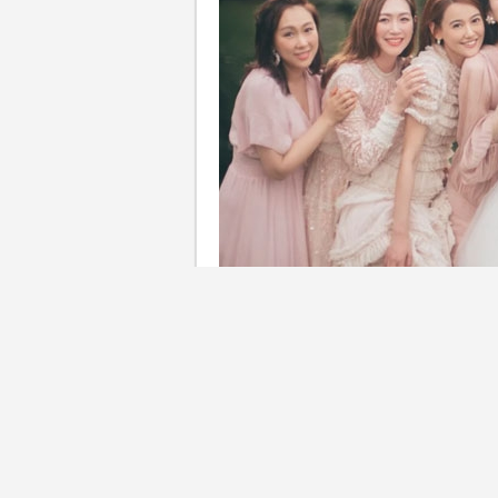
【如何挑選合適的姊妹裙？】
姊妹裙的設計更要考慮身形修
裙，剪裁方面都有不同的重點
風格？以下就介紹 9 種常見