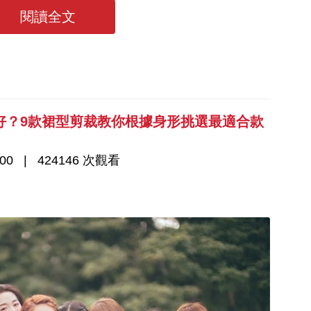
禮潮流
閱讀全文
好？9款裙型剪裁教你根據身形挑選最適合款
00
424146 次觀看