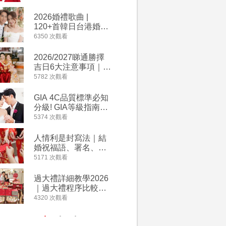
2026丙午馬年運程！
婚宴價錢
專業擇日結婚+避開沖
2026婚禮歌曲 |
【202
煞生肖指南
120+首韓日台港婚禮
介】婚嫁
必備結婚歌曲清單 |
惠 | 1
6350 次觀看
4064 次觀
附歌曲連結、持續更
餐及價錢
新
2026/2027睇通勝擇
回禮小禮
吉日6大注意事項｜自
宴/婚禮
行擇日攻略！宜嫁娶
意推介｜
5782 次觀看
4014 次觀
結婚吉日、擇日禁
到的客製
忌、相沖生肖一覽
姊妹禮物
GIA 4C品質標準必知
人情公價2
新）
分級! GIA等級指南如
結婚人情
何助你在婚前成為鑽
爐！十大
5374 次觀看
3937 次觀
石達人
額一覽｜
是封寫法
人情利是封寫法｜結
【姊妹裙
婚祝福語、署名、格
新娘大讚
式寫法教學｜中英文
裙店 度身訂造效果好
5171 次觀看
3746 次觀
版結婚賀詞一覽
過淘寶
過大禮詳細教學2026
禮金公價
｜過大禮程序比較、
中位數最
用品checklist、包羅
文了解男
4320 次觀看
3607 次觀
萬有利是｜過大禮禁
金與女家
忌及吉祥說話
額