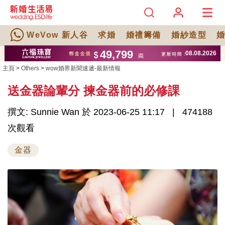
WeVow 新人谷
求婚
婚禮籌備
婚紗造型
主頁
>
Others
>
wow婚界新聞速遞-最新情報
送金器論輩分 揀金器前的必修課
撰文: Sunnie Wan 於 2023-06-25 11:17
474188
次觀看
金器