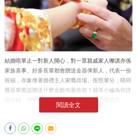
結婚唔單止一對新人開心，對一眾親戚家人嚟講亦係
家族喜事。好多長輩都會贈送金器俾新人，代表一份
祝福，亦象徵著婚禮主人家嘅排場。按照輩分，唔同
嘅長輩應該贈送什麼金飾先最恰當？就等小編為你詳
盡介紹，仲會講解埋佩戴金器時需要注意嘅地方。
閱讀全文