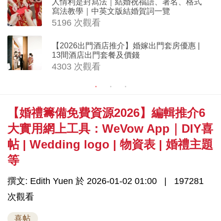
人情利是封寫法｜結婚祝福語、署名、格式
寫法教學｜中英文版結婚賀詞一覽
5196 次觀看
【2026出門酒店推介】婚嫁出門套房優惠 |
13間酒店出門套餐及價錢
4303 次觀看
【婚禮籌備免費資源2026】編輯推介6
大實用網上工具：WeVow App｜DIY喜
帖 | Wedding logo | 物資表 | 婚禮主題
等
撰文: Edith Yuen 於 2026-01-02 01:00
197281
次觀看
喜帖