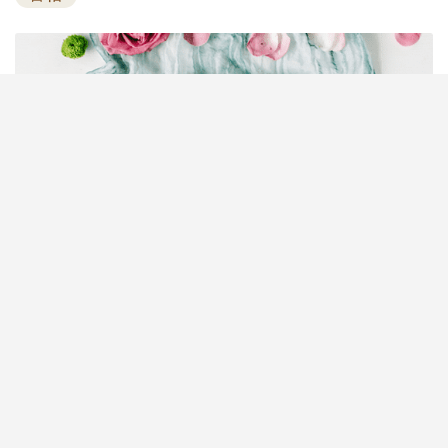
婚禮籌備瑣碎又繁雜，場地、賓客、預算樣樣都要親
力親為？其實只要用啱工具，新人都可以輕鬆DIY，
就能慳時間又慳錢！編輯特別推介6個超實用免費婚
禮網上工具，包括人氣《
結婚及婚禮籌備工具