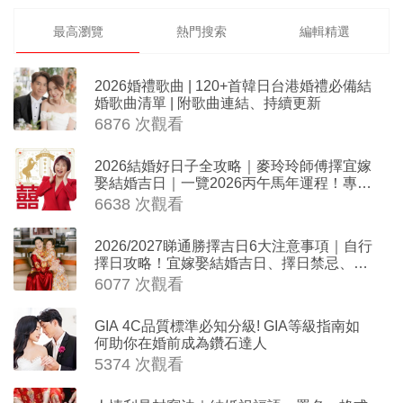
最高瀏覽
熱門搜索
編輯精選
2026婚禮歌曲 | 120+首韓日台港婚禮必備結
婚歌曲清單 | 附歌曲連結、持續更新
6876 次觀看
2026結婚好日子全攻略｜麥玲玲師傅擇宜嫁
娶結婚吉日｜一覽2026丙午馬年運程！專業
擇日結婚+避開沖煞生肖指南
6638 次觀看
2026/2027睇通勝擇吉日6大注意事項｜自行
擇日攻略！宜嫁娶結婚吉日、擇日禁忌、相
沖生肖一覽
6077 次觀看
GIA 4C品質標準必知分級! GIA等級指南如
何助你在婚前成為鑽石達人
5374 次觀看