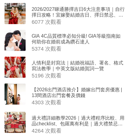
2026/2027睇通勝擇吉日6大注意事項｜自行
擇日攻略！宜嫁娶結婚吉日、擇日禁忌、相
沖生肖一覽
6077 次觀看
GIA 4C品質標準必知分級! GIA等級指南如
何助你在婚前成為鑽石達人
5374 次觀看
人情利是封寫法｜結婚祝福語、署名、格式
寫法教學｜中英文版結婚賀詞一覽
5196 次觀看
【2026出門酒店推介】婚嫁出門套房優惠 |
13間酒店出門套餐及價錢
4303 次觀看
過大禮詳細教學2026｜過大禮程序比較、用
品checklist、包羅萬有利是｜過大禮禁忌及
吉祥說話
4264 次觀看