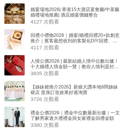
婚宴場地2026| 香港15大酒店宴會廳/中菜廳
婚禮場地推薦| 酒店婚宴價錢整合
4127 次觀看
回禮小禮物2026｜婚宴/婚禮回禮20+款創意
推介｜賓客最想收到的客製化DIY回禮、姊
妹禮物（持續更新）
4117 次觀看
人情公價2026 | 最新結婚人情中位數出爐！
十大婚禮人情金額一覽｜教你人情利是封寫
法
3835 次觀看
【姊妹裙推介2026】新娘大讚本地6間姊妹
裙店 度身訂造效果好過淘寶
3726 次觀看
禮金公價2026｜禮金中位數最新出爐｜一文
了解男家過大禮禮金與女家禮金回禮金額
3380 次觀看