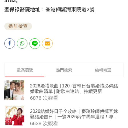
3783。
聖保祿醫院地址：香港銅鑼灣東院道2號
婚前檢查
最高瀏覽
熱門搜索
編輯精選
2026婚禮歌曲 | 120+首韓日台港婚禮必備結
婚歌曲清單 | 附歌曲連結、持續更新
6876 次觀看
2026結婚好日子全攻略｜麥玲玲師傅擇宜嫁
娶結婚吉日｜一覽2026丙午馬年運程！專業
擇日結婚+避開沖煞生肖指南
6638 次觀看