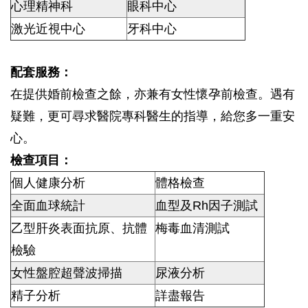
心理精神科
眼科中心
激光近視中心
牙科中心
配套服務：
在提供婚前檢查之餘，亦兼有女性懷孕前檢查。遇有
疑難，更可尋求醫院專科醫生的指導，給您多一重安
心。
檢查項目：
個人健康分析
體格檢查
全面血球統計
血型及Rh因子測試
乙型肝炎表面抗原、抗體
梅毒血清測試
檢驗
女性盤腔超聲波掃描
尿液分析
精子分析
詳盡報告