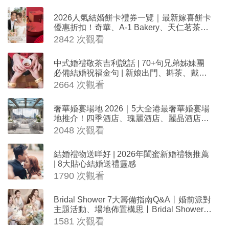
2026人氣結婚餅卡禮券一覽｜最新嫁喜餅卡
優惠折扣！奇華、A-1 Bakery、天仁茗茶、
ROYCE'、Paul Lafayet、agnès b.
2842 次觀看
中式婚禮敬茶吉利說話 | 70+句兄弟姊妹團
必備結婚祝福金句 | 新娘出門、斟茶、戴金
器時金句
2664 次觀看
奢華婚宴場地 2026｜5大全港最奢華婚宴場
地推介！四季酒店、瑰麗酒店、麗晶酒店、
Cloud 39、合和酒店 打造夢幻氣派婚禮
2048 次觀看
結婚禮物送咩好 | 2026年閨蜜新婚禮物推薦
| 8大貼心結婚送禮靈感
1790 次觀看
Bridal Shower 7大籌備指南Q&A丨婚前派對
主題活動、場地佈置構思丨Bridal Shower打
卡姊妹裝靈感＋特色場地推介
1581 次觀看