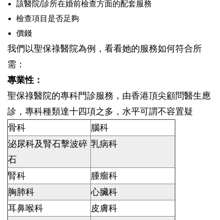
該醫院/診所在婚前檢查方面的配套服務
檢查項目是否足夠
價錢
我們以聖保祿醫院為例，看看她的服務如何符合所
需：
專業性：
聖保祿醫院的專科門診服務，由香港頂尖顧問醫生應
診，專科種類達十四項之多，水平可謂不容置疑
骨科
腦科
泌尿科及腎石擊波碎
乳病科
石
腎科
腫瘤科
胸肺科
心臟科
耳鼻喉科
皮膚科