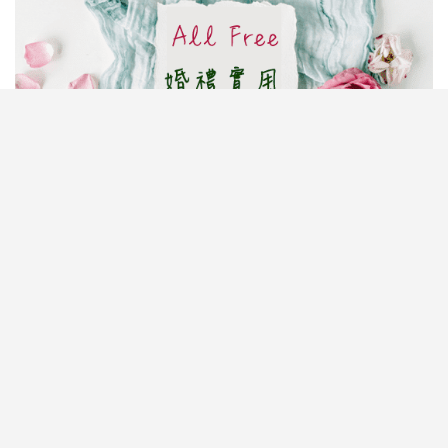
婚禮籌備瑣碎又繁雜，場地、賓客、預算樣樣都要親
力親為？其實只要用啱工具，新人都可以輕鬆DIY，
就能慳時間又慳錢！編輯特別推介6個超實用免費婚
禮網上工具，包括人氣《
結婚及婚禮籌備工具
WeVow
》App，由婚禮倒數日程、預算管理、商戶智
能配對到賓客名單統籌，全都一App搞掂！此外，亦