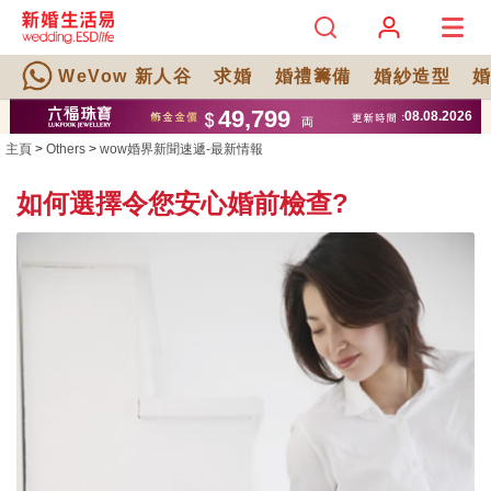
WeVow 新人谷
求婚
婚禮籌備
婚紗造型
主頁
>
Others
>
wow婚界新聞速遞-最新情報
如何選擇令您安心婚前檢查?