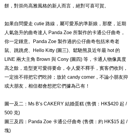
餅，對崇尚高雅風格的新人而言，絕對可喜可賀。
如果自問愛走 cutie 路線，屬可愛系的準新娘，那麼，近期
人氣急升的曲奇達人 Panda Zoe 所製作的卡通公仔曲奇，
你一定鍾意。Panda Zoe 製作過的公仔曲奇包括米奇老
鼠、跳跳虎、Hello Kitty (圖三)、鬆馳熊及近年最 hot 的
LINE 兩大主角 Brown 與 Cony (圖四) 等，卡通人物像真度
高之餘，造型更可愛得要命，令人愛不釋手，賓客們收到，
一定捨不得把它們吃掉；放於 candy corner，不論小朋友抑
或大朋友，相信都會想把它們據為己有！
圖一及二：Ms B’s CAKERY 結婚蛋糕 (售價：HK$420 起 /
500 克)
圖三及四：Panda Zoe 卡通公仔曲奇 (售價：約 HK$15 起 /
塊)