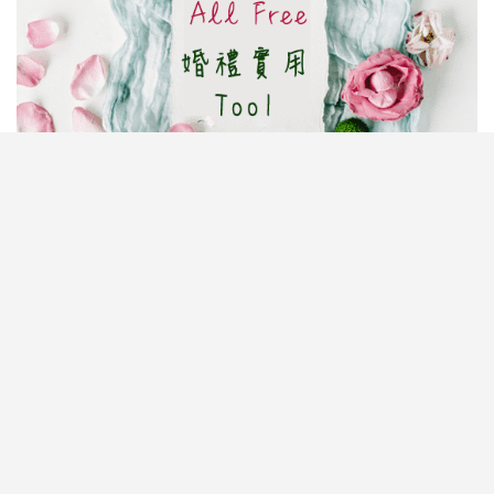
婚禮籌備瑣碎又繁雜，場地、賓客、預算樣樣都要親
力親為？其實只要用啱工具，新人都可以輕鬆DIY，
就能慳時間又慳錢！編輯特別推介6個超實用免費婚
禮網上工具，包括人氣《
結婚及婚禮籌備工具
WeVow
》App，由婚禮倒數日程、預算管理、商戶智
能配對到賓客名單統籌，全都一App搞掂！此外，亦
有輕鬆設計喜帖、創作Wedding logo、整理物資表、