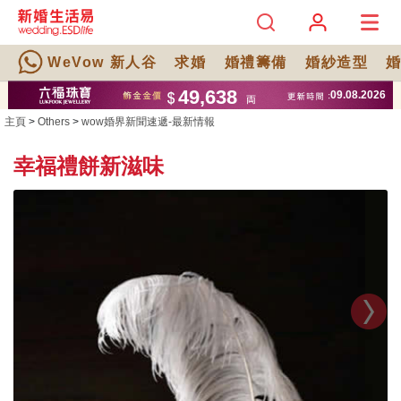
WeVow 新人谷
求婚
婚禮籌備
婚紗造型
主頁
>
Others
>
wow婚界新聞速遞-最新情報
幸福禮餅新滋味