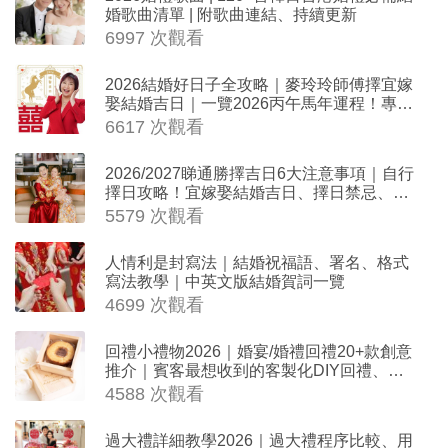
婚歌曲清單 | 附歌曲連結、持續更新
6997 次觀看
2026結婚好日子全攻略｜麥玲玲師傅擇宜嫁
娶結婚吉日｜一覽2026丙午馬年運程！專業
擇日結婚+避開沖煞生肖指南
6617 次觀看
2026/2027睇通勝擇吉日6大注意事項｜自行
擇日攻略！宜嫁娶結婚吉日、擇日禁忌、相
沖生肖一覽
5579 次觀看
人情利是封寫法｜結婚祝福語、署名、格式
寫法教學｜中英文版結婚賀詞一覽
4699 次觀看
回禮小禮物2026｜婚宴/婚禮回禮20+款創意
推介｜賓客最想收到的客製化DIY回禮、姊
妹禮物（持續更新）
4588 次觀看
過大禮詳細教學2026｜過大禮程序比較、用