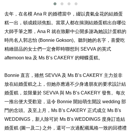
去年，在名模 Ana R 的婚禮當中，綴以貴氣金花的結婚蛋
糕一出，頓成鏡頭焦點。當眾人都在揣測結婚蛋糕出自哪位
大師手筆之際，Ana R 就在致辭中公開多謝為她設計蛋糕的
時尚名人郭志怡 (Bonnie Gokson)。聽到她的名字，喜愛吃
精緻甜品的女士們一定會即時聯想到 SEVVA 的英式
afternoon tea 及 Ms B’s CAKERY 的蝴蝶蛋糕。
Bonnie 直言，雖然 SEVVA 及 Ms B’s CAKERY 主力並非
放在結婚蛋糕之上，但她亦應過不少身邊朋友的要求設計結
婚蛋糕，並限量於 SEVVA 與 Ms B’s CAKERY 發售。每次
一推出便大受歡迎，這令 Bonnie 開始萌生開設 wedding 部
門的念頭。及至上月，Ms B’s CAKERY 正式成立 Ms B's
WEDDINGS，新人除可於 Ms B's WEDDINGS 度身訂造結
婚蛋糕 (圖一及二) 之外，還可一次過配襯風格一致的回禮禮