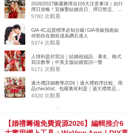
2026/2027睇通勝擇吉日6大注意事項｜自行
擇日攻略！宜嫁娶結婚吉日、擇日禁忌、相
沖生肖一覽
5782 次觀看
GIA 4C品質標準必知分級! GIA等級指南如
何助你在婚前成為鑽石達人
5374 次觀看
人情利是封寫法｜結婚祝福語、署名、格式
寫法教學｜中英文版結婚賀詞一覽
5171 次觀看
過大禮詳細教學2026｜過大禮程序比較、用
品checklist、包羅萬有利是｜過大禮禁忌及
吉祥說話
4320 次觀看
【婚禮籌備免費資源2026】編輯推介6
大實用網上工具：WeVow App｜DIY喜