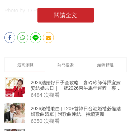
Photo by_D Park Photography
閱讀全文
最高瀏覽
熱門搜索
編輯精選
2026結婚好日子全攻略｜麥玲玲師傅擇宜嫁
娶結婚吉日｜一覽2026丙午馬年運程！專業
擇日結婚+避開沖煞生肖指南
6484 次觀看
2026婚禮歌曲 | 120+首韓日台港婚禮必備結
婚歌曲清單 | 附歌曲連結、持續更新
6350 次觀看