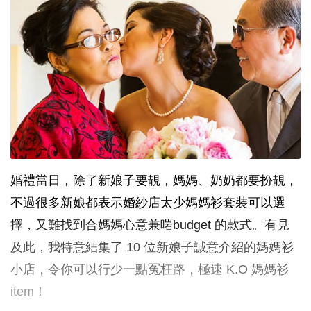
婚禮當日，除了新娘子要靚，媽媽、奶奶都要扮靚，
不過很多新娘都表示婚紗店太少媽媽衫套裝可以選
擇，又難找到合媽媽心意兼啱budget 的款式。有見
及此，我特意結集了 10 位新娘子誠意介紹的媽媽衫
小店，令你可以行少一點冤枉路，極速 K.O 媽媽衫
item！