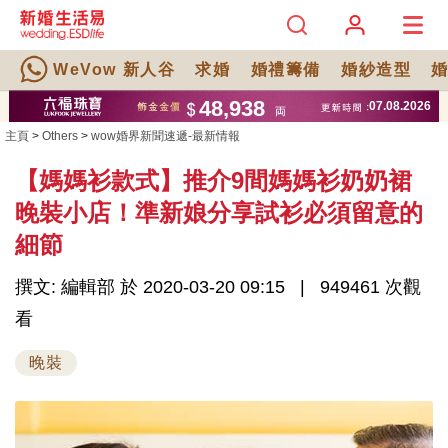
WeVow 新人谷
求婚
婚禮籌備
婚紗造型
主頁
>
Others
>
wow婚界新聞速遞-最新情報
【媽媽衫款式】推介9間媽媽衫奶奶裙
晚裝小店！準新娘分享試衫必須留意的
細節
撰文: 編輯部 於 2020-03-20 09:15
949461 次觀
看
晚裝