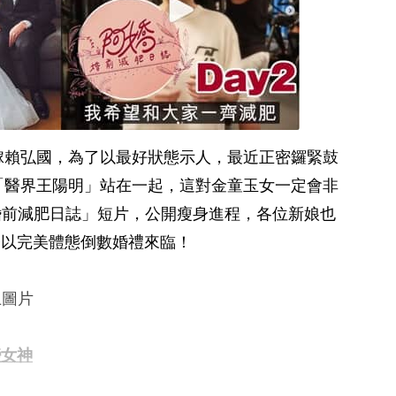
下嫁賴弘國，為了以最好狀態示人，最近正密鑼緊鼓
日和「醫界王陽明」站在一起，這對金童玉女一定會非
婚前減肥日誌」短片，公開瘦身進程，各位新娘也
齊以完美體態倒數婚禮來臨！
上圖片
變女神