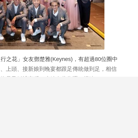
「銀行之花」女友鄧楚雅(Keynes)，有超過80位圈中
禮、上頭、接新娘到晚宴都跟足傳統做到足，相信
禮物品及婚禮商戶，小編在此為逐一揭曉！
閱讀全文