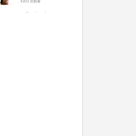
惠 | 13間酒店出門套
文了解男
4303 次觀看
3380 次觀
餐及價錢
金與女家
額