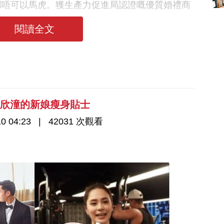
香港婚紗攝影Studio
1559 次觀看
枱花都唔可以馬虎。獲生產力促進局認證嘅優質婚禮商
推介| 婚紗相格調及價
ips，整靚婚場好easy！
錢
閱讀全文
鍾欣潼的新娘瘦身貼士
0 04:23
42031 次觀看