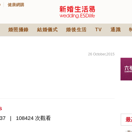
D
健康網購
婚照攝錄
結婚儀式
婚後生活
TV
通識
26 October,2015
s
37
108424 次觀看
最