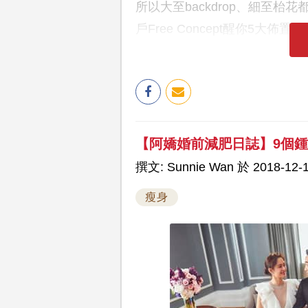
所以大至backdrop、細至
戶Free Concept醒你5大佈置T
【阿嬌婚前減肥日誌】9個
撰文: Sunnie Wan 於 2018-12-1
瘦身