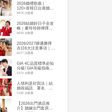
2026婚禮歌曲 |
過大禮詳
120+首韓日台港婚禮
｜過大禮
必備結婚歌曲清單 |
用品chec
6876 次觀看
4264 次觀
附歌曲連結、持續更
萬有利是
新
忌及吉祥
2026結婚好日子全攻
婚宴場地2
略｜麥玲玲師傅擇宜
15大酒
嫁娶結婚吉日｜一覽
廳婚禮場
6638 次觀看
4127 次觀
2026丙午馬年運程！
婚宴價錢
專業擇日結婚+避開沖
2026/2027睇通勝擇
回禮小禮
煞生肖指南
吉日6大注意事項｜自
宴/婚禮
行擇日攻略！宜嫁娶
意推介｜
6077 次觀看
4117 次觀
結婚吉日、擇日禁
到的客製
忌、相沖生肖一覽
姊妹禮物
GIA 4C品質標準必知
人情公價2
新）
分級! GIA等級指南如
結婚人情
何助你在婚前成為鑽
爐！十大
5374 次觀看
3835 次觀
石達人
額一覽｜
是封寫法
人情利是封寫法｜結
【姊妹裙
婚祝福語、署名、格
新娘大讚
式寫法教學｜中英文
裙店 度身訂造效果好
5196 次觀看
3726 次觀
版結婚賀詞一覽
過淘寶
【2026出門酒店推
禮金公價
介】婚嫁出門套房優
中位數最