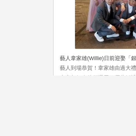
藝人韋家雄(Willie)日前迎娶
藝人到場恭賀！韋家雄由過大
大家都好奇他們選用了哪些婚
[按箭咀瀏覽下一頁]