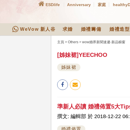
ESD
life
Anniversary
家庭
healthy
WeVow 新人谷
求婚
婚禮籌備
婚禮造型
主頁
>
Others
>
wow婚界新聞速遞-新品櫥窗
[姊妹裙]YEECHOO
姊妹裙
準新人必讀 婚禮佈置5大Tip
撰文: 編輯部 於 2018-12-22 06:
婚禮佈置