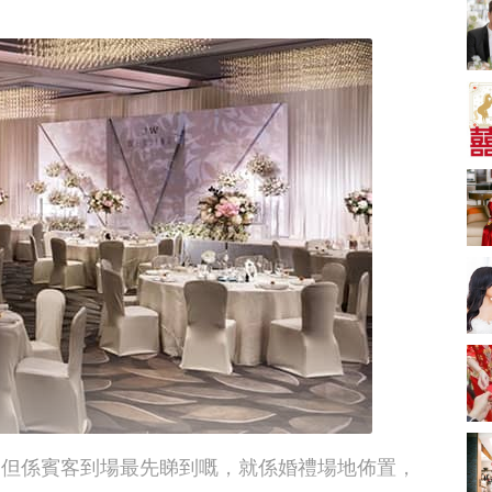
2026人氣結婚餅卡禮
券一覽｜最新嫁喜餅
卡優惠折扣！奇華、
2842 次觀看
A-1 Bakery、天仁茗
茶、ROYCE'、Paul
中式婚禮敬茶吉利說
Lafayet、agnès b.
話 | 70+句兄弟姊妹團
必備結婚祝福金句 |
2664 次觀看
新娘出門、斟茶、戴
金器時金句
奢華婚宴場地 2026｜
5大全港最奢華婚宴場
地推介！四季酒店、
2048 次觀看
瑰麗酒店、麗晶酒
店、Cloud 39、合和
結婚禮物送咩好 |
酒店 打造夢幻氣派婚
2026年閨蜜新婚禮物
禮
推薦 | 8大貼心結婚送
1790 次觀看
禮靈感
Bridal Shower 7大籌
備指南Q&A丨婚前派
對主題活動、場地佈
1581 次觀看
置構思丨Bridal
Shower打卡姊妹裝靈
2026室內Pre-
，但係賓客到場最先睇到嘅，就係婚禮場地佈置，
感＋特色場地推介
wedding邊間好？9間