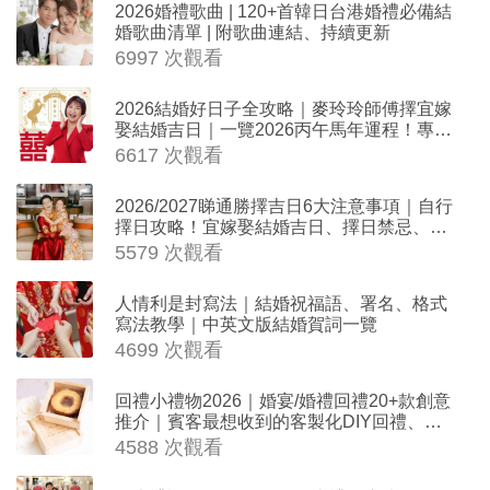
2026婚禮歌曲 | 120+首韓日台港婚禮必備結
婚歌曲清單 | 附歌曲連結、持續更新
6997 次觀看
2026結婚好日子全攻略｜麥玲玲師傅擇宜嫁
娶結婚吉日｜一覽2026丙午馬年運程！專業
擇日結婚+避開沖煞生肖指南
6617 次觀看
2026/2027睇通勝擇吉日6大注意事項｜自行
擇日攻略！宜嫁娶結婚吉日、擇日禁忌、相
沖生肖一覽
5579 次觀看
人情利是封寫法｜結婚祝福語、署名、格式
寫法教學｜中英文版結婚賀詞一覽
4699 次觀看
回禮小禮物2026｜婚宴/婚禮回禮20+款創意
推介｜賓客最想收到的客製化DIY回禮、姊
妹禮物（持續更新）
4588 次觀看