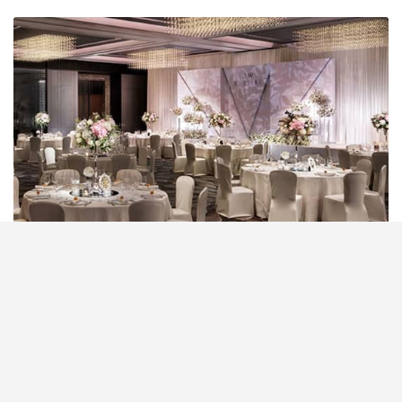
一場婚禮，男女主角固然重要，但係賓客到場最先睇
到嘅，就係婚禮場地佈置，所以大至backdrop、細至
枱花都唔可以馬虎。獲生產力促進局認證嘅優質婚禮
商戶Free Concept醒你5大佈置Tips，整靚婚場好