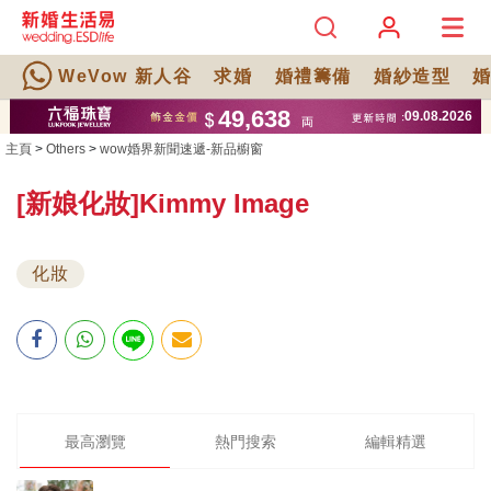
WeVow 新人谷
求婚
婚禮籌備
婚紗造型
主頁
>
Others
>
wow婚界新聞速遞-新品櫥窗
[新娘化妝]Kimmy Image
化妝
最高瀏覽
熱門搜索
編輯精選