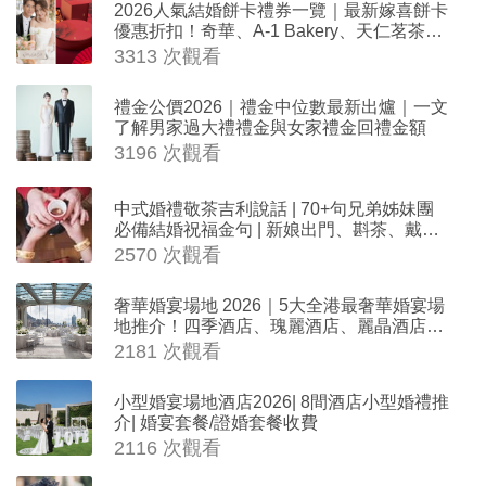
2026人氣結婚餅卡禮券一覽｜最新嫁喜餅卡
優惠折扣！奇華、A-1 Bakery、天仁茗茶、
ROYCE'、Paul Lafayet、agnès b.
3313 次觀看
禮金公價2026｜禮金中位數最新出爐｜一文
了解男家過大禮禮金與女家禮金回禮金額
3196 次觀看
中式婚禮敬茶吉利說話 | 70+句兄弟姊妹團
必備結婚祝福金句 | 新娘出門、斟茶、戴金
器時金句
2570 次觀看
奢華婚宴場地 2026｜5大全港最奢華婚宴場
地推介！四季酒店、瑰麗酒店、麗晶酒店、
Cloud 39、合和酒店 打造夢幻氣派婚禮
2181 次觀看
小型婚宴場地酒店2026| 8間酒店小型婚禮推
介| 婚宴套餐/證婚套餐收費
2116 次觀看