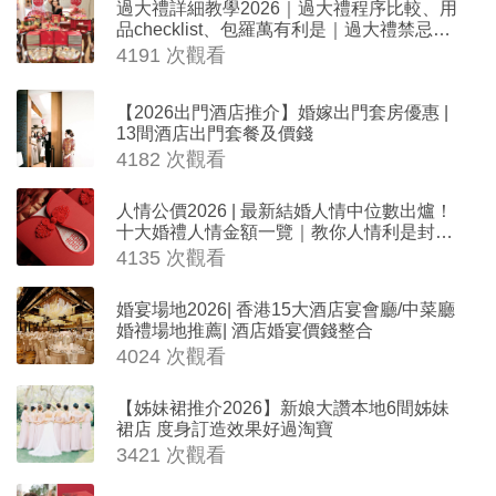
過大禮詳細教學2026｜過大禮程序比較、用
品checklist、包羅萬有利是｜過大禮禁忌及
吉祥說話
4191 次觀看
【2026出門酒店推介】婚嫁出門套房優惠 |
13間酒店出門套餐及價錢
4182 次觀看
人情公價2026 | 最新結婚人情中位數出爐！
十大婚禮人情金額一覽｜教你人情利是封寫
法
4135 次觀看
婚宴場地2026| 香港15大酒店宴會廳/中菜廳
婚禮場地推薦| 酒店婚宴價錢整合
4024 次觀看
【姊妹裙推介2026】新娘大讚本地6間姊妹
裙店 度身訂造效果好過淘寶
3421 次觀看