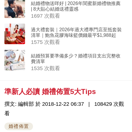
結婚禮物送咩好 | 2026年閨蜜新婚禮物推薦
| 8大貼心結婚送禮靈感
1697 次觀看
過大禮套裝｜2026年過大禮專門店至抵套裝
清單｜鮑魚花膠海味籃價錢最平$1,988起
1575 次觀看
結婚預算要準備多少？婚禮項目支出完整收
費清單
1535 次觀看
準新人必讀 婚禮佈置5大Tips
撰文: 編輯部 於 2018-12-22 06:37
108429 次觀
看
婚禮佈置