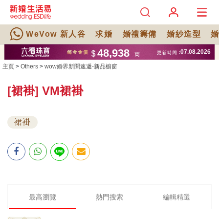
WeVow 新人谷
求婚
婚禮籌備
婚紗造型
主頁
>
Others
>
wow婚界新聞速遞-新品櫥窗
[裙褂] VM裙褂
裙褂
最高瀏覽
熱門搜索
編輯精選