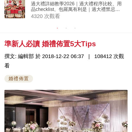
過大禮詳細教學2026｜過大禮程序比較、用
品checklist、包羅萬有利是｜過大禮禁忌及
吉祥說話
4320 次觀看
準新人必讀 婚禮佈置5大Tips
撰文: 編輯部 於 2018-12-22 06:37
108412 次觀
看
婚禮佈置