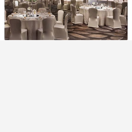
一場婚禮，男女主角固然重要，但係賓客到場最先睇
到嘅，就係婚禮場地佈置，所以大至backdrop、細至
枱花都唔可以馬虎。獲生產力促進局認證嘅優質婚禮
商戶Free Concept醒你5大佈置Tips，整靚婚場好
easy！
閱讀全文