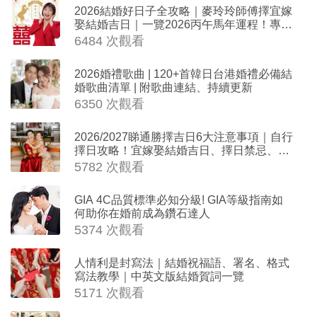
2026結婚好日子全攻略｜麥玲玲師傅擇宜嫁
娶結婚吉日｜一覽2026丙午馬年運程！專業
擇日結婚+避開沖煞生肖指南
6484 次觀看
2026婚禮歌曲 | 120+首韓日台港婚禮必備結
婚歌曲清單 | 附歌曲連結、持續更新
6350 次觀看
2026/2027睇通勝擇吉日6大注意事項｜自行
擇日攻略！宜嫁娶結婚吉日、擇日禁忌、相
沖生肖一覽
5782 次觀看
GIA 4C品質標準必知分級! GIA等級指南如
何助你在婚前成為鑽石達人
5374 次觀看
人情利是封寫法｜結婚祝福語、署名、格式
寫法教學｜中英文版結婚賀詞一覽
5171 次觀看