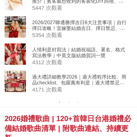
推介｜賓客最想收到的客製化DIY回禮、姊
妹禮物（持續更新）
5447 次觀看
2026/2027睇通勝擇吉日6大注意事項｜自行
擇日攻略！宜嫁娶結婚吉日、擇日禁忌、相
沖生肖一覽
5354 次觀看
人情利是封寫法｜結婚祝福語、署名、格式
寫法教學｜中英文版結婚賀詞一覽
4312 次觀看
過大禮詳細教學2026｜過大禮程序比較、用
品checklist、包羅萬有利是｜過大禮禁忌及
吉祥說話
4171 次觀看
2026婚禮歌曲 | 120+首韓日台港婚禮必
備結婚歌曲清單 | 附歌曲連結、持續更