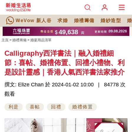
WeVow 新人谷
求婚
婚禮籌備
婚紗造型
主頁
>
婚禮籌備
>
婚宴用品清單
Calligraphy西洋書法｜融入婚禮細
節：喜帖、婚禮佈置、回禮小禮物、利
是設計靈感｜香港人氣西洋書法家推介
撰文: Elize Chan 於 2024-01-02 10:00
84778 次
觀看
利是
喜帖
回禮
婚禮佈置