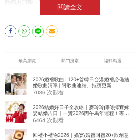
節都更加獨一無二！
閱讀全文
最高瀏覽
熱門搜索
編輯精選
2026婚禮歌曲 | 120+首韓日台港婚禮必備結
婚歌曲清單 | 附歌曲連結、持續更新
7036 次觀看
2026結婚好日子全攻略｜麥玲玲師傅擇宜嫁
娶結婚吉日｜一覽2026丙午馬年運程！專業
擇日結婚+避開沖煞生肖指南
6464 次觀看
回禮小禮物2026｜婚宴/婚禮回禮20+款創意