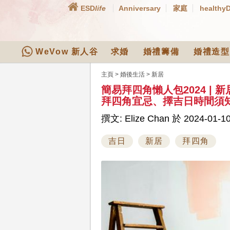
ESD
life
Anniversary
家庭
healthy
WeVow 新人谷
求婚
婚禮籌備
婚禮造型
主頁
>
婚後生活
>
新居
簡易拜四角懶人包2024 |
拜四角宜忌、擇吉日時間須
撰文: Elize Chan 於 2024-01-10
吉日
新居
拜四角