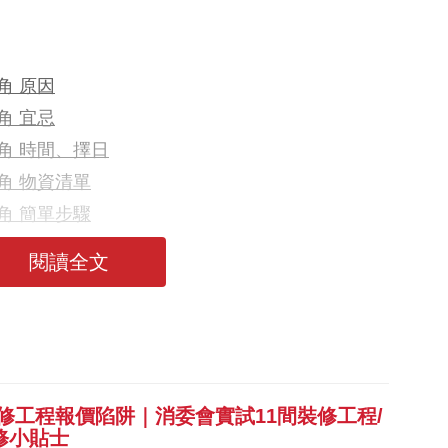
角 原因
角 宜忌
角 時間、擇日
角 物資清單
角 簡單步驟
 Q&A
閱讀全文
裝修工程報價陷阱｜消委會實試11間裝修工程/
修小貼士