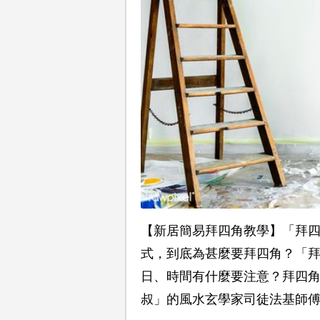
【新居簡易拜四角教學】「拜
式，到底為甚麼要拜四角？「
日、時間有什麼要注意？拜四
叔」的風水玄學家司徒法基師