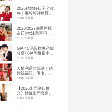
附歌曲連結、持續更
萬有利是
新
忌及吉祥
2026結婚好日子全攻
婚宴場地2
略｜麥玲玲師傅擇宜
15大酒
嫁娶結婚吉日｜一覽
廳婚禮場
6638 次觀看
4127 次觀
2026丙午馬年運程！
婚宴價錢
專業擇日結婚+避開沖
2026/2027睇通勝擇
回禮小禮
煞生肖指南
吉日6大注意事項｜自
宴/婚禮
行擇日攻略！宜嫁娶
意推介｜
6077 次觀看
4117 次觀
結婚吉日、擇日禁
到的客製
忌、相沖生肖一覽
姊妹禮物
GIA 4C品質標準必知
人情公價2
新）
分級! GIA等級指南如
結婚人情
何助你在婚前成為鑽
爐！十大
5374 次觀看
3835 次觀
石達人
額一覽｜
是封寫法
人情利是封寫法｜結
【姊妹裙
婚祝福語、署名、格
新娘大讚
式寫法教學｜中英文
裙店 度身訂造效果好
5196 次觀看
3726 次觀
版結婚賀詞一覽
過淘寶
【2026出門酒店推
禮金公價
介】婚嫁出門套房優
中位數最
惠 | 13間酒店出門套
文了解男
4303 次觀看
3380 次觀
餐及價錢
金與女家
額