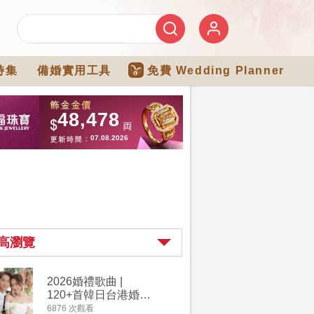
特集
備婚實用工具
免費 Wedding Planner
高瀏覽
2026婚禮歌曲 |
過大禮詳
120+首韓日台港婚禮
｜過大禮
必備結婚歌曲清單 |
用品chec
6876 次觀看
4264 次觀