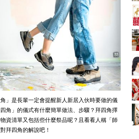
A-1 Bakery、天仁茗
茶、ROYCE'、Paul
中式婚禮敬茶吉利說
Lafayet、agnès b.
話 | 70+句兄弟姊妹團
必備結婚祝福金句 |
2664 次觀看
新娘出門、斟茶、戴
金器時金句
奢華婚宴場地 2026｜
5大全港最奢華婚宴場
地推介！四季酒店、
2048 次觀看
瑰麗酒店、麗晶酒
店、Cloud 39、合和
結婚禮物送咩好 |
酒店 打造夢幻氣派婚
2026年閨蜜新婚禮物
禮
推薦 | 8大貼心結婚送
1790 次觀看
禮靈感
Bridal Shower 7大籌
備指南Q&A丨婚前派
對主題活動、場地佈
1581 次觀看
四角」是長輩一定會提醒新人新居入伙時要做的儀
置構思丨Bridal
Shower打卡姊妹裝靈
2026室內Pre-
拜四角」的儀式有什麼簡單做法、步驟？拜四角擇
感＋特色場地推介
wedding邊間好？9間
角物資清單又包括些什麼祭品呢？且看看人稱「師
香港婚紗攝影Studio
1559 次觀看
推介| 婚紗相格調及價
傅對拜四角的解說吧！
錢