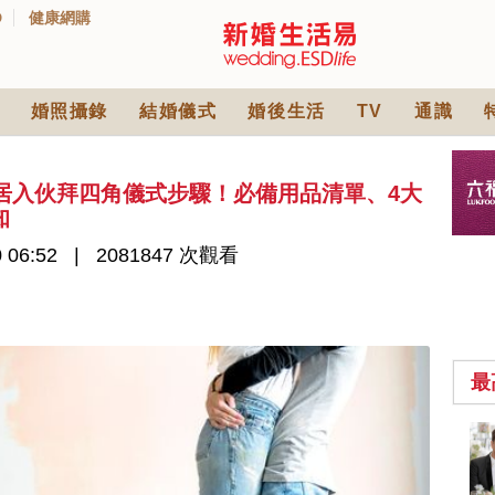
D
健康網購
婚照攝錄
結婚儀式
婚後生活
TV
通識
 新居入伙拜四角儀式步驟！必備用品清單、4大
知
 06:52
2081847 次觀看
最
2026人氣結婚餅卡禮
券一覽｜最新嫁喜餅
卡優惠折扣！奇華、
2842 次觀看