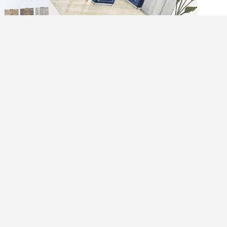
裝修工程、室內設計公司粉飾一番，無論是公屋翻
詢過免費裝修報價，了解清楚裝修價錢、費用、裝
推介的裝修公司推薦，但仍有不少裝修案例最後貨
無期，花上數十萬甚至過百萬元，卻由於報價單含
消費者身分實試了11間裝修公司，列出了12個最
準備新居裝修的新人必定要緊記以下的注意事項
24丨安排裝修工程的正確步驟
24丨新居大概有什麼要裝修？
24丨12大裝修工程報價陷阱