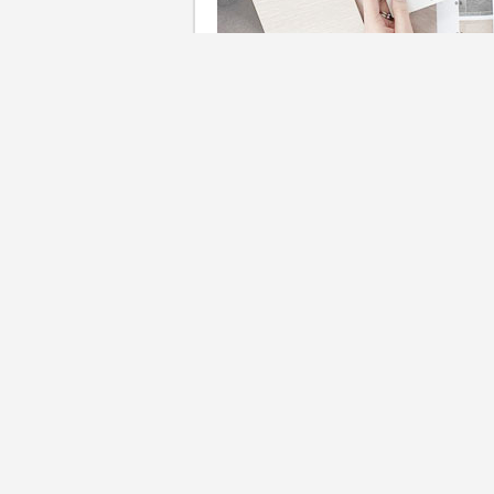
不少人購置新居後都會找家居
新、廚房、浴室裝修，上網查
修需時，甚至看盡了裝修設計
不對辦、工程超支，甚至完工
糊不清便難以追討。消委會就以
易出現的裝修工程報價陷阱，
啊！
快速瀏覽：
裝修公司防中伏攻略2024
裝修公司防中伏攻略20
裝修公司防中伏攻略20
裝修公司防中伏攻略20