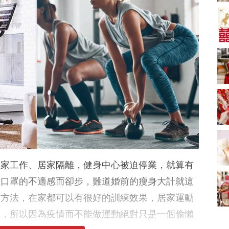
新娘出門、斟茶、戴
金器時金句
奢華婚宴場地 2026｜
5大全港最奢華婚宴場
地推介！四季酒店、
2181 次觀看
瑰麗酒店、麗晶酒
店、Cloud 39、合和
小型婚宴場地酒店
酒店 打造夢幻氣派婚
2026| 8間酒店小型婚
禮
禮推介| 婚宴套餐/證
2116 次觀看
婚套餐收費
結婚禮物送咩好 |
2026年閨蜜新婚禮物
推薦 | 8大貼心結婚送
1697 次觀看
禮靈感
過大禮套裝｜2026年
過大禮專門店至抵套
裝清單｜鮑魚花膠海
1575 次觀看
在家工作、居家隔離，健身中心被迫停業，就算有
味籃價錢最平$1,988
起
結婚預算要準備多
戴口罩的不適感而卻步，難道婚前的瘦身大計就這
少？婚禮項目支出完
對方法，在家都可以有很好的訓練效果，居家運動
整收費清單
1535 次觀看
劃，所以因為疫情而不能做運動絕對只是一個偷懶