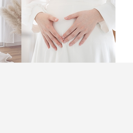
胖女孩都希望在人生最重要的日子裡光彩照人，但
？選擇合適的命定婚紗不僅關乎款式，更與你的身
孩分享不同身形懶人瘦身方法和揀婚紗顯瘦秘訣，
助你輕鬆打造完美S型曲線，準新娘記得看到最
閱讀全文