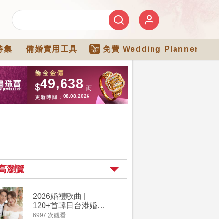
特集
備婚實用工具
免費 Wedding Planner
高瀏覽
2026婚禮歌曲 |
【202
120+首韓日台港婚禮
介】婚嫁
必備結婚歌曲清單 |
惠 | 1
6997 次觀看
4182 次觀