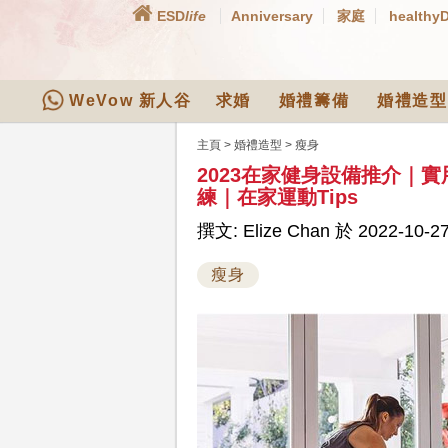
ESD
life
Anniversary
家庭
healthy
WeVow 新人谷
求婚
婚禮籌備
婚禮造型
主頁
>
婚禮造型
>
瘦身
2023在家健身設備推介｜
練｜在家運動Tips
撰文: Elize Chan 於 2022-10-27
瘦身