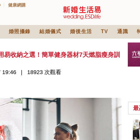
D
健康網購
婚照攝錄
結婚儀式
婚後生活
TV
通識
實用易收納之選！簡單健身器材7天燃脂瘦身訓
 19:46
18923 次觀看
最
中式婚禮敬茶吉利說
話 | 70+句兄弟姊妹團
必備結婚祝福金句 |
2570 次觀看