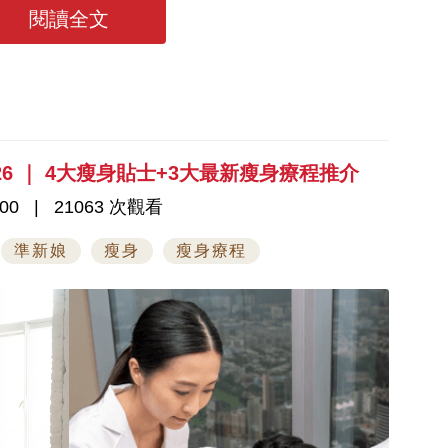
閱讀全文
6 ｜ 4大瘦身貼士+3大最新瘦身療程推介
00
21063 次觀看
準新娘
瘦身
瘦身療程