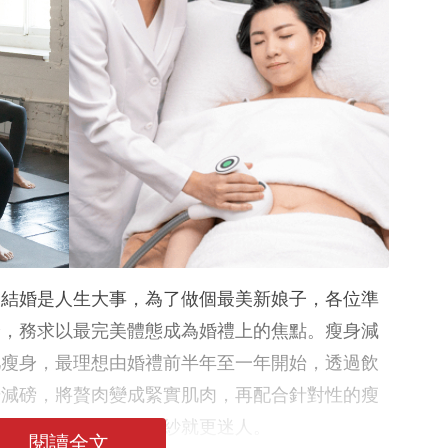
6｜結婚是人生大事，為了做個最美新娘子，各位準
身，務求以最完美體態成為婚禮上的焦點。瘦身減
肥瘦身，最理想由婚禮前半年至一年開始，透過飲
步減磅，將贅肉變成緊實肌肉，再配合針對性的瘦
重拾明顯腰線，穿上婚紗就更迷人。
閱讀全文