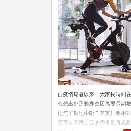
自疫情爆發以來，大家長時間
心想出外運動亦會因為要長期
樣無了期地中斷？其實只要用
更可以因應自己的需求量身規