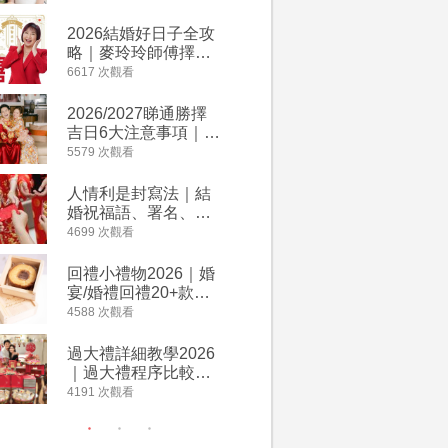
附歌曲連結、持續更
餐及價錢
新
2026結婚好日子全攻
人情公價2
略｜麥玲玲師傅擇宜
結婚人情
嫁娶結婚吉日｜一覽
爐！十大
6617 次觀看
4135 次觀
2026丙午馬年運程！
額一覽｜
專業擇日結婚+避開沖
是封寫法
2026/2027睇通勝擇
婚宴場地2
煞生肖指南
吉日6大注意事項｜自
15大酒
行擇日攻略！宜嫁娶
廳婚禮場
5579 次觀看
4024 次觀
結婚吉日、擇日禁
婚宴價錢
忌、相沖生肖一覽
人情利是封寫法｜結
【姊妹裙
婚祝福語、署名、格
新娘大讚
式寫法教學｜中英文
裙店 度身訂造效果好
4699 次觀看
3421 次觀
版結婚賀詞一覽
過淘寶
回禮小禮物2026｜婚
2026
宴/婚禮回禮20+款創
券一覽｜
意推介｜賓客最想收
卡優惠折
4588 次觀看
3313 次觀
到的客製化DIY回禮、
A-1 Ba
姊妹禮物（持續更
茶、ROY
過大禮詳細教學2026
禮金公價
新）
Lafayet
｜過大禮程序比較、
中位數最
用品checklist、包羅
文了解男
4191 次觀看
3196 次觀
萬有利是｜過大禮禁
金與女家
忌及吉祥說話
額