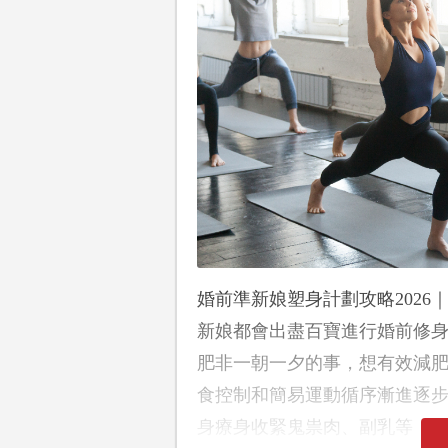
婚前準新娘塑身計劃攻略202
新娘都會出盡百寶進行婚前修
肥非一朝一夕的事，想有效減
食控制和簡易運動循序漸進逐
身療身收緊鬼祟肉、副乳等，