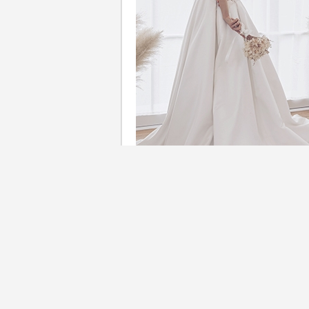
微胖女孩瘦身懶人包｜每位微
你是否為腰間的小肉肉而煩惱
形密切相關！編輯將為各位女
文末更有「清宿便神器」推薦，
後！