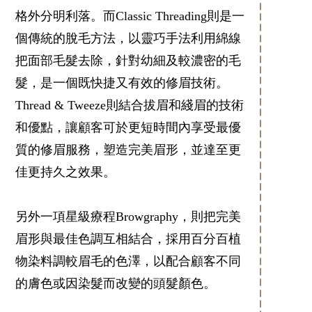
格外分明利落。而Classic Threading則是一
個傳統的脫毛方法，以靈巧手法利用綿線
把面部毛髮去除，針對幼細及較濃密的毛
髮，是一個既快捷又有效的修眉技術。
Thread & Tweeze則結合拔眉和綫眉的技術
和優點，讓顧客可於更短時間內享受最優
質的修眉服務，塑造完美眉形，並達至更
佳更持久之效果。
另外一項星級療程Browgraphy，則把完美
眉形與最佳色調互相結合，採用百分百植
物染料調較眉毛的色澤，以配合顧客不同
的膚色或因染髮而改變的頭髮顏色。