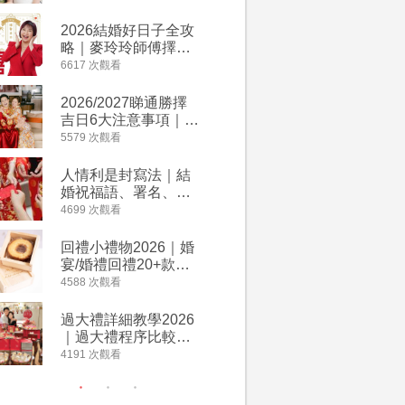
附歌曲連結、持續更
餐及價錢
新
2026結婚好日子全攻
人情公價2
略｜麥玲玲師傅擇宜
結婚人情
嫁娶結婚吉日｜一覽
爐！十大
6617 次觀看
4135 次觀
2026丙午馬年運程！
額一覽｜
專業擇日結婚+避開沖
是封寫法
2026/2027睇通勝擇
婚宴場地2
煞生肖指南
吉日6大注意事項｜自
15大酒
行擇日攻略！宜嫁娶
廳婚禮場
5579 次觀看
4024 次觀
結婚吉日、擇日禁
婚宴價錢
忌、相沖生肖一覽
人情利是封寫法｜結
【姊妹裙
婚祝福語、署名、格
新娘大讚
式寫法教學｜中英文
裙店 度身訂造效果好
4699 次觀看
3421 次觀
版結婚賀詞一覽
過淘寶
回禮小禮物2026｜婚
2026
宴/婚禮回禮20+款創
券一覽｜
意推介｜賓客最想收
卡優惠折
4588 次觀看
3313 次觀
到的客製化DIY回禮、
A-1 Ba
姊妹禮物（持續更
茶、ROY
過大禮詳細教學2026
禮金公價
新）
Lafayet
｜過大禮程序比較、
中位數最
用品checklist、包羅
文了解男
4191 次觀看
3196 次觀
萬有利是｜過大禮禁
金與女家
忌及吉祥說話
額