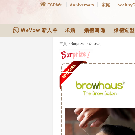
ESD
life
Anniversary
家庭
healthy
WeVow 新人谷
求婚
婚禮籌備
婚禮造型
主頁
>
Surprize!
>
&nbsp;