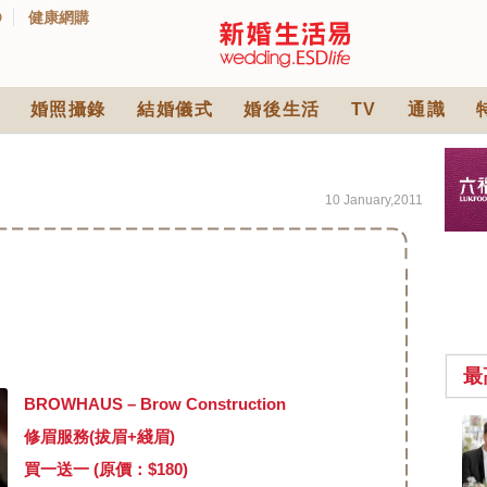
D
健康網購
婚照攝錄
結婚儀式
婚後生活
TV
通識
10 January,2011
最
BROWHAUS – Brow Construction
中式婚禮敬茶吉利說
修眉服務(拔眉+綫眉)
話 | 70+句兄弟姊妹團
買一送一 (原價：$180)
必備結婚祝福金句 |
2570 次觀看