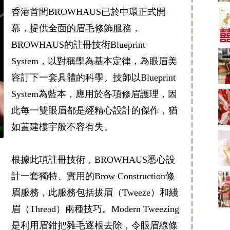
新娘出門、斟茶、戴
香港首間BROWHAUS已於中環正式開
金器時金句
奢華婚宴場地 2026｜
5大全港最奢華婚宴場
幕，提供全面的眉毛修飾服務，
地推介！四季酒店、
2181 次觀看
BROWHAUS的註冊技術Blueprint
瑰麗酒店、麗晶酒
店、Cloud 39、合和
小型婚宴場地酒店
System，以對稱學為基本定律，為眼眉美
酒店 打造夢幻氣派婚
2026| 8間酒店小型婚
禮
容訂下一套具體的科學。技師以Blueprint
禮推介| 婚宴套餐/證
2116 次觀看
婚套餐收費
System為藍本，應用於各項修眉護理，因
結婚禮物送咩好 |
2026年閨蜜新婚禮物
此每一雙眼眉都是經精心設計的傑作，猶
推薦 | 8大貼心結婚送
1697 次觀看
如蓋建樓宇般不容有失。
禮靈感
過大禮套裝｜2026年
過大禮專門店至抵套
根據此項註冊技術，BROWHAUS悉心設
裝清單｜鮑魚花膠海
1575 次觀看
味籃價錢最平$1,988
計一套獨特、實用的Brow Construction修
起
結婚預算要準備多
少？婚禮項目支出完
眉服務，此服務包括拔眉（Tweeze）和綫
整收費清單
1535 次觀看
眉（Thread）兩種技巧。Modern Tweezing
是利用眉鉗把雜毛逐根去除，令眼眉線條