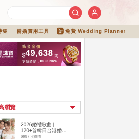
特集
備婚實用工具
免費 Wedding Planner
高瀏覽
2026婚禮歌曲 |
【202
120+首韓日台港婚禮
介】婚嫁
必備結婚歌曲清單 |
惠 | 1
6997 次觀看
4182 次觀