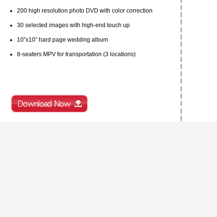
200 high resolution photo DVD with color correction
30 selected images with high-end touch up
10”x10” hard page wedding album
8-seaters MPV for transportation (3 locations)
Terms and conditions:
The shooting must be taken on or before 30 April 2011.
This coupon is applicable to selected services only.
This coupon cannot be exchanged, refunded, replaced or
redeemed for cash.
Coupon must be presented upon payment.