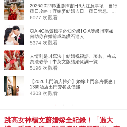
2026/2027睇通勝擇吉日6大注意事項｜自行
擇日攻略！宜嫁娶結婚吉日、擇日禁忌、相
沖生肖一覽
6077 次觀看
GIA 4C品質標準必知分級! GIA等級指南如
何助你在婚前成為鑽石達人
5374 次觀看
人情利是封寫法｜結婚祝福語、署名、格式
寫法教學｜中英文版結婚賀詞一覽
5196 次觀看
【2026出門酒店推介】婚嫁出門套房優惠 |
13間酒店出門套餐及價錢
4303 次觀看
跳高女神楊文蔚婚嫁全紀錄！「過大