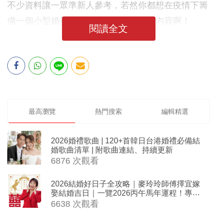
不少資料讓一眾準新人參考，若然你都想在疫情下籌
備一個小型婚禮，絕對不能錯過以下的內容啊！
閱讀全文
最高瀏覽
熱門搜索
編輯精選
2026婚禮歌曲 | 120+首韓日台港婚禮必備結
婚歌曲清單 | 附歌曲連結、持續更新
6876 次觀看
2026結婚好日子全攻略｜麥玲玲師傅擇宜嫁
娶結婚吉日｜一覽2026丙午馬年運程！專業
擇日結婚+避開沖煞生肖指南
6638 次觀看