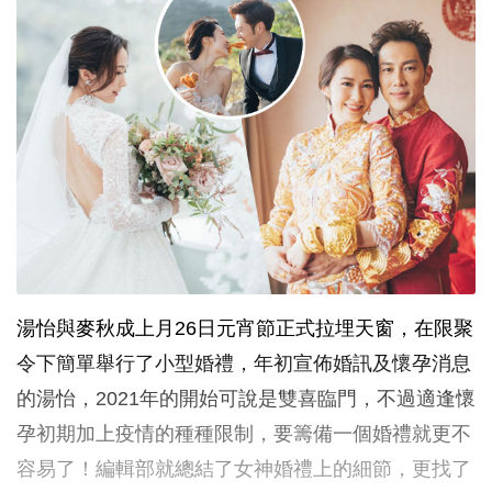
湯怡與麥秋成上月26日元宵節正式拉埋天窗，在限聚
令下簡單舉行了小型婚禮，年初宣佈婚訊及懷孕消息
的湯怡，2021年的開始可說是雙喜臨門，不過適逢懷
孕初期加上疫情的種種限制，要籌備一個婚禮就更不
容易了！編輯部就總結了女神婚禮上的細節，更找了