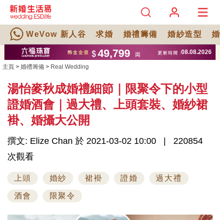
WeVow 新人谷
求婚
婚禮籌備
婚紗造型
主頁
>
婚禮籌備
>
Real Wedding
湯怡麥秋成婚禮細節｜限聚令下的小型
證婚酒會｜過大禮、上頭套裝、婚紗裙
褂、婚攝大公開
撰文: Elize Chan 於 2021-03-02 10:00
220854
次觀看
上頭
婚紗
裙褂
證婚
過大禮
酒會
限聚令