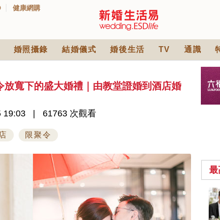
D
健康網購
婚照攝錄
結婚儀式
婚後生活
TV
通識
令放寬下的盛大婚禮｜由教堂證婚到酒店婚
 19:03
61763 次觀看
店
限聚令
最
中式婚禮敬茶吉利說
話 | 70+句兄弟姊妹團
必備結婚祝福金句 |
2570 次觀看