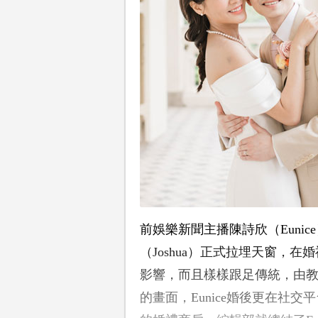
前娛樂新聞主播陳詩欣（Euni
（Joshua）正式拉埋天窗，在
影響，而且樣樣跟足傳統，由
的畫面，Eunice婚後更在社