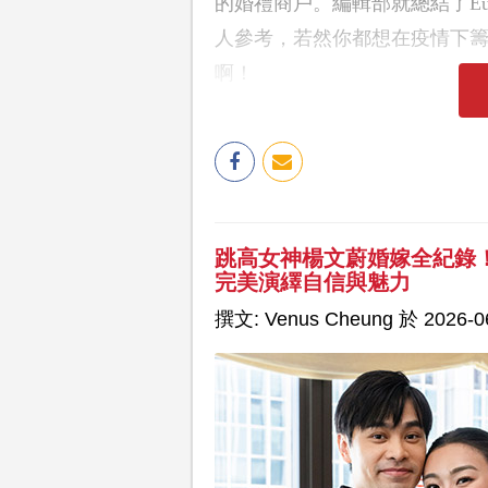
的婚禮商戶。編輯部就總結了Eu
人參考，若然你都想在疫情下
啊！
跳高女神楊文蔚婚嫁全紀錄
完美演繹自信與魅力
撰文: Venus Cheung 於 2026-06