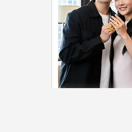
香港「跳高女神」楊文蔚（Cecil
情長跑終於修成正果，在6月8日，
婚禮照片，兩人遠赴日本北海
中展現的不同面貌，在踏入人