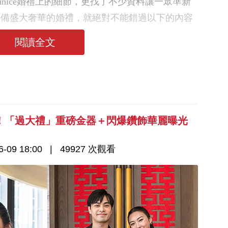
nice婚禮上的細節，更找了不少資料讓一眾準新
籌備盛大奢華的婚禮，就絕對不能錯過以下的內容
閱讀全文
！「過大禮」重磅金器＋閃爆鑽飾華麗曝光
-09 18:00
49927 次觀看