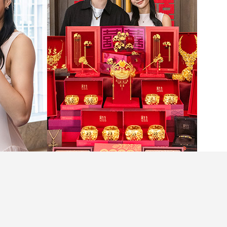
ia）與牙醫男友孔軍凱（Daryl），相戀13年，愛
Cecilia更在社交平台「宣布喜訊」並發布多張
道舉行夢幻婚禮！多年來，他們見證了對方在愛情
生新篇章的重要時刻，二人更以珠寶演繹專屬於彼