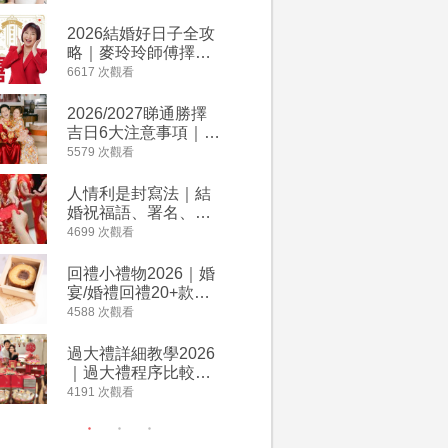
附歌曲連結、持續更
餐及價錢
新
2026結婚好日子全攻
人情公價2
略｜麥玲玲師傅擇宜
結婚人情
嫁娶結婚吉日｜一覽
爐！十大
6617 次觀看
4135 次觀
2026丙午馬年運程！
額一覽｜
專業擇日結婚+避開沖
是封寫法
2026/2027睇通勝擇
婚宴場地2
煞生肖指南
吉日6大注意事項｜自
15大酒
行擇日攻略！宜嫁娶
廳婚禮場
5579 次觀看
4024 次觀
結婚吉日、擇日禁
婚宴價錢
忌、相沖生肖一覽
人情利是封寫法｜結
【姊妹裙
婚祝福語、署名、格
新娘大讚
式寫法教學｜中英文
裙店 度身訂造效果好
4699 次觀看
3421 次觀
版結婚賀詞一覽
過淘寶
回禮小禮物2026｜婚
2026
宴/婚禮回禮20+款創
券一覽｜
意推介｜賓客最想收
卡優惠折
4588 次觀看
3313 次觀
到的客製化DIY回禮、
A-1 Ba
姊妹禮物（持續更
茶、ROY
過大禮詳細教學2026
禮金公價
新）
Lafayet
｜過大禮程序比較、
中位數最
用品checklist、包羅
文了解男
4191 次觀看
3196 次觀
萬有利是｜過大禮禁
金與女家
忌及吉祥說話
額