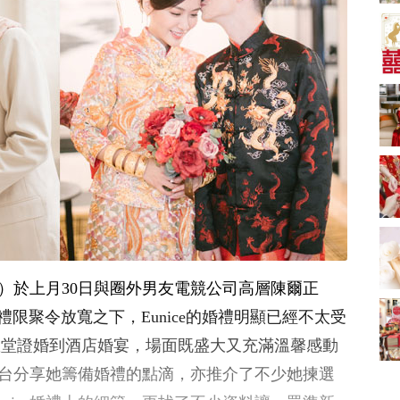
新娘出門、斟茶、戴
金器時金句
奢華婚宴場地 2026｜
5大全港最奢華婚宴場
地推介！四季酒店、
2181 次觀看
瑰麗酒店、麗晶酒
店、Cloud 39、合和
小型婚宴場地酒店
酒店 打造夢幻氣派婚
2026| 8間酒店小型婚
禮
禮推介| 婚宴套餐/證
2116 次觀看
婚套餐收費
結婚禮物送咩好 |
2026年閨蜜新婚禮物
推薦 | 8大貼心結婚送
1697 次觀看
禮靈感
過大禮套裝｜2026年
過大禮專門店至抵套
裝清單｜鮑魚花膠海
1575 次觀看
ce）於上月30日與圈外男友電競公司高層陳爾正
味籃價錢最平$1,988
起
結婚預算要準備多
婚禮限聚令放寬之下，Eunice的婚禮明顯已經不太受
少？婚禮項目支出完
教堂證婚到酒店婚宴，場面既盛大又充滿溫馨感動
整收費清單
1535 次觀看
交平台分享她籌備婚禮的點滴，亦推介了不少她揀選