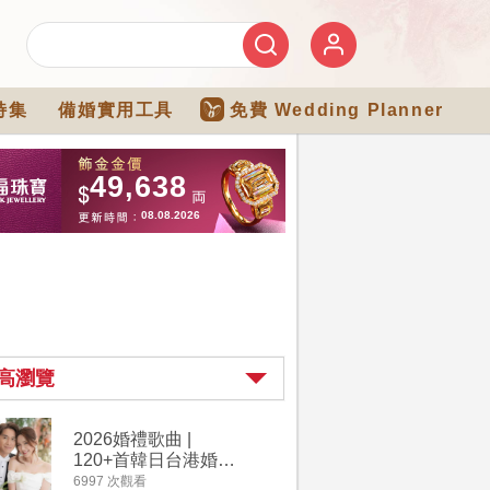
特集
備婚實用工具
免費 Wedding Planner
高瀏覽
2026婚禮歌曲 |
【202
120+首韓日台港婚禮
介】婚嫁
必備結婚歌曲清單 |
惠 | 1
6997 次觀看
4182 次觀