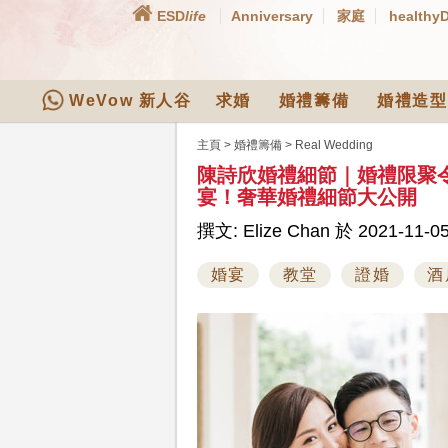
ESD
life
Anniversary
家庭
healthy
WeVow 新人谷
求婚
婚禮籌備
婚禮造型
主頁
>
婚禮籌備
>
Real Wedding
陳詩欣婚禮細節｜婚禮限聚
宴！奢華婚禮細節大公開
撰文: Elize Chan 於 2021-11-05
婚宴
教堂
證婚
酒