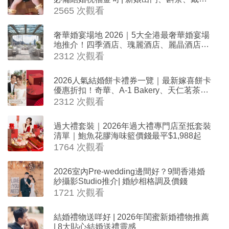
器時金句
2565 次觀看
奢華婚宴場地 2026｜5大全港最奢華婚宴場
地推介！四季酒店、瑰麗酒店、麗晶酒店、
Cloud 39、合和酒店 打造夢幻氣派婚禮
2312 次觀看
2026人氣結婚餅卡禮券一覽｜最新嫁喜餅卡
優惠折扣！奇華、A-1 Bakery、天仁茗茶、
ROYCE'、Paul Lafayet、agnès b.
2312 次觀看
過大禮套裝｜2026年過大禮專門店至抵套裝
清單｜鮑魚花膠海味籃價錢最平$1,988起
1764 次觀看
2026室內Pre-wedding邊間好？9間香港婚
紗攝影Studio推介| 婚紗相格調及價錢
1721 次觀看
結婚禮物送咩好 | 2026年閨蜜新婚禮物推薦
| 8大貼心結婚送禮靈感