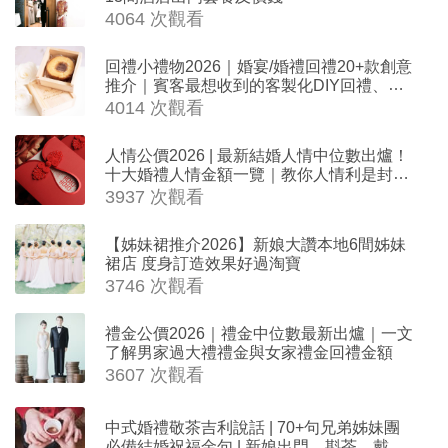
4064 次觀看
回禮小禮物2026｜婚宴/婚禮回禮20+款創意
推介｜賓客最想收到的客製化DIY回禮、姊
妹禮物（持續更新）
4014 次觀看
人情公價2026 | 最新結婚人情中位數出爐！
十大婚禮人情金額一覽｜教你人情利是封寫
法
3937 次觀看
【姊妹裙推介2026】新娘大讚本地6間姊妹
裙店 度身訂造效果好過淘寶
3746 次觀看
禮金公價2026｜禮金中位數最新出爐｜一文
了解男家過大禮禮金與女家禮金回禮金額
3607 次觀看
中式婚禮敬茶吉利說話 | 70+句兄弟姊妹團
必備結婚祝福金句 | 新娘出門、斟茶、戴金