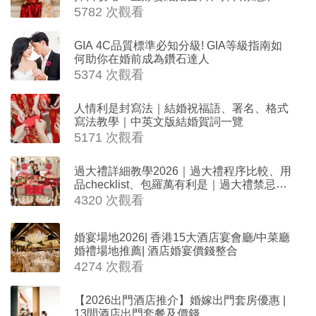
沖生肖一覽
5782 次觀看
GIA 4C品質標準必知分級! GIA等級指南如
何助你在婚前成為鑽石達人
5374 次觀看
人情利是封寫法｜結婚祝福語、署名、格式
寫法教學｜中英文版結婚賀詞一覽
5171 次觀看
過大禮詳細教學2026｜過大禮程序比較、用
品checklist、包羅萬有利是｜過大禮禁忌及
吉祥說話
4320 次觀看
婚宴場地2026| 香港15大酒店宴會廳/中菜廳
婚禮場地推薦| 酒店婚宴價錢整合
4274 次觀看
【2026出門酒店推介】婚嫁出門套房優惠 |
13間酒店出門套餐及價錢