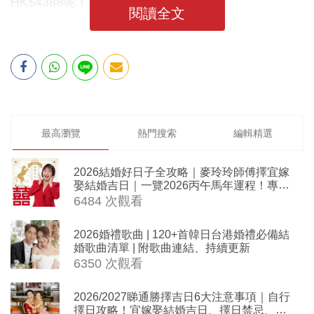
HK$4388呢！
閱讀全文
最高瀏覽
熱門搜索
編輯精選
2026結婚好日子全攻略｜麥玲玲師傅擇宜嫁
娶結婚吉日｜一覽2026丙午馬年運程！專業
擇日結婚+避開沖煞生肖指南
6484 次觀看
2026婚禮歌曲 | 120+首韓日台港婚禮必備結
婚歌曲清單 | 附歌曲連結、持續更新
6350 次觀看
2026/2027睇通勝擇吉日6大注意事項｜自行
擇日攻略！宜嫁娶結婚吉日、擇日禁忌、相