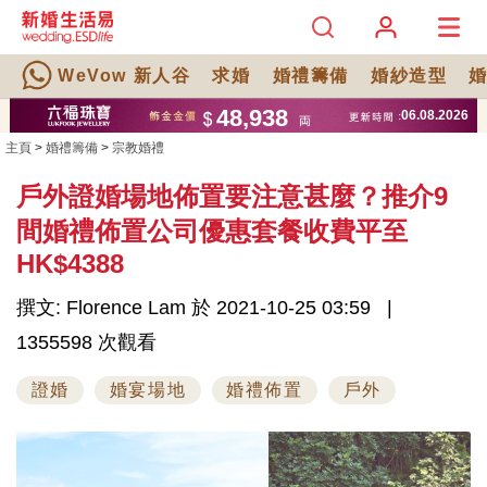
WeVow 新人谷
求婚
婚禮籌備
婚紗造型
主頁
>
婚禮籌備
>
宗教婚禮
戶外證婚場地佈置要注意甚麼？推介9
間婚禮佈置公司優惠套餐收費平至
HK$4388
撰文: Florence Lam 於 2021-10-25 03:59
1355598 次觀看
證婚
婚宴場地
婚禮佈置
戶外