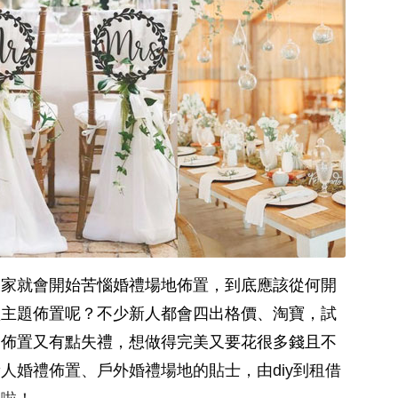
大家就會開始苦惱婚禮場地佈置，到底應該從何開
禮主題佈置呢？不少新人都會四出格價、淘寶，試
不佈置又有點失禮，想做得完美又要花很多錢且不
人婚禮佈置、戶外婚禮場地的貼士，由diy到租借