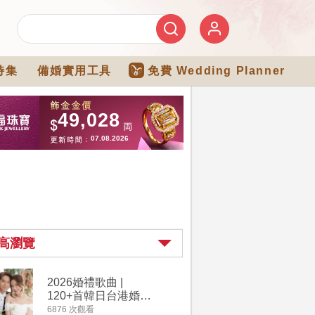
特集
備婚實用工具
免費 Wedding Planner
高瀏覽
2026婚禮歌曲 |
過大禮詳
120+首韓日台港婚禮
｜過大禮
必備結婚歌曲清單 |
用品chec
6876 次觀看
4264 次觀