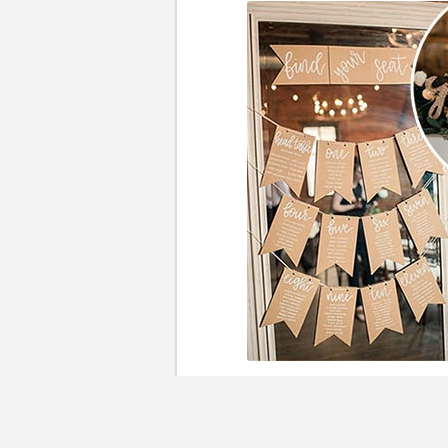
準備婚宴座位編排令人頭痛？本篇「
全面拆解座位分配技巧，教你