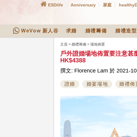
ESD
life
Anniversary
家庭
healthy
WeVow 新人谷
求婚
婚禮籌備
婚禮造型
主頁
>
婚禮籌備
>
場地佈置
戶外證婚場地佈置要注意甚
HK$4388
撰文: Florence Lam 於 2021-10
證婚
婚宴場地
婚禮佈