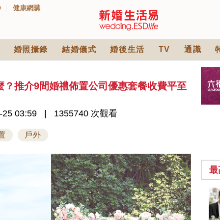
D
健康網購
婚照攝錄
結婚儀式
婚後生活
TV
通識
麼？推介9間婚禮佈置公司優惠套餐收費平至
-25 03:59
1355740 次觀看
置
戶外
最
2026人氣結婚餅卡禮
券一覽｜最新嫁喜餅
卡優惠折扣！奇華、
2842 次觀看