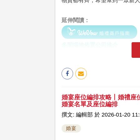
物資都有齊，希望幫到一眾新
延伸閱讀：
多間場地佈置公司推介
婚宴座位編排攻略丨婚禮座位Se
婚宴名單及座位編排
撰文: 編輯部 於 2026-01-20 11:
婚宴