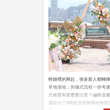
輕婚禮的興起，很多新人都轉
草地場地；與儀式流程一併考
式佈置有甚麼要注意？編輯溫馨提
還綜合了9間提供證婚場地佈置的