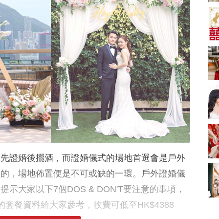
A-1 Bakery、天仁茗
茶、ROYCE'、Paul
中式婚禮敬茶吉利說
Lafayet、agnès b.
話 | 70+句兄弟姊妹團
必備結婚祝福金句 |
2664 次觀看
新娘出門、斟茶、戴
金器時金句
奢華婚宴場地 2026｜
5大全港最奢華婚宴場
地推介！四季酒店、
2048 次觀看
瑰麗酒店、麗晶酒
店、Cloud 39、合和
結婚禮物送咩好 |
酒店 打造夢幻氣派婚
2026年閨蜜新婚禮物
禮
推薦 | 8大貼心結婚送
1790 次觀看
禮靈感
Bridal Shower 7大籌
備指南Q&A丨婚前派
對主題活動、場地佈
1581 次觀看
陣先證婚後擺酒，而證婚儀式的場地首選會是戶外
置構思丨Bridal
Shower打卡姊妹裝靈
2026室內Pre-
慮的，場地佈置便是不可或缺的一環。戶外證婚儀
感＋特色場地推介
wedding邊間好？9間
示大家以下7個DOS & DON'T要注意的事項，
香港婚紗攝影Studio
1559 次觀看
推介| 婚紗相格調及價
套餐資料給大家參考，收費可低至HK$4388
錢