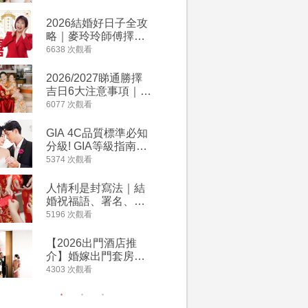
附歌曲連結、持續更
萬有利是
新
忌及吉祥
2026結婚好日子全攻
婚宴場地2
略｜麥玲玲師傅擇宜
15大酒
嫁娶結婚吉日｜一覽
廳婚禮場
6638 次觀看
4127 次觀
2026丙午馬年運程！
婚宴價錢
專業擇日結婚+避開沖
2026/2027睇通勝擇
回禮小禮
煞生肖指南
吉日6大注意事項｜自
宴/婚禮
行擇日攻略！宜嫁娶
意推介｜
6077 次觀看
4117 次觀
結婚吉日、擇日禁
到的客製
忌、相沖生肖一覽
姊妹禮物
GIA 4C品質標準必知
人情公價2
新）
分級! GIA等級指南如
結婚人情
何助你在婚前成為鑽
爐！十大
5374 次觀看
3835 次觀
石達人
額一覽｜
是封寫法
人情利是封寫法｜結
【姊妹裙
婚祝福語、署名、格
新娘大讚
式寫法教學｜中英文
裙店 度身訂造效果好
5196 次觀看
3726 次觀
版結婚賀詞一覽
過淘寶
【2026出門酒店推
禮金公價
介】婚嫁出門套房優
中位數最
惠 | 13間酒店出門套
文了解男
4303 次觀看
3380 次觀
餐及價錢
金與女家
額