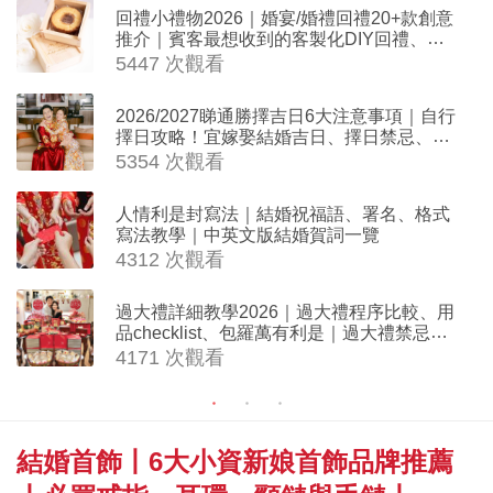
回禮小禮物2026｜婚宴/婚禮回禮20+款創意
推介｜賓客最想收到的客製化DIY回禮、姊
妹禮物（持續更新）
5447 次觀看
2026/2027睇通勝擇吉日6大注意事項｜自行
擇日攻略！宜嫁娶結婚吉日、擇日禁忌、相
沖生肖一覽
5354 次觀看
人情利是封寫法｜結婚祝福語、署名、格式
寫法教學｜中英文版結婚賀詞一覽
4312 次觀看
過大禮詳細教學2026｜過大禮程序比較、用
品checklist、包羅萬有利是｜過大禮禁忌及
吉祥說話
4171 次觀看
結婚首飾丨6大小資新娘首飾品牌推薦