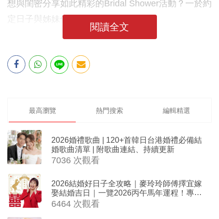
想與閨密分享如此精彩的Bridal Shower活動？一於約
定日子與姊妹們暢玩一番吧！
閱讀全文
最高瀏覽
熱門搜索
編輯精選
2026婚禮歌曲 | 120+首韓日台港婚禮必備結
婚歌曲清單 | 附歌曲連結、持續更新
7036 次觀看
2026結婚好日子全攻略｜麥玲玲師傅擇宜嫁
娶結婚吉日｜一覽2026丙午馬年運程！專業
擇日結婚+避開沖煞生肖指南
6464 次觀看