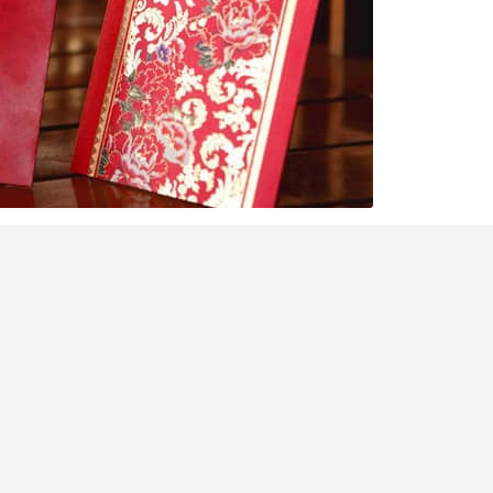
人最費煞思量的一環，既要預計派帖對象、印帖數
式，還有內文及帖封的撰寫格式，中、西格式及寫
字或格式錯誤的喜帖送出，更會成為賓客間的笑
知的書寫結婚喜帖重點，助你輕鬆解決印帖煩惱！
好！中式婚禮習俗要做足