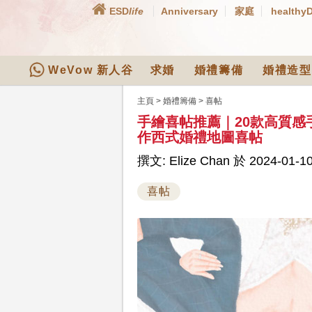
ESD
life
Anniversary
家庭
healthy
WeVow 新人谷
求婚
婚禮籌備
婚禮造型
主頁
>
婚禮籌備
>
喜帖
手繪喜帖推薦｜20款高質
作西式婚禮地圖喜帖
撰文: Elize Chan 於 2024-01-10
喜帖