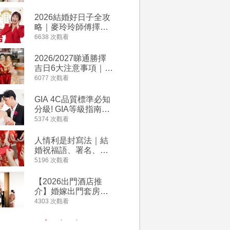
附歌曲連結、持續更
萬有利是
新
忌及吉祥
2026結婚好日子全攻
婚宴場地2
略｜麥玲玲師傅擇宜
15大酒
嫁娶結婚吉日｜一覽
廳婚禮場
6638 次觀看
4127 次觀
2026丙午馬年運程！
婚宴價錢
專業擇日結婚+避開沖
2026/2027睇通勝擇
回禮小禮
煞生肖指南
吉日6大注意事項｜自
宴/婚禮
行擇日攻略！宜嫁娶
意推介｜
6077 次觀看
4117 次觀
結婚吉日、擇日禁
到的客製
忌、相沖生肖一覽
姊妹禮物
GIA 4C品質標準必知
人情公價2
新）
分級! GIA等級指南如
結婚人情
何助你在婚前成為鑽
爐！十大
5374 次觀看
3835 次觀
石達人
額一覽｜
是封寫法
人情利是封寫法｜結
【姊妹裙
婚祝福語、署名、格
新娘大讚
式寫法教學｜中英文
裙店 度身訂造效果好
5196 次觀看
3726 次觀
版結婚賀詞一覽
過淘寶
【2026出門酒店推
禮金公價
介】婚嫁出門套房優
中位數最
惠 | 13間酒店出門套
文了解男
4303 次觀看
3380 次觀
餐及價錢
金與女家
額