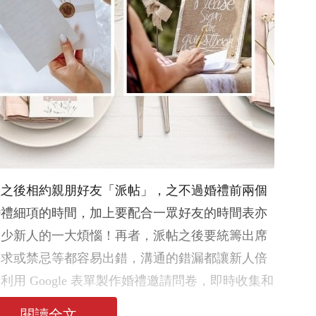
禮之後相約親朋好友「派帖」，之不過婚禮前兩個
婚禮細項的時間，加上要配合一眾好友的時間表亦
不少新人的一大煩惱！再者，派帖之後要統籌出席
需求或禁忌等都容易出錯，溝通的錯漏都讓新人倍
用 Google 表單製作婚禮邀請問卷，即時收集和
的賓客統籌體驗！
閱讀全文