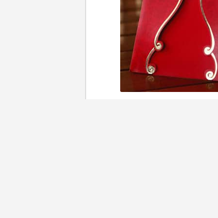
印刷婚嫁喜帖及派帖絕對是新
目，又要左挑右選最滿意的款
法又不盡相同！一旦把印有錯
柄。今回就為你羅列8個普遍必
更多精彩內容：
【特集】嫁得