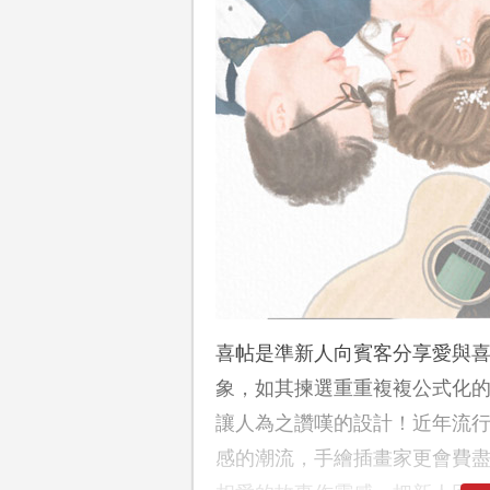
喜帖是準新人向賓客分享愛與
象，如其揀選重重複複公式化
讓人為之讚嘆的設計！近年流
感的潮流，手繪插畫家更會費