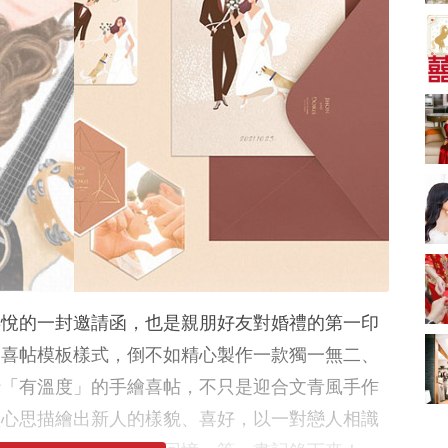
A-1 Bakery、天仁茗
茶、ROYCE'、Paul
中式婚禮敬茶吉利說
Lafayet、agnès b.
話 | 70+句兄弟姊妹團
必備結婚祝福金句 |
2664 次觀看
新娘出門、斟茶、戴
金器時金句
奢華婚宴場地 2026｜
5大全港最奢華婚宴場
地推介！四季酒店、
2048 次觀看
瑰麗酒店、麗晶酒
店、Cloud 39、合和
結婚禮物送咩好 |
酒店 打造夢幻氣派婚
2026年閨蜜新婚禮物
禮
推薦 | 8大貼心結婚送
1790 次觀看
禮靈感
Bridal Shower 7大籌
備指南Q&A丨婚前派
對主題活動、場地佈
1581 次觀看
喜悅的一封邀請函，也是親朋好友對婚禮的第一印
置構思丨Bridal
Shower打卡姊妹裝靈
2026室內Pre-
的喜帖模板樣式，倒不如精心製作一款獨一無二、
感＋特色場地推介
wedding邊間好？9間
行「有溫度」的手繪喜帖，不只是迎合文青風手作
香港婚紗攝影Studio
1559 次觀看
推介| 婚紗相格調及價
盡心思描繪出新人的樣貌、喜好，以一對戀人相識
錢