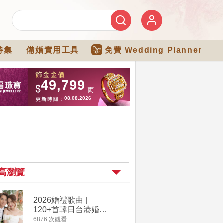
特集
備婚實用工具
免費 Wedding Planner
高瀏覽
2026婚禮歌曲 |
過大禮詳
120+首韓日台港婚禮
｜過大禮
必備結婚歌曲清單 |
用品chec
6876 次觀看
4264 次觀