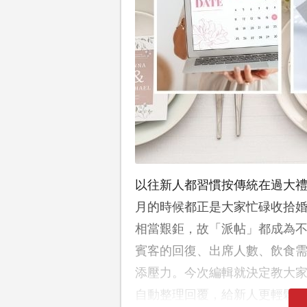
以往新人都習慣按傳統在過大
月的時候都正是大家忙碌收拾
相當艱鉅，故「派帖」都成為
賓客的回復、出席人數、飲食
添壓力。今次編輯就決定教大家利
自動整理回覆，給新人更輕鬆