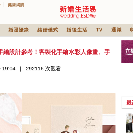
D
健康網購
婚照攝錄
結婚儀式
婚後生活
TV
通識
感手繪設計參考！客製化手繪水彩人像畫、手
 19:04
292116 次觀看
最
2026人氣結婚餅卡禮
券一覽｜最新嫁喜餅
卡優惠折扣！奇華、
2842 次觀看