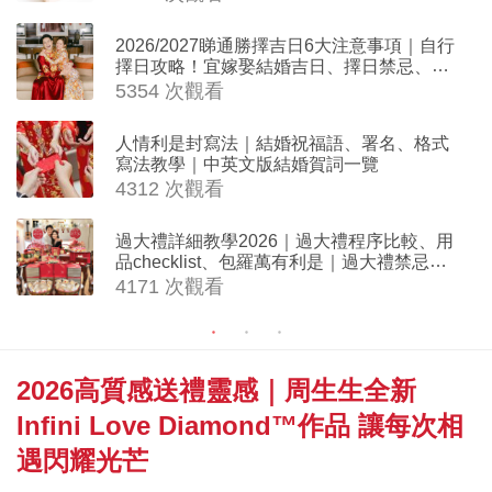
2026/2027睇通勝擇吉日6大注意事項｜自行
擇日攻略！宜嫁娶結婚吉日、擇日禁忌、相
沖生肖一覽
5354 次觀看
人情利是封寫法｜結婚祝福語、署名、格式
寫法教學｜中英文版結婚賀詞一覽
4312 次觀看
過大禮詳細教學2026｜過大禮程序比較、用
品checklist、包羅萬有利是｜過大禮禁忌及
吉祥說話
4171 次觀看
2026高質感送禮靈感｜周生生全新
Infini Love Diamond™作品 讓每次相
遇閃耀光芒