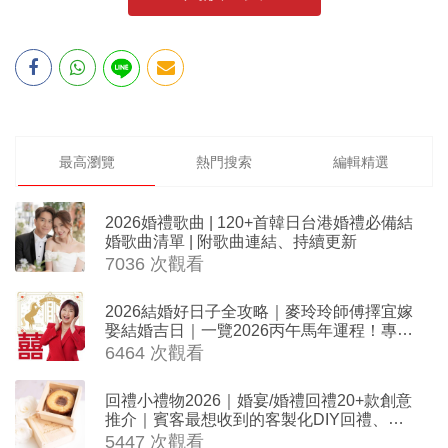
最高瀏覽
熱門搜索
編輯精選
2026婚禮歌曲 | 120+首韓日台港婚禮必備結
婚歌曲清單 | 附歌曲連結、持續更新
7036 次觀看
2026結婚好日子全攻略｜麥玲玲師傅擇宜嫁
娶結婚吉日｜一覽2026丙午馬年運程！專業
擇日結婚+避開沖煞生肖指南
6464 次觀看
回禮小禮物2026｜婚宴/婚禮回禮20+款創意
推介｜賓客最想收到的客製化DIY回禮、姊
妹禮物（持續更新）
5447 次觀看