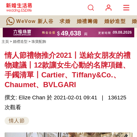
WeVow 新人谷
求婚
婚禮籌備
婚紗造型
主頁
>
婚禮造型
>
珠寶配飾
情人節禮物推介2021丨送給女朋友的禮
物建議丨12款讓女生心動的名牌項鏈、
手鐲清單丨Cartier、Tiffany&Co.、
Chaumet、BVLGARI
撰文: Elize Chan 於 2021-02-01 09:41
136125
次觀看
情人節