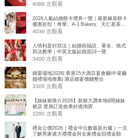
法
4088 次觀看
2026人氣結婚餅卡禮券一覽｜最新嫁喜餅卡
優惠折扣！奇華、A-1 Bakery、天仁茗茶、
ROYCE'、Paul Lafayet、agnès b.
4036 次觀看
人情利是封寫法｜結婚祝福語、署名、格式
寫法教學｜中英文版結婚賀詞一覽
3400 次觀看
婚宴場地2026| 香港15大酒店宴會廳/中菜廳
婚禮場地推薦| 酒店婚宴價錢整合
3309 次觀看
【姊妹裙推介2026】新娘大讚本地6間姊妹
裙店 度身訂造效果好過淘寶
3280 次觀看
禮金公價2026｜禮金中位數最新出爐｜一文
了解男家過大禮禮金與女家禮金回禮金額