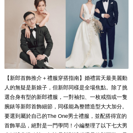
【新郎首飾推介＋禮服穿搭指南】婚禮當天最美麗動
人的無疑是新娘子，但新郎同樣是全場焦點。除了挑
選合身有型的新郎禮服，一對袖扣、一枚戒指或一隻
腕錶等新郎首飾細節，同樣能為整體造型大大加分。
要選到屬於自己的The One男士禮服，並配搭得宜的
首飾單品，絕對是一門學問！小編整理了以下七大男