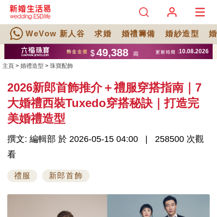
WeVow 新人谷
求婚
婚禮籌備
婚紗造型
主頁
>
婚禮造型
>
珠寶配飾
2026新郎首飾推介＋禮服穿搭指南｜7
大婚禮西裝Tuxedo穿搭秘訣｜打造完
美婚禮造型
撰文: 編輯部 於 2026-05-15 04:00
258500 次觀
看
禮服
新郎首飾