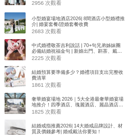
2956 次觀看
小型婚宴場地酒店2026| 8間酒店小型婚禮推
介| 婚宴套餐/證婚套餐收費
2683 次觀看
中式婚禮敬茶吉利說話 | 70+句兄弟姊妹團
必備結婚祝福金句 | 新娘出門、斟茶、戴金
器時金句
2225 次觀看
結婚預算要準備多少？婚禮項目支出完整收
費清單
1861 次觀看
奢華婚宴場地 2026｜5大全港最奢華婚宴場
地推介！四季酒店、瑰麗酒店、麗晶酒店、
Cloud 39、合和酒店 打造夢幻氣派婚禮
1825 次觀看
結婚戒指推薦2026| 14大婚戒品牌設計、材
質及價錢參考| 婚戒戴法你要知！