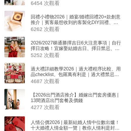
6454 次觀看
回禮小禮物2026｜婚宴/婚禮回禮20+款創意
推介｜賓客最想收到的客製化DIY回禮、姊
妹禮物（持續更新）
6262 次觀看
2026/2027睇通勝擇吉日6大注意事項｜自行
擇日攻略！宜嫁娶結婚吉日、擇日禁忌、相
沖生肖一覽
5252 次觀看
過大禮詳細教學2026｜過大禮程序比較、用
品checklist、包羅萬有利是｜過大禮禁忌及
吉祥說話
4687 次觀看
【2026出門酒店推介】婚嫁出門套房優惠 |
13間酒店出門套餐及價錢
4277 次觀看
人情公價2026 | 最新結婚人情中位數出爐！
十大婚禮人情金額一覽｜教你人情利是封寫