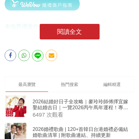
本地男禮推介
閱讀全文
最高瀏覽
熱門搜索
編輯精選
2026結婚好日子全攻略｜麥玲玲師傅擇宜嫁
娶結婚吉日｜一覽2026丙午馬年運程！專業
擇日結婚+避開沖煞生肖指南
6497 次觀看
2026婚禮歌曲 | 120+首韓日台港婚禮必備結
婚歌曲清單 | 附歌曲連結、持續更新