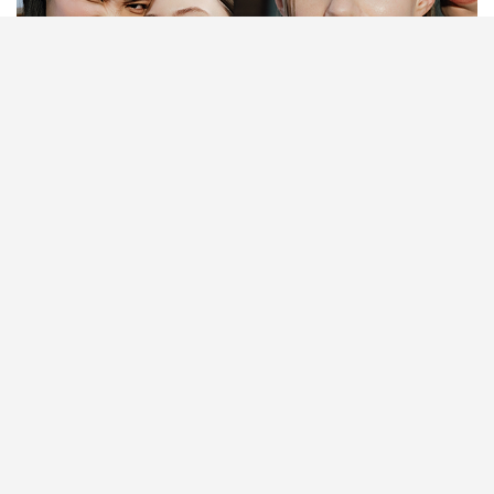
高質感送禮靈感｜人生中最難忘的時刻，往往始於一
次相遇。可能是摯友多年來始終如一的陪伴，可能是
愛情萌芽時怦然心動的瞬間，也可能是完成人生里程
碑後，送給自己的一份肯定。每一段珍貴連結。選擇
一件來自Infini Love Diamond™️的鑽飾，不僅象徵心
意，更讓情感化為可佩戴的永恆光芒。