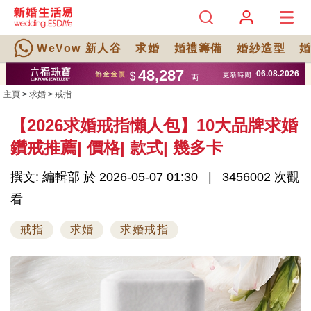
WeVow 新人谷
求婚
婚禮籌備
婚紗造型
主頁
>
求婚
>
戒指
【2026求婚戒指懶人包】10大品牌求婚
鑽戒推薦| 價格| 款式| 幾多卡
撰文: 編輯部 於 2026-05-07 01:30
3456002 次觀
看
戒指
求婚
求婚戒指