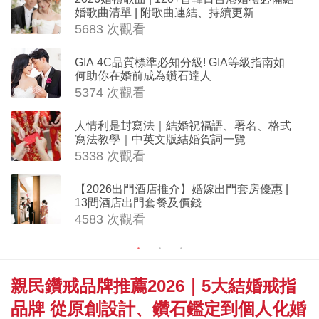
婚歌曲清單 | 附歌曲連結、持續更新
5683 次觀看
GIA 4C品質標準必知分級! GIA等級指南如
何助你在婚前成為鑽石達人
5374 次觀看
人情利是封寫法｜結婚祝福語、署名、格式
寫法教學｜中英文版結婚賀詞一覽
5338 次觀看
【2026出門酒店推介】婚嫁出門套房優惠 |
13間酒店出門套餐及價錢
4583 次觀看
親民鑽戒品牌推薦2026｜5大結婚戒指
品牌 從原創設計、鑽石鑑定到個人化婚