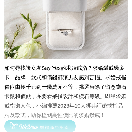
如何尋找讓女友Say Yes的求婚戒指？求婚鑽戒幾多
卡、品牌、款式和價錢都讓男友感到苦惱。求婚戒指
價位由幾千元到十幾萬元不等，挑選時除了留意鑽石
卡數和價錢，亦要看戒指設計和鑽石等級。即睇求婚
戒指懶人包，小編推薦2026年10大經典訂婚戒指品
牌及款式，助你搵到高性價比的求婚鑽戒！