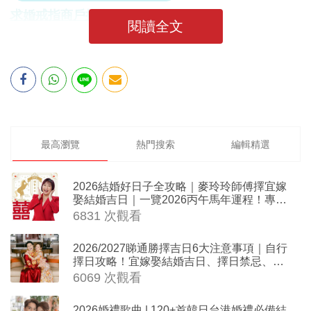
求婚戒指商戶推介
閱讀全文
最高瀏覽
熱門搜索
編輯精選
2026結婚好日子全攻略｜麥玲玲師傅擇宜嫁
娶結婚吉日｜一覽2026丙午馬年運程！專業
擇日結婚+避開沖煞生肖指南
6831 次觀看
2026/2027睇通勝擇吉日6大注意事項｜自行
擇日攻略！宜嫁娶結婚吉日、擇日禁忌、相
沖生肖一覽
6069 次觀看
2026婚禮歌曲 | 120+首韓日台港婚禮必備結