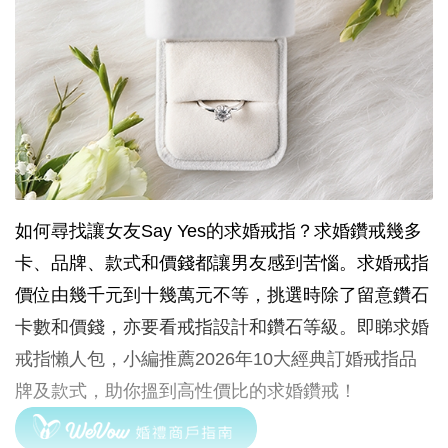
如何尋找讓女友Say Yes的求婚戒指？求婚鑽戒幾多
卡、品牌、款式和價錢都讓男友感到苦惱。求婚戒指
價位由幾千元到十幾萬元不等，挑選時除了留意鑽石
卡數和價錢，亦要看戒指設計和鑽石等級。即睇求婚
戒指懶人包，小編推薦2026年10大經典訂婚戒指品
牌及款式，助你搵到高性價比的求婚鑽戒！