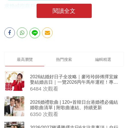
求婚戒指商戶推介
閱讀全文
最高瀏覽
熱門搜索
編輯精選
2026結婚好日子全攻略｜麥玲玲師傅擇宜嫁
娶結婚吉日｜一覽2026丙午馬年運程！專業
擇日結婚+避開沖煞生肖指南
6484 次觀看
2026婚禮歌曲 | 120+首韓日台港婚禮必備結
婚歌曲清單 | 附歌曲連結、持續更新
6350 次觀看
2026/2027睇通勝擇吉日6大注意事項｜自行