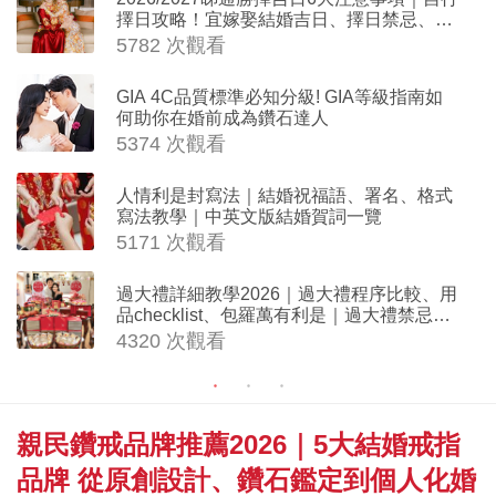
擇日攻略！宜嫁娶結婚吉日、擇日禁忌、相
沖生肖一覽
5782 次觀看
GIA 4C品質標準必知分級! GIA等級指南如
何助你在婚前成為鑽石達人
5374 次觀看
人情利是封寫法｜結婚祝福語、署名、格式
寫法教學｜中英文版結婚賀詞一覽
5171 次觀看
過大禮詳細教學2026｜過大禮程序比較、用
品checklist、包羅萬有利是｜過大禮禁忌及
吉祥說話
4320 次觀看
親民鑽戒品牌推薦2026｜5大結婚戒指
品牌 從原創設計、鑽石鑑定到個人化婚