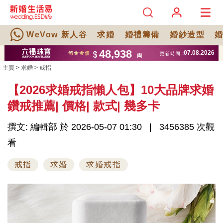
WeVow 新人谷
求婚
婚禮籌備
婚紗造型
主頁
>
求婚
>
戒指
【2026求婚戒指懶人包】10大品牌求婚
鑽戒推薦| 價格| 款式| 幾多卡
撰文: 編輯部 於 2026-05-07 01:30
3456385 次觀
看
戒指
求婚
求婚戒指