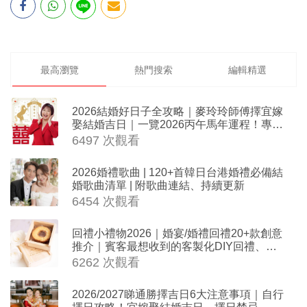
最高瀏覽
熱門搜索
編輯精選
2026結婚好日子全攻略｜麥玲玲師傅擇宜嫁
娶結婚吉日｜一覽2026丙午馬年運程！專業
擇日結婚+避開沖煞生肖指南
6497 次觀看
2026婚禮歌曲 | 120+首韓日台港婚禮必備結
婚歌曲清單 | 附歌曲連結、持續更新
6454 次觀看
回禮小禮物2026｜婚宴/婚禮回禮20+款創意
推介｜賓客最想收到的客製化DIY回禮、姊
妹禮物（持續更新）
6262 次觀看
2026/2027睇通勝擇吉日6大注意事項｜自行