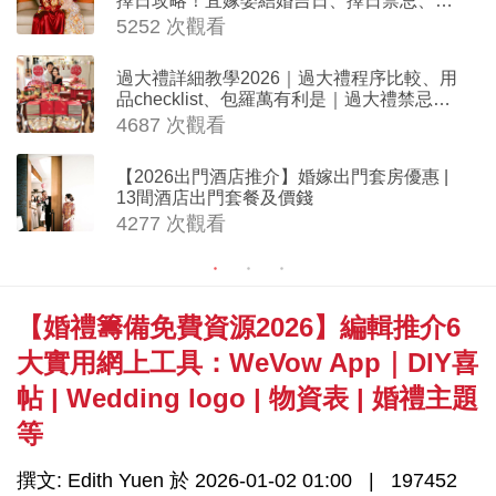
擇日攻略！宜嫁娶結婚吉日、擇日禁忌、相
沖生肖一覽
5252 次觀看
過大禮詳細教學2026｜過大禮程序比較、用
品checklist、包羅萬有利是｜過大禮禁忌及
吉祥說話
4687 次觀看
【2026出門酒店推介】婚嫁出門套房優惠 |
13間酒店出門套餐及價錢
4277 次觀看
【婚禮籌備免費資源2026】編輯推介6
大實用網上工具：WeVow App｜DIY喜
帖 | Wedding logo | 物資表 | 婚禮主題
等
撰文: Edith Yuen 於 2026-01-02 01:00
197452