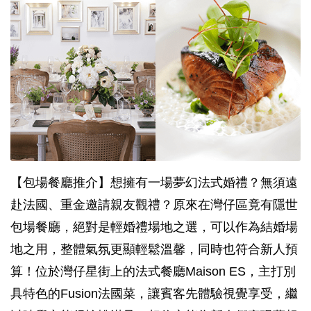
【包場餐廳推介】想擁有一場夢幻法式婚禮？無須遠
赴法國、重金邀請親友觀禮？原來在灣仔區竟有隱世
包場餐廳，絕對是輕婚禮場地之選，可以作為結婚場
地之用，整體氣氛更顯輕鬆溫馨，同時也符合新人預
算！位於灣仔星街上的法式餐廳Maison ES，主打別
具特色的Fusion法國菜，讓賓客先體驗視覺享受，繼