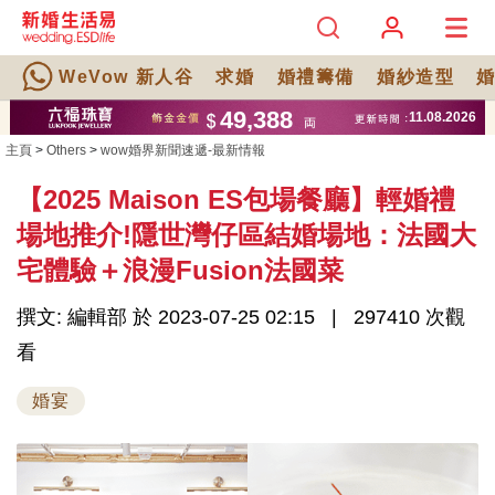
WeVow 新人谷
求婚
婚禮籌備
婚紗造型
主頁
>
Others
>
wow婚界新聞速遞-最新情報
【2025 Maison ES包場餐廳】輕婚禮
場地推介!隱世灣仔區結婚場地：法國大
宅體驗＋浪漫Fusion法國菜
撰文: 編輯部 於 2023-07-25 02:15
297410 次觀
看
婚宴